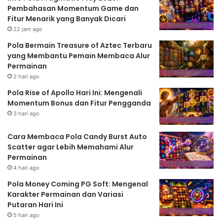
Pembahasan Momentum Game dan
Fitur Menarik yang Banyak Dicari
22 jam ago
Pola Bermain Treasure of Aztec Terbaru
yang Membantu Pemain Membaca Alur
Permainan
2 hari ago
Pola Rise of Apollo Hari Ini: Mengenali
Momentum Bonus dan Fitur Pengganda
3 hari ago
Cara Membaca Pola Candy Burst Auto
Scatter agar Lebih Memahami Alur
Permainan
4 hari ago
Pola Money Coming PG Soft: Mengenal
Karakter Permainan dan Variasi
Putaran Hari Ini
5 hari ago