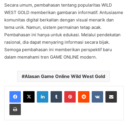
Secara umum, pembahasan tentang popularitas WILD
WEST GOLD memberikan gambaran informatif. Antusiasme
komunitas digital berkaitan dengan visual menarik dan
tema unik. Namun, sistem permainan tetap acak.
Pembahasan ini hanya untuk edukasi. Melalui pendekatan
rasional, dia dapat menyaring informasi secara bijak.
Semoga pembahasan ini memberikan perspektif baru
dalam memahami tren GAME ONLINE modern.
Alasan Game Online Wild West Gold
LinkedIn
Tumblr
Pinterest
Reddit
VKontakte
Share via Email
Print