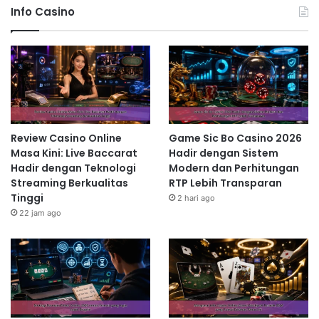
Info Casino
Review Casino Online
Game Sic Bo Casino 2026
Masa Kini: Live Baccarat
Hadir dengan Sistem
Hadir dengan Teknologi
Modern dan Perhitungan
Streaming Berkualitas
RTP Lebih Transparan
Tinggi
2 hari ago
22 jam ago