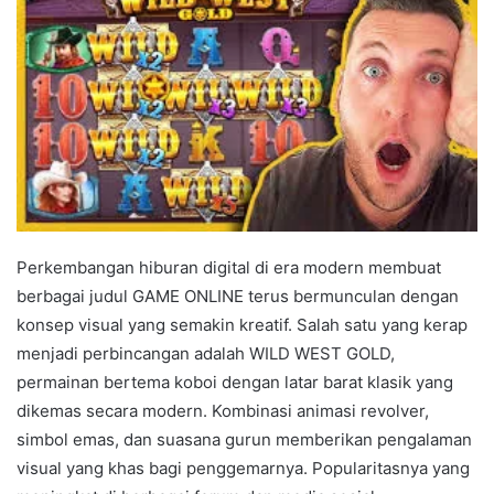
Perkembangan hiburan digital di era modern membuat
berbagai judul GAME ONLINE terus bermunculan dengan
konsep visual yang semakin kreatif. Salah satu yang kerap
menjadi perbincangan adalah WILD WEST GOLD,
permainan bertema koboi dengan latar barat klasik yang
dikemas secara modern. Kombinasi animasi revolver,
simbol emas, dan suasana gurun memberikan pengalaman
visual yang khas bagi penggemarnya. Popularitasnya yang