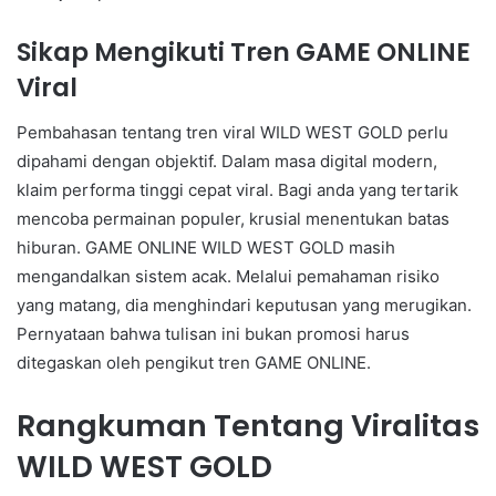
Sikap Mengikuti Tren GAME ONLINE
Viral
Pembahasan tentang tren viral WILD WEST GOLD perlu
dipahami dengan objektif. Dalam masa digital modern,
klaim performa tinggi cepat viral. Bagi anda yang tertarik
mencoba permainan populer, krusial menentukan batas
hiburan. GAME ONLINE WILD WEST GOLD masih
mengandalkan sistem acak. Melalui pemahaman risiko
yang matang, dia menghindari keputusan yang merugikan.
Pernyataan bahwa tulisan ini bukan promosi harus
ditegaskan oleh pengikut tren GAME ONLINE.
Rangkuman Tentang Viralitas
WILD WEST GOLD