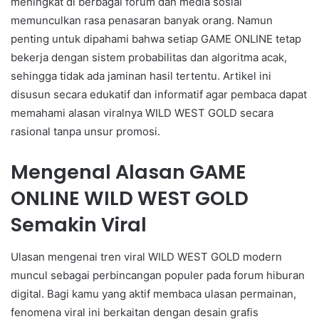
meningkat di berbagai forum dan media sosial
memunculkan rasa penasaran banyak orang. Namun
penting untuk dipahami bahwa setiap GAME ONLINE tetap
bekerja dengan sistem probabilitas dan algoritma acak,
sehingga tidak ada jaminan hasil tertentu. Artikel ini
disusun secara edukatif dan informatif agar pembaca dapat
memahami alasan viralnya WILD WEST GOLD secara
rasional tanpa unsur promosi.
Mengenal Alasan GAME
ONLINE WILD WEST GOLD
Semakin Viral
Ulasan mengenai tren viral WILD WEST GOLD modern
muncul sebagai perbincangan populer pada forum hiburan
digital. Bagi kamu yang aktif membaca ulasan permainan,
fenomena viral ini berkaitan dengan desain grafis