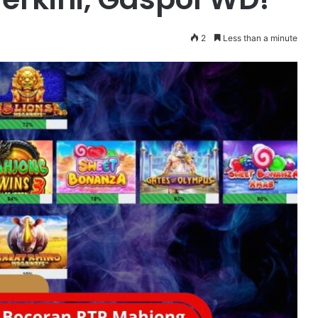
2
Less than a minute