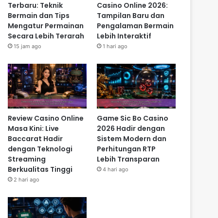
Terbaru: Teknik
Casino Online 2026:
Bermain dan Tips
Tampilan Baru dan
Mengatur Permainan
Pengalaman Bermain
Secara Lebih Terarah
Lebih Interaktif
15 jam ago
1 hari ago
Review Casino Online
Game Sic Bo Casino
Masa Kini: Live
2026 Hadir dengan
Baccarat Hadir
Sistem Modern dan
dengan Teknologi
Perhitungan RTP
Streaming
Lebih Transparan
Berkualitas Tinggi
4 hari ago
2 hari ago