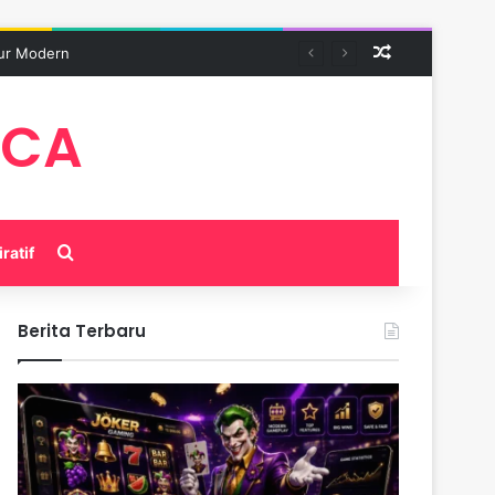
Random Arti
play Lebih Baik
ICA
Search for
ratif
Berita Terbaru