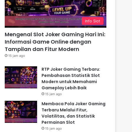
Info Slot
Mengenal Slot Joker Gaming Hari Ini:
Informasi Game Online dengan
Tampilan dan Fitur Modern
15 jam ago
RTP Joker Gaming Terbaru:
Pembahasan Statistik Slot
Modern untuk Memahami
Gameplay Lebih Baik
15 jam ago
Membaca Pola Joker Gaming
Terbaru Melalui Fitur,
Volatilitas, dan Statistik
Permainan Slot
15 jam ago