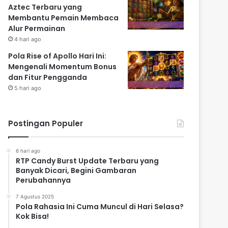
Aztec Terbaru yang
Membantu Pemain Membaca
Alur Permainan
4 hari ago
Pola Rise of Apollo Hari Ini:
Mengenali Momentum Bonus
dan Fitur Pengganda
5 hari ago
Postingan Populer
6 hari ago
RTP Candy Burst Update Terbaru yang
Banyak Dicari, Begini Gambaran
Perubahannya
7 Agustus 2025
Pola Rahasia Ini Cuma Muncul di Hari Selasa?
Kok Bisa!