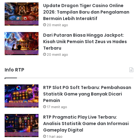
Update Dragon Tiger Casino Online
2026: Tampilan Baru dan Pengalaman
Bermain Lebih Interaktif
20 menit ago
Dari Putaran Biasa Hingga Jackpot:
Kisah Unik Pemain Slot Zeus vs Hades
Terbaru
20 menit ago
Info RTP
RTP Slot PG Soft Terbaru: Pembahasan
Statistik Game yang Banyak Dicari
Pemain
17 menit ago
RTP Pragmatic Play Live Terbaru:
Analisis Statistik Game dan Informasi
Gameplay Digital
1 hari ago