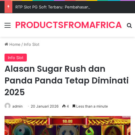
RTP Slot PG Soft Terbaru: Pembahasan Statistik Game yang Banyak Dicari Pemain
PRODUCTSFROMAFRICA
Menu
S
Home
/
Info Slot
Info Slot
Alasan Sugar Rush dan
Panda Panda Tetap Diminati
2025
admin
20 Januari 2026
4
Less than a minute