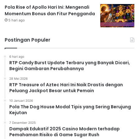
Pola Rise of Apollo Hari Ini: Mengenali
Momentum Bonus dan Fitur Pengganda
5 hari ago
Postingan Populer
6 hari ago
RTP Candy Burst Update Terbaru yang Banyak Dicari,
Begini Gambaran Perubahannya
28 Mei 2026
RTP Treasure of Aztec Hari Ini Naik Drastis dengan
Peluang Jackpot Besar untuk Pemain
10 Januari 2026
Pola The Dog House Modal Tipis yang Sering Berujung
Kejutan
7 Desember 2025
Dampak Edukatif 2025 Casino Modern terhadap
Pemahaman Risiko di Game Sugar Rush