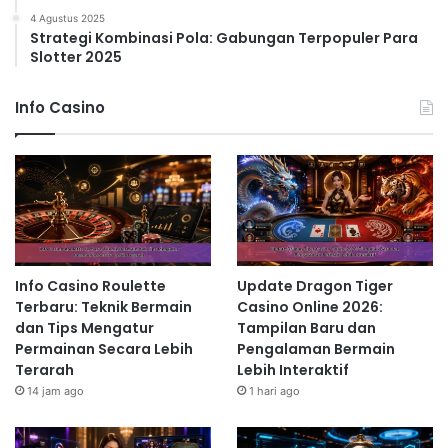
4 Agustus 2025
Strategi Kombinasi Pola: Gabungan Terpopuler Para
Slotter 2025
Info Casino
Info Casino Roulette
Update Dragon Tiger
Terbaru: Teknik Bermain
Casino Online 2026:
dan Tips Mengatur
Tampilan Baru dan
Permainan Secara Lebih
Pengalaman Bermain
Terarah
Lebih Interaktif
14 jam ago
1 hari ago