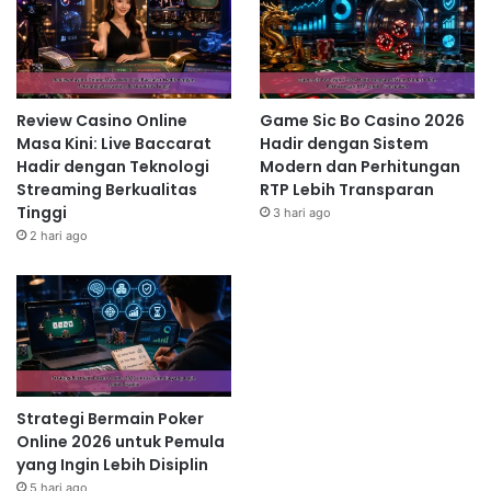
Review Casino Online
Game Sic Bo Casino 2026
Masa Kini: Live Baccarat
Hadir dengan Sistem
Hadir dengan Teknologi
Modern dan Perhitungan
Streaming Berkualitas
RTP Lebih Transparan
Tinggi
3 hari ago
2 hari ago
Strategi Bermain Poker
Online 2026 untuk Pemula
yang Ingin Lebih Disiplin
5 hari ago