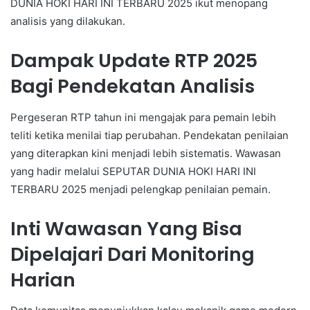
DUNIA HOKI HARI INI TERBARU 2025 ikut menopang
analisis yang dilakukan.
Dampak Update RTP 2025
Bagi Pendekatan Analisis
Pergeseran RTP tahun ini mengajak para pemain lebih
teliti ketika menilai tiap perubahan. Pendekatan penilaian
yang diterapkan kini menjadi lebih sistematis. Wawasan
yang hadir melalui SEPUTAR DUNIA HOKI HARI INI
TERBARU 2025 menjadi pelengkap penilaian pemain.
Inti Wawasan Yang Bisa
Dipelajari Dari Monitoring
Harian