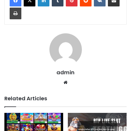
Print
admin
We
bsi
te
Related Articles