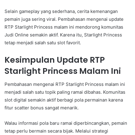
Selain gameplay yang sederhana, cerita kemenangan
pemain juga sering viral. Pembahasan mengenai update
RTP Starlight Princess malam ini mendorong komunitas
Judi Online semakin aktif. Karena itu, Starlight Princess
tetap menjadi salah satu slot favorit.
Kesimpulan Update RTP
Starlight Princess Malam Ini
Pembahasan mengenai RTP Starlight Princess malam ini
menjadi salah satu topik paling ramai dibahas. Komunitas
slot digital semakin aktif berbagi pola permainan karena
fitur scatter bonus sangat menarik.
Walau informasi pola baru ramai diperbincangkan, pemain
tetap perlu bermain secara bijak. Melalui strategi