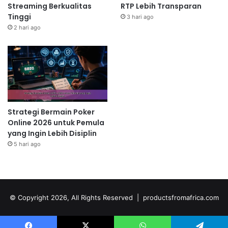
Streaming Berkualitas
RTP Lebih Transparan
Tinggi
3 hari ago
2 hari ago
Strategi Bermain Poker
Online 2026 untuk Pemula
yang Ingin Lebih Disiplin
5 hari ago
© Copyright 2026, All Rights Reserved | productsfromafrica.com