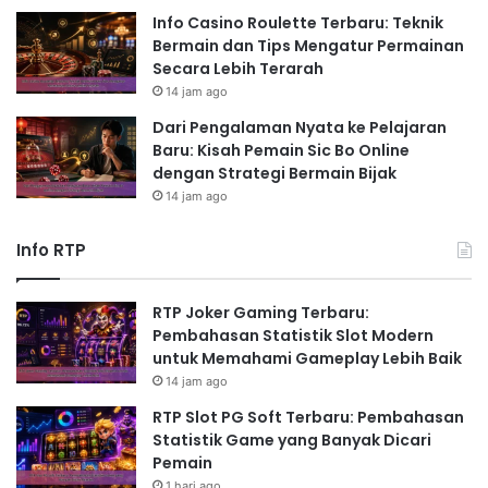
Info Casino Roulette Terbaru: Teknik
Bermain dan Tips Mengatur Permainan
Secara Lebih Terarah
14 jam ago
Dari Pengalaman Nyata ke Pelajaran
Baru: Kisah Pemain Sic Bo Online
dengan Strategi Bermain Bijak
14 jam ago
Info RTP
RTP Joker Gaming Terbaru:
Pembahasan Statistik Slot Modern
untuk Memahami Gameplay Lebih Baik
14 jam ago
RTP Slot PG Soft Terbaru: Pembahasan
Statistik Game yang Banyak Dicari
Pemain
1 hari ago