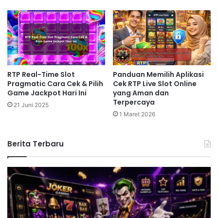
RTP Real-Time Slot
Panduan Memilih Aplikasi
Pragmatic Cara Cek & Pilih
Cek RTP Live Slot Online
Game Jackpot Hari Ini
yang Aman dan
Terpercaya
21 Juni 2025
1 Maret 2026
Berita Terbaru