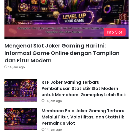
Info Slot
Mengenal Slot Joker Gaming Hari Ini:
Informasi Game Online dengan Tampilan
dan Fitur Modern
14 jam ago
RTP Joker Gaming Terbaru:
Pembahasan Statistik Slot Modern
untuk Memahami Gameplay Lebih Baik
14 jam ago
Membaca Pola Joker Gaming Terbaru
Melalui Fitur, Volatilitas, dan Statistik
Permainan Slot
14 jam ago