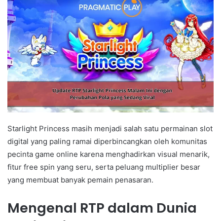
Starlight Princess masih menjadi salah satu permainan slot
digital yang paling ramai diperbincangkan oleh komunitas
pecinta game online karena menghadirkan visual menarik,
fitur free spin yang seru, serta peluang multiplier besar
yang membuat banyak pemain penasaran.
Mengenal RTP dalam Dunia