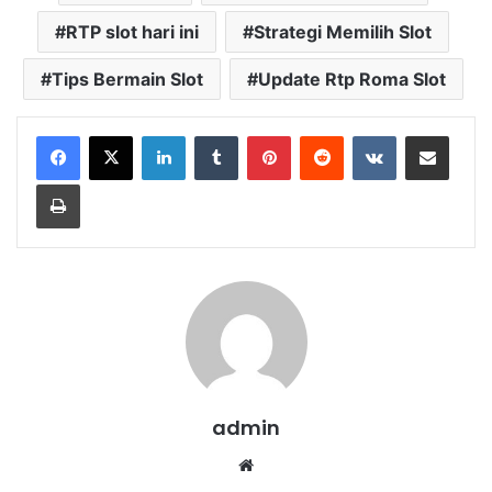
RTP slot hari ini
Strategi Memilih Slot
Tips Bermain Slot
Update Rtp Roma Slot
LinkedIn
Tumblr
Pinterest
Reddit
VKontakte
Share via Email
Print
admin
We
bsi