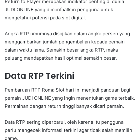
Return to Player merupakan indikator penting di dunia
JUDI ONLINE yang dimanfaatkan pengguna untuk
mengetahui potensi pada slot digital.
Angka RTP umumnya disajikan dalam angka persen yang
menggambarkan jumlah pengembalian kepada pemain
dalam waktu lama. Semakin besar angka RTP, maka
peluang mendapatkan hasil optimal semakin besar.
Data RTP Terkini
Pembaruan RTP Roma Slot hari ini menjadi panduan bagi
pemain JUDI ONLINE yang ingin menentukan game terbaik.
Permainan dengan return tinggi banyak dicari pemain.
Data RTP sering diperbarui, oleh karena itu pengguna
perlu mengecek informasi terkini agar tidak salah memilih
game.