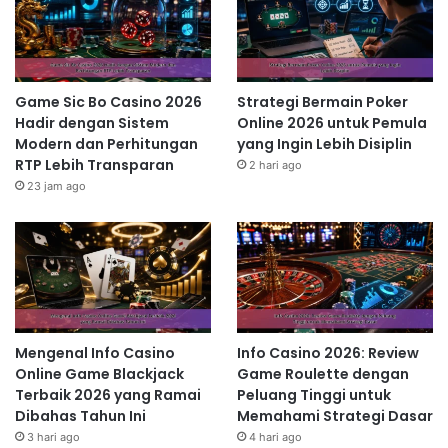
Game Sic Bo Casino 2026
Strategi Bermain Poker
Hadir dengan Sistem
Online 2026 untuk Pemula
Modern dan Perhitungan
yang Ingin Lebih Disiplin
RTP Lebih Transparan
2 hari ago
23 jam ago
Mengenal Info Casino
Info Casino 2026: Review
Online Game Blackjack
Game Roulette dengan
Terbaik 2026 yang Ramai
Peluang Tinggi untuk
Dibahas Tahun Ini
Memahami Strategi Dasar
3 hari ago
4 hari ago