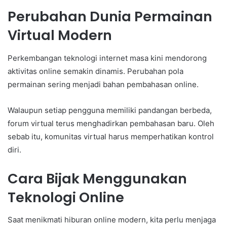
Perubahan Dunia Permainan
Virtual Modern
Perkembangan teknologi internet masa kini mendorong
aktivitas online semakin dinamis. Perubahan pola
permainan sering menjadi bahan pembahasan online.
Walaupun setiap pengguna memiliki pandangan berbeda,
forum virtual terus menghadirkan pembahasan baru. Oleh
sebab itu, komunitas virtual harus memperhatikan kontrol
diri.
Cara Bijak Menggunakan
Teknologi Online
Saat menikmati hiburan online modern, kita perlu menjaga