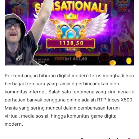
Perkembangan hiburan digital modern terus menghadirkan
berbagai tren baru yang ramai diperbincangkan oleh
komunitas internet. Salah satu fenomena yang kini menarik
perhatian banyak pengguna online adalah RTP Inces X500
Mania yang sering muncul dalam pembahasan forum
virtual, media sosial, hingga komunitas game digital
modern.