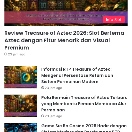
Info Slot
Review Treasure of Aztec 2026: Slot Bertema
Aztec dengan Fitur Menarik dan Visual
Premium
23 jam ago
Informasi RTP Treasure of Aztec:
Mengenal Persentase Return dan
Sistem Permainan Modern
23 jam ago
Pola Bermain Treasure of Aztec Terbaru
yang Membantu Pemain Membaca Alur
Permainan
23 jam ago
Game Sic Bo Casino 2026 Hadir dengan