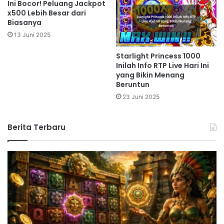
Ini Bocor! Peluang Jackpot
x500 Lebih Besar dari
Biasanya
13 Juni 2025
Starlight Princess 1000
Inilah Info RTP Live Hari Ini
yang Bikin Menang
Beruntun
23 Juni 2025
Berita Terbaru