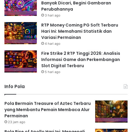
Banyak Dicari, Begini Gambaran
Perubahannya
3 hari ago
RTP Money Coming PG Soft Terbaru
Hari Ini: Memahami Statistik dan
Variasi Permainan
4 hari ago
Fire Strike 2 RTP Tinggi 2026: Analisis
Informasi Game dan Perkembangan
Slot Digital Terbaru
5 hari ago
Info Pola
Pola Bermain Treasure of Aztec Terbaru
yang Membantu Pemain Membaca Alur
Permainan
23 jam ago
Pola Rise of Apollo Hari Ini: Mengenali