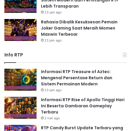
Sistem Modern dan Perhitungan RTP
Lebih Transparan
23 jam ago
Rahasia Dibalik Kesuksesan Pemain
Joker Gaming Saat Meraih Momen
Maxwin Terbesar
23 jam ago
Info RTP
Informasi RTP Treasure of Aztec:
Mengenal Persentase Return dan
Sistem Permainan Modern
23 jam ago
Informasi RTP Rise of Apollo Tinggi Hari
Ini Beserta Gambaran Gameplay
Terbaru
2 hari ago
RTP Candy Burst Update Terbaru yang