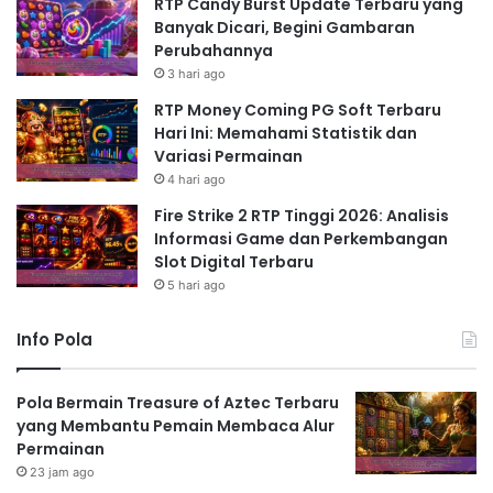
RTP Candy Burst Update Terbaru yang
Banyak Dicari, Begini Gambaran
Perubahannya
3 hari ago
RTP Money Coming PG Soft Terbaru
Hari Ini: Memahami Statistik dan
Variasi Permainan
4 hari ago
Fire Strike 2 RTP Tinggi 2026: Analisis
Informasi Game dan Perkembangan
Slot Digital Terbaru
5 hari ago
Info Pola
Pola Bermain Treasure of Aztec Terbaru
yang Membantu Pemain Membaca Alur
Permainan
23 jam ago