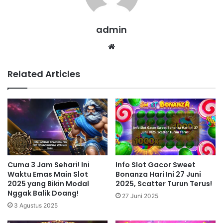
admin
We
bsi
te
Related Articles
Cuma 3 Jam Sehari! Ini
Info Slot Gacor Sweet
Waktu Emas Main Slot
Bonanza Hari Ini 27 Juni
2025 yang Bikin Modal
2025, Scatter Turun Terus!
Nggak Balik Doang!
27 Juni 2025
3 Agustus 2025