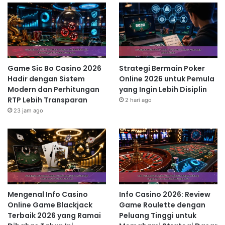
Game Sic Bo Casino 2026
Strategi Bermain Poker
Hadir dengan Sistem
Online 2026 untuk Pemula
Modern dan Perhitungan
yang Ingin Lebih Disiplin
RTP Lebih Transparan
2 hari ago
23 jam ago
Mengenal Info Casino
Info Casino 2026: Review
Online Game Blackjack
Game Roulette dengan
Terbaik 2026 yang Ramai
Peluang Tinggi untuk