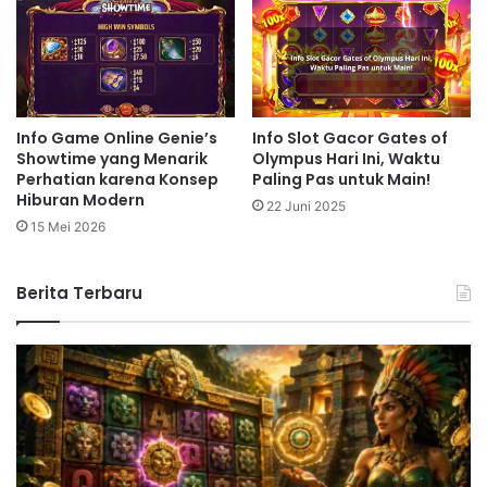
Info Game Online Genie’s
Info Slot Gacor Gates of
Showtime yang Menarik
Olympus Hari Ini, Waktu
Perhatian karena Konsep
Paling Pas untuk Main!
Hiburan Modern
22 Juni 2025
15 Mei 2026
Berita Terbaru