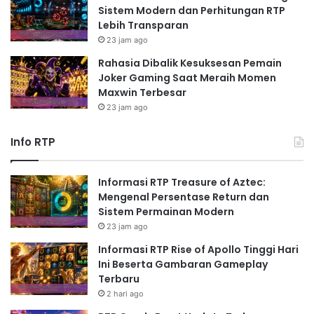
Sistem Modern dan Perhitungan RTP
Lebih Transparan
23 jam ago
Rahasia Dibalik Kesuksesan Pemain
Joker Gaming Saat Meraih Momen
Maxwin Terbesar
23 jam ago
Info RTP
Informasi RTP Treasure of Aztec:
Mengenal Persentase Return dan
Sistem Permainan Modern
23 jam ago
Informasi RTP Rise of Apollo Tinggi Hari
Ini Beserta Gambaran Gameplay
Terbaru
2 hari ago