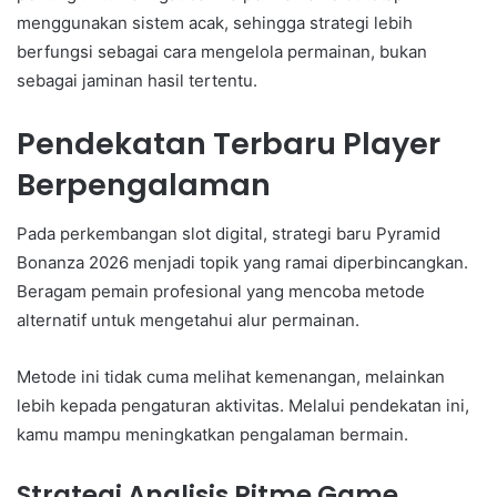
menggunakan sistem acak, sehingga strategi lebih
berfungsi sebagai cara mengelola permainan, bukan
sebagai jaminan hasil tertentu.
Pendekatan Terbaru Player
Berpengalaman
Pada perkembangan slot digital, strategi baru Pyramid
Bonanza 2026 menjadi topik yang ramai diperbincangkan.
Beragam pemain profesional yang mencoba metode
alternatif untuk mengetahui alur permainan.
Metode ini tidak cuma melihat kemenangan, melainkan
lebih kepada pengaturan aktivitas. Melalui pendekatan ini,
kamu mampu meningkatkan pengalaman bermain.
Strategi Analisis Ritme Game