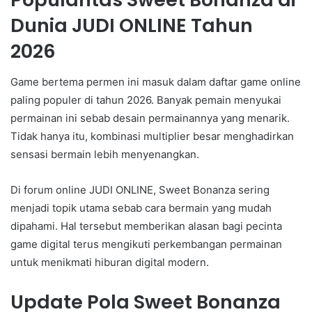
Dunia JUDI ONLINE Tahun
2026
Game bertema permen ini masuk dalam daftar game online
paling populer di tahun 2026. Banyak pemain menyukai
permainan ini sebab desain permainannya yang menarik.
Tidak hanya itu, kombinasi multiplier besar menghadirkan
sensasi bermain lebih menyenangkan.
Di forum online JUDI ONLINE, Sweet Bonanza sering
menjadi topik utama sebab cara bermain yang mudah
dipahami. Hal tersebut memberikan alasan bagi pecinta
game digital terus mengikuti perkembangan permainan
untuk menikmati hiburan digital modern.
Update Pola Sweet Bonanza