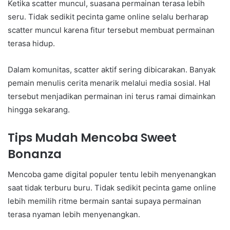
Ketika scatter muncul, suasana permainan terasa lebih
seru. Tidak sedikit pecinta game online selalu berharap
scatter muncul karena fitur tersebut membuat permainan
terasa hidup.
Dalam komunitas, scatter aktif sering dibicarakan. Banyak
pemain menulis cerita menarik melalui media sosial. Hal
tersebut menjadikan permainan ini terus ramai dimainkan
hingga sekarang.
Tips Mudah Mencoba Sweet
Bonanza
Mencoba game digital populer tentu lebih menyenangkan
saat tidak terburu buru. Tidak sedikit pecinta game online
lebih memilih ritme bermain santai supaya permainan
terasa nyaman lebih menyenangkan.