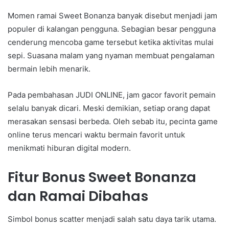
Momen ramai Sweet Bonanza banyak disebut menjadi jam
populer di kalangan pengguna. Sebagian besar pengguna
cenderung mencoba game tersebut ketika aktivitas mulai
sepi. Suasana malam yang nyaman membuat pengalaman
bermain lebih menarik.
Pada pembahasan JUDI ONLINE, jam gacor favorit pemain
selalu banyak dicari. Meski demikian, setiap orang dapat
merasakan sensasi berbeda. Oleh sebab itu, pecinta game
online terus mencari waktu bermain favorit untuk
menikmati hiburan digital modern.
Fitur Bonus Sweet Bonanza
dan Ramai Dibahas
Simbol bonus scatter menjadi salah satu daya tarik utama.