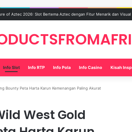
P Treasure of Aztec: Mengenal Persentase Return dan Sistem Permaina
ODUCTSFROMAFR
Info Slot
Info RTP
Info Pola
Info Casino
Kisah Inspi
ing Bounty Peta Harta Karun Kemenangan Paling Akurat
Wild West Gold
eta Harta Karun