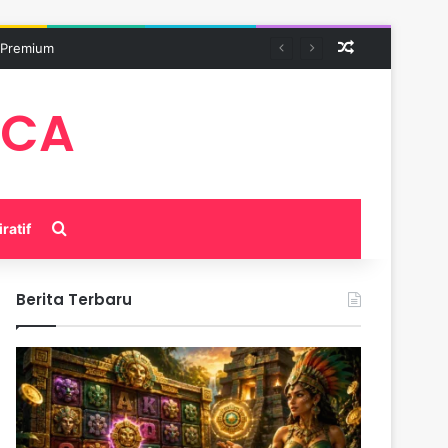
Random Arti
n Modern
ICA
Search for
ratif
Berita Terbaru