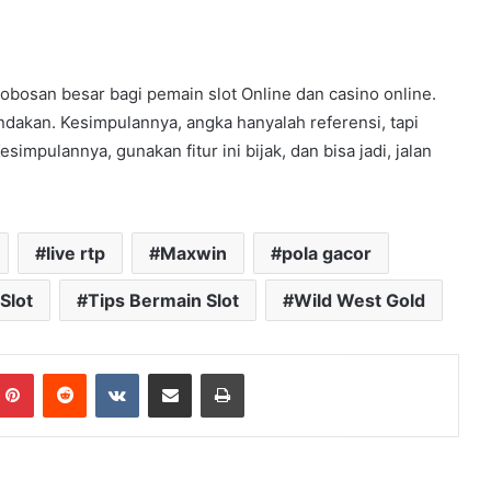
robosan besar bagi pemain slot Online dan casino online.
ndakan. Kesimpulannya, angka hanyalah referensi, tapi
simpulannya, gunakan fitur ini bijak, dan bisa jadi, jalan
live rtp
Maxwin
pola gacor
Slot
Tips Bermain Slot
Wild West Gold
Pinterest
Reddit
VKontakte
Share via Email
Print