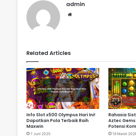
admin
We
bsi
te
Related Articles
Info Slot x500 Olympus Hari Ini!
Rahasia Sis
Dapatkan Pola Terbaik Raih
Aztec Gems:
Maxwin
Potensi Kom
7 Juni 2025
19 Maret 202