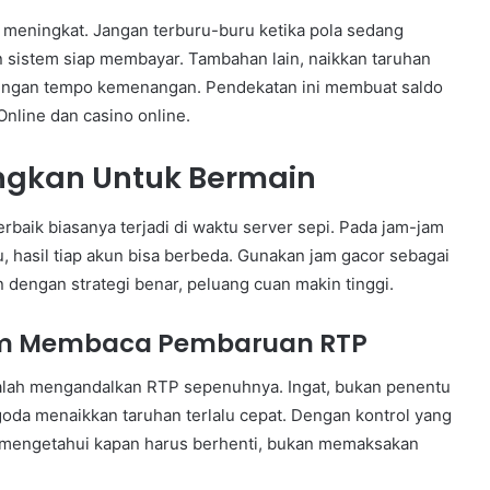
fik meningkat. Jangan terburu-buru ketika pola sedang
n sistem siap membayar. Tambahan lain, naikkan taruhan
n dengan tempo kemenangan. Pendekatan ini membuat saldo
Online dan casino online.
ngkan Untuk Bermain
rbaik biasanya terjadi di waktu server sepi. Pada jam-jam
u, hasil tiap akun bisa berbeda. Gunakan jam gacor sebagai
 dengan strategi benar, peluang cuan makin tinggi.
alam Membaca Pembaruan RTP
alah mengandalkan RTP sepenuhnya. Ingat, bukan penentu
goda menaikkan taruhan terlalu cepat. Dengan kontrol yang
 mengetahui kapan harus berhenti, bukan memaksakan