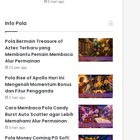
5 hari ago
Info Pola
Pola Bermain Treasure of
Aztec Terbaru yang
Membantu Pemain Membaca
Alur Permainan
23 jam ago
Pola Rise of Apollo Hari Ini:
Mengenali Momentum Bonus
dan Fitur Pengganda
2 hari ago
Cara Membaca Pola Candy
Burst Auto Scatter agar Lebih
Memahami Alur Permainan
3 hari ago
Pola Money Coming PG Soft: