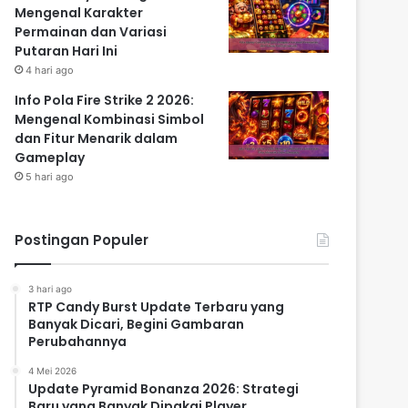
Mengenal Karakter
Permainan dan Variasi
Putaran Hari Ini
4 hari ago
Info Pola Fire Strike 2 2026:
Mengenal Kombinasi Simbol
dan Fitur Menarik dalam
Gameplay
5 hari ago
Postingan Populer
3 hari ago
RTP Candy Burst Update Terbaru yang
Banyak Dicari, Begini Gambaran
Perubahannya
4 Mei 2026
Update Pyramid Bonanza 2026: Strategi
Baru yang Banyak Dipakai Player