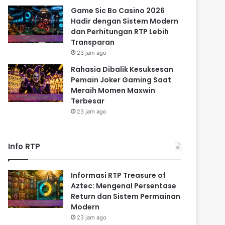
Game Sic Bo Casino 2026
Hadir dengan Sistem Modern
dan Perhitungan RTP Lebih
Transparan
23 jam ago
Rahasia Dibalik Kesuksesan
Pemain Joker Gaming Saat
Meraih Momen Maxwin
Terbesar
23 jam ago
Info RTP
Informasi RTP Treasure of
Aztec: Mengenal Persentase
Return dan Sistem Permainan
Modern
23 jam ago