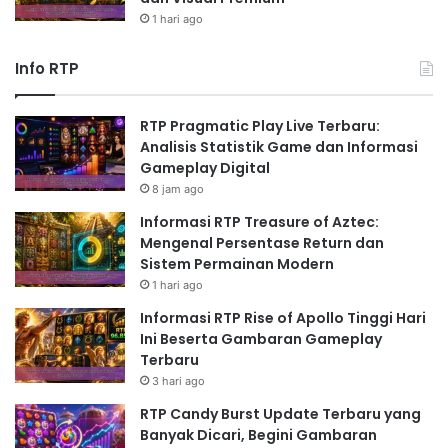
1 hari ago
Info RTP
RTP Pragmatic Play Live Terbaru:
Analisis Statistik Game dan Informasi
Gameplay Digital
8 jam ago
Informasi RTP Treasure of Aztec:
Mengenal Persentase Return dan
Sistem Permainan Modern
1 hari ago
Informasi RTP Rise of Apollo Tinggi Hari
Ini Beserta Gambaran Gameplay
Terbaru
3 hari ago
RTP Candy Burst Update Terbaru yang
Banyak Dicari, Begini Gambaran