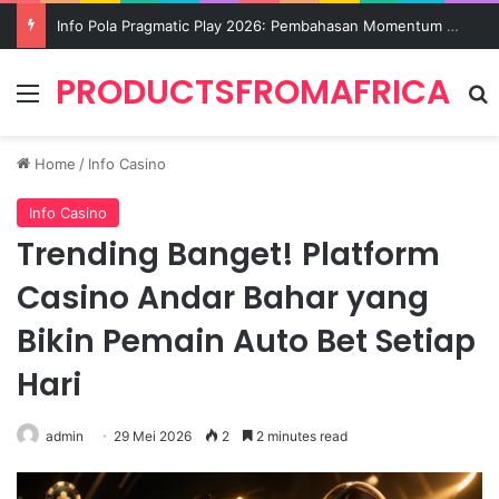
Info Pola Pragmatic Play 2026: Pembahasan Momentum Game dan Fitur Menarik yang Banyak Dicari
PRODUCTSFROMAFRICA
Menu
S
Home
/
Info Casino
Info Casino
Trending Banget! Platform
Casino Andar Bahar yang
Bikin Pemain Auto Bet Setiap
Hari
admin
29 Mei 2026
2
2 minutes read