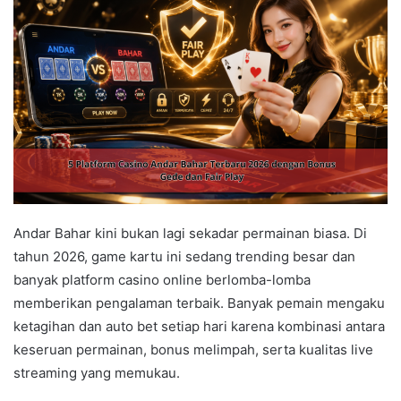
Andar Bahar kini bukan lagi sekadar permainan biasa. Di
tahun 2026, game kartu ini sedang trending besar dan
banyak platform casino online berlomba-lomba
memberikan pengalaman terbaik. Banyak pemain mengaku
ketagihan dan auto bet setiap hari karena kombinasi antara
keseruan permainan, bonus melimpah, serta kualitas live
streaming yang memukau.