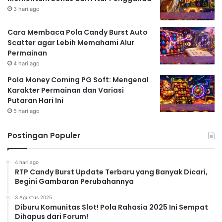
3 hari ago
Cara Membaca Pola Candy Burst Auto
Scatter agar Lebih Memahami Alur
Permainan
4 hari ago
Pola Money Coming PG Soft: Mengenal
Karakter Permainan dan Variasi
Putaran Hari Ini
5 hari ago
Postingan Populer
4 hari ago
RTP Candy Burst Update Terbaru yang Banyak Dicari,
Begini Gambaran Perubahannya
3 Agustus 2025
Diburu Komunitas Slot! Pola Rahasia 2025 Ini Sempat
Dihapus dari Forum!