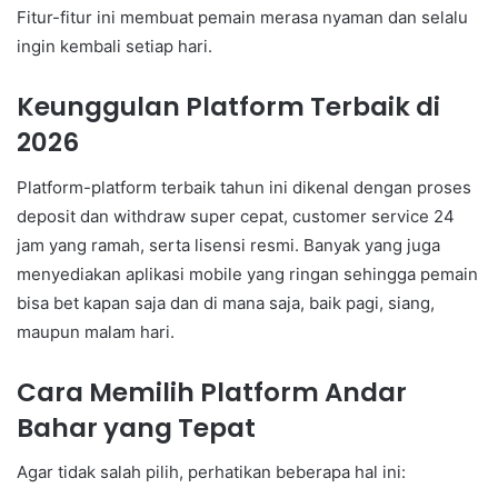
Fitur-fitur ini membuat pemain merasa nyaman dan selalu
ingin kembali setiap hari.
Keunggulan Platform Terbaik di
2026
Platform-platform terbaik tahun ini dikenal dengan proses
deposit dan withdraw super cepat, customer service 24
jam yang ramah, serta lisensi resmi. Banyak yang juga
menyediakan aplikasi mobile yang ringan sehingga pemain
bisa bet kapan saja dan di mana saja, baik pagi, siang,
maupun malam hari.
Cara Memilih Platform Andar
Bahar yang Tepat
Agar tidak salah pilih, perhatikan beberapa hal ini: