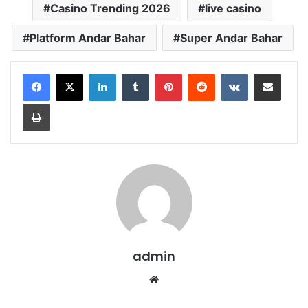
Casino Trending 2026
live casino
Platform Andar Bahar
Super Andar Bahar
LinkedIn
Tumblr
Pinterest
Reddit
VKontakte
Share via Email
Print
admin
Website