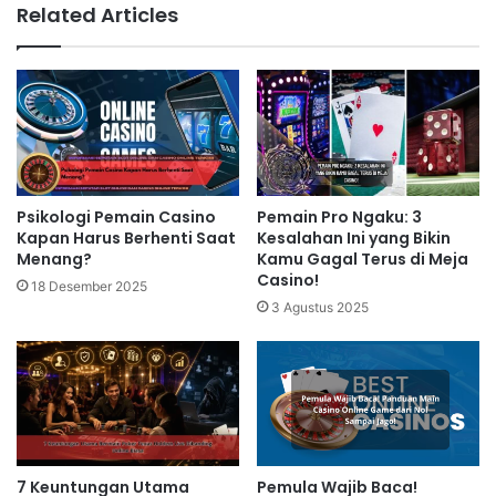
Related Articles
Psikologi Pemain Casino
Pemain Pro Ngaku: 3
Kapan Harus Berhenti Saat
Kesalahan Ini yang Bikin
Menang?
Kamu Gagal Terus di Meja
Casino!
18 Desember 2025
3 Agustus 2025
7 Keuntungan Utama
Pemula Wajib Baca!