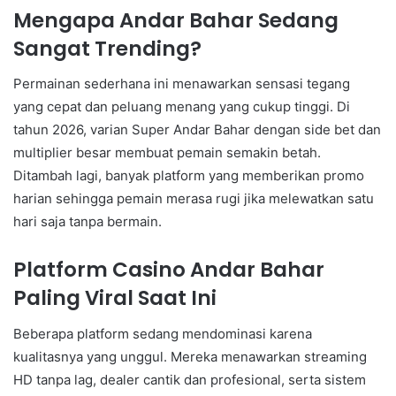
Mengapa Andar Bahar Sedang
Sangat Trending?
Permainan sederhana ini menawarkan sensasi tegang
yang cepat dan peluang menang yang cukup tinggi. Di
tahun 2026, varian Super Andar Bahar dengan side bet dan
multiplier besar membuat pemain semakin betah.
Ditambah lagi, banyak platform yang memberikan promo
harian sehingga pemain merasa rugi jika melewatkan satu
hari saja tanpa bermain.
Platform Casino Andar Bahar
Paling Viral Saat Ini
Beberapa platform sedang mendominasi karena
kualitasnya yang unggul. Mereka menawarkan streaming
HD tanpa lag, dealer cantik dan profesional, serta sistem