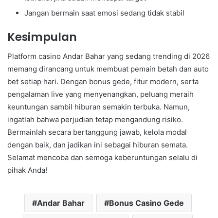
Jangan bermain saat emosi sedang tidak stabil
Kesimpulan
Platform casino Andar Bahar yang sedang trending di 2026
memang dirancang untuk membuat pemain betah dan auto
bet setiap hari. Dengan bonus gede, fitur modern, serta
pengalaman live yang menyenangkan, peluang meraih
keuntungan sambil hiburan semakin terbuka. Namun,
ingatlah bahwa perjudian tetap mengandung risiko.
Bermainlah secara bertanggung jawab, kelola modal
dengan baik, dan jadikan ini sebagai hiburan semata.
Selamat mencoba dan semoga keberuntungan selalu di
pihak Anda!
Andar Bahar
Bonus Casino Gede