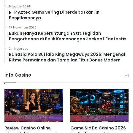
9 Januari 2026
RTP Aztec Gems Sering Diperdebatkan, Ini
Penjelasannya
17 November 2025
Bukan Hanya Keberuntungan Strategi dan
Pengorbanan di Balik Kemenangan Jackpot Fantastis
2 minggu ago
Rahasia Pola Buffalo King Megaways 2026: Mengenal
Ritme Permainan dan Tampilan Fitur Bonus Modern
Info Casino
Review Casino Online
Game Sic Bo Casino 2026