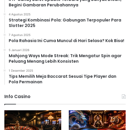
Begini Gambaran Perubahannya
4 Agustus 2025
Strategi Kombinasi Pola: Gabungan Terpopuler Para
Slotter 2025
7 Agustus 2025
Pola Rahasia Ini Cuma Muncul di Hari Selasa? Kok Bisa!
5 Januari 2026
Mahjong Ways Mode Streak: Trik Mengatur Spin agar
Peluang Menang Lebih Konsisten
1 Desember 2025
Tips Memilih Meja Baccarat Sesuai Tipe Player dan
Pola Permainan
Info Casino