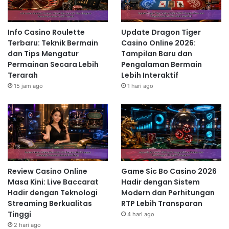
Info Casino Roulette
Update Dragon Tiger
Terbaru: Teknik Bermain
Casino Online 2026:
dan Tips Mengatur
Tampilan Baru dan
Permainan Secara Lebih
Pengalaman Bermain
Terarah
Lebih Interaktif
15 jam ago
1 hari ago
Review Casino Online
Game Sic Bo Casino 2026
Masa Kini: Live Baccarat
Hadir dengan Sistem
Hadir dengan Teknologi
Modern dan Perhitungan
Streaming Berkualitas
RTP Lebih Transparan
Tinggi
4 hari ago
2 hari ago