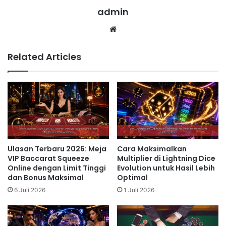
admin
We
bsi
te
Related Articles
Ulasan Terbaru 2026: Meja
Cara Maksimalkan
VIP Baccarat Squeeze
Multiplier di Lightning Dice
Online dengan Limit Tinggi
Evolution untuk Hasil Lebih
dan Bonus Maksimal
Optimal
6 Juli 2026
1 Juli 2026