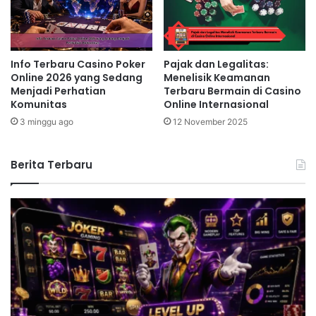
Info Terbaru Casino Poker
Pajak dan Legalitas:
Online 2026 yang Sedang
Menelisik Keamanan
Menjadi Perhatian
Terbaru Bermain di Casino
Komunitas
Online Internasional
3 minggu ago
12 November 2025
Berita Terbaru