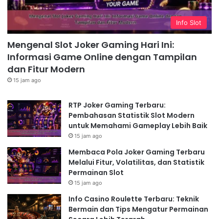
Info Slot
Mengenal Slot Joker Gaming Hari Ini:
Informasi Game Online dengan Tampilan
dan Fitur Modern
15 jam ago
RTP Joker Gaming Terbaru:
Pembahasan Statistik Slot Modern
untuk Memahami Gameplay Lebih Baik
15 jam ago
Membaca Pola Joker Gaming Terbaru
Melalui Fitur, Volatilitas, dan Statistik
Permainan Slot
15 jam ago
Info Casino Roulette Terbaru: Teknik
Bermain dan Tips Mengatur Permainan