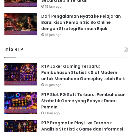
Secara Lebih Terarah
15 jam ago
Dari Pengalaman Nyata ke Pelajaran
Baru: Kisah Pemain Sic Bo Online
dengan Strategi Bermain Bijak
15 jam ago
Info RTP
RTP Joker Gaming Terbaru:
Pembahasan Statistik Slot Modern
untuk Memahami Gameplay Lebih Baik
15 jam ago
RTP Slot PG Soft Terbaru: Pembahasan
Statistik Game yang Banyak Dicari
Pemain
1 hari ago
RTP Pragmatic Play Live Terbaru:
Analisis Statistik Game dan Informasi