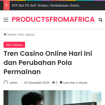
RTP Slot PG Soft Terbaru: Pembahasan Statistik Game yang Banyak Dicari Pemain
PRODUCTSFROMAFRICA
Menu
S
Home
/
Info Casino
Info Casino
Tren Casino Online Hari Ini
dan Perubahan Pola
Permainan
admin
30 Desember 2025
2
Less than a minute