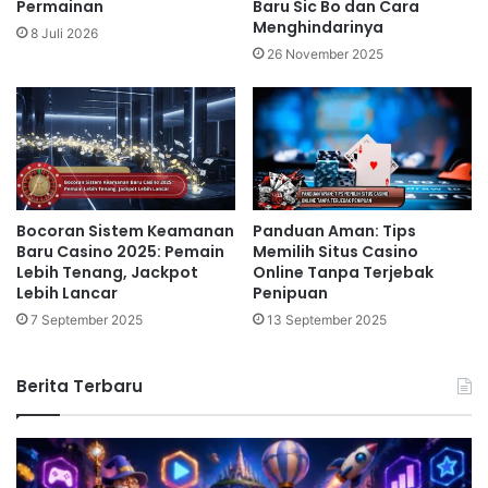
Permainan
Baru Sic Bo dan Cara
Menghindarinya
8 Juli 2026
26 November 2025
Bocoran Sistem Keamanan
Panduan Aman: Tips
Baru Casino 2025: Pemain
Memilih Situs Casino
Lebih Tenang, Jackpot
Online Tanpa Terjebak
Lebih Lancar
Penipuan
7 September 2025
13 September 2025
Berita Terbaru