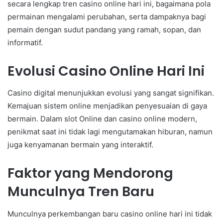
secara lengkap tren casino online hari ini, bagaimana pola
permainan mengalami perubahan, serta dampaknya bagi
pemain dengan sudut pandang yang ramah, sopan, dan
informatif.
Evolusi Casino Online Hari Ini
Casino digital menunjukkan evolusi yang sangat signifikan.
Kemajuan sistem online menjadikan penyesuaian di gaya
bermain. Dalam slot Online dan casino online modern,
penikmat saat ini tidak lagi mengutamakan hiburan, namun
juga kenyamanan bermain yang interaktif.
Faktor yang Mendorong
Munculnya Tren Baru
Munculnya perkembangan baru casino online hari ini tidak