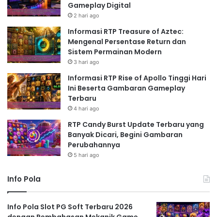
Gameplay Digital
2 hari ago
Informasi RTP Treasure of Aztec:
Mengenal Persentase Return dan
Sistem Permainan Modern
3 hari ago
Informasi RTP Rise of Apollo Tinggi Hari
Ini Beserta Gambaran Gameplay
Terbaru
4 hari ago
RTP Candy Burst Update Terbaru yang
Banyak Dicari, Begini Gambaran
Perubahannya
5 hari ago
Info Pola
Info Pola Slot PG Soft Terbaru 2026
dengan Pembahasan Mekanik Game