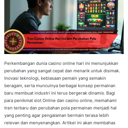
Perkembangan dunia casino online hari ini menunjukkan
perubahan yang sangat cepat dan menarik untuk disimak.
Inovasi teknologi, kebiasaan pemain yang semakin
beragam, serta munculnya berbagai konsep permainan
baru membuat industri ini terus bergerak dinamis. Bagi
para penikmat slot Online dan casino online, memahami
tren terbaru dan perubahan pola permainan menjadi hal
yang penting agar pengalaman bermain terasa lebih
relevan dan menyenangkan. Artikel ini akan membahas