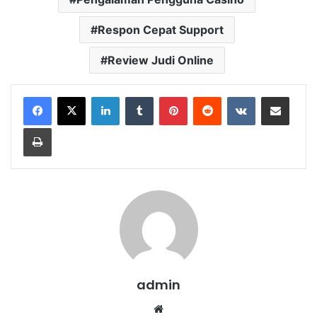
Respon Cepat Support
Review Judi Online
LinkedIn
Tumblr
Pinterest
Reddit
VKontakte
Share via Email
Print
admin
We