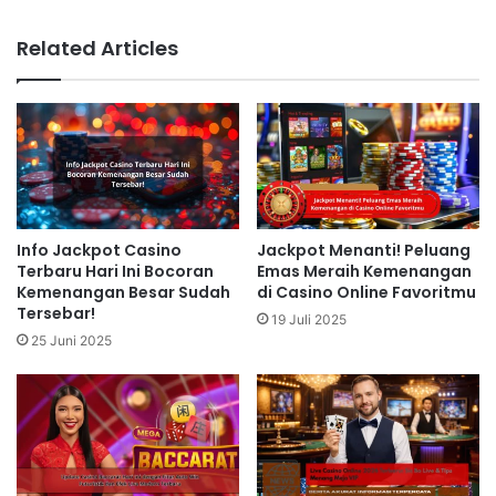
bsi
te
Related Articles
Info Jackpot Casino
Jackpot Menanti! Peluang
Terbaru Hari Ini Bocoran
Emas Meraih Kemenangan
Kemenangan Besar Sudah
di Casino Online Favoritmu
Tersebar!
19 Juli 2025
25 Juni 2025