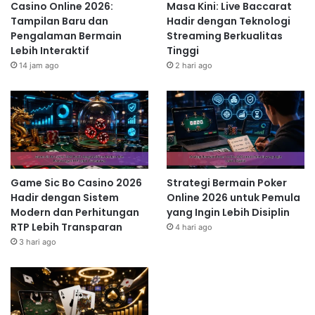
Casino Online 2026:
Masa Kini: Live Baccarat
Tampilan Baru dan
Hadir dengan Teknologi
Pengalaman Bermain
Streaming Berkualitas
Lebih Interaktif
Tinggi
14 jam ago
2 hari ago
Game Sic Bo Casino 2026
Strategi Bermain Poker
Hadir dengan Sistem
Online 2026 untuk Pemula
Modern dan Perhitungan
yang Ingin Lebih Disiplin
RTP Lebih Transparan
4 hari ago
3 hari ago