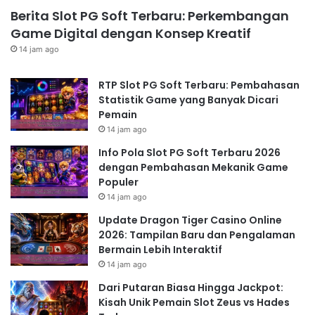
Berita Slot PG Soft Terbaru: Perkembangan
Game Digital dengan Konsep Kreatif
14 jam ago
RTP Slot PG Soft Terbaru: Pembahasan
Statistik Game yang Banyak Dicari
Pemain
14 jam ago
Info Pola Slot PG Soft Terbaru 2026
dengan Pembahasan Mekanik Game
Populer
14 jam ago
Update Dragon Tiger Casino Online
2026: Tampilan Baru dan Pengalaman
Bermain Lebih Interaktif
14 jam ago
Dari Putaran Biasa Hingga Jackpot:
Kisah Unik Pemain Slot Zeus vs Hades