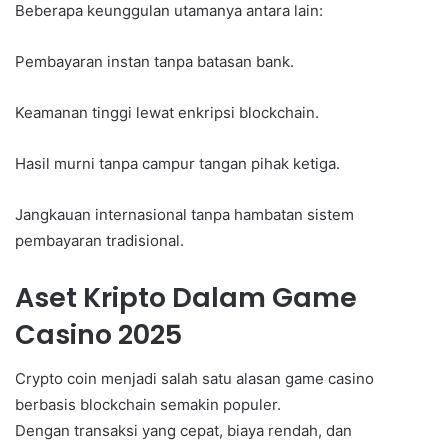
Beberapa keunggulan utamanya antara lain:
Pembayaran instan tanpa batasan bank.
Keamanan tinggi lewat enkripsi blockchain.
Hasil murni tanpa campur tangan pihak ketiga.
Jangkauan internasional tanpa hambatan sistem
pembayaran tradisional.
Aset Kripto Dalam Game
Casino 2025
Crypto coin menjadi salah satu alasan game casino
berbasis blockchain semakin populer.
Dengan transaksi yang cepat, biaya rendah, dan