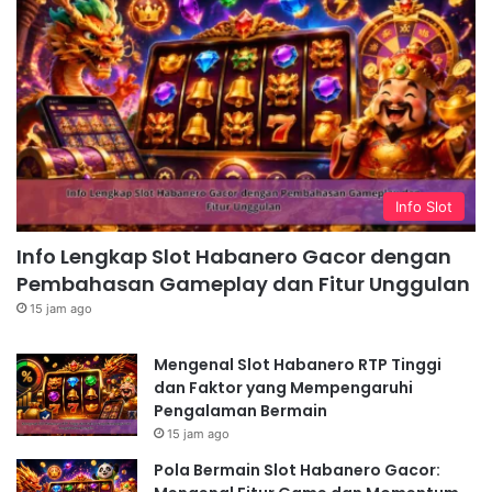
Info Slot
Info Lengkap Slot Habanero Gacor dengan
Pembahasan Gameplay dan Fitur Unggulan
15 jam ago
Mengenal Slot Habanero RTP Tinggi
dan Faktor yang Mempengaruhi
Pengalaman Bermain
15 jam ago
Pola Bermain Slot Habanero Gacor: