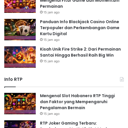
Mengenal Fitur Game dan Momentum
Permainan
15 jam ago
Panduan Info Blackjack Casino Online
Terpopuler dan Perkembangan Game
Kartu Digital
15 jam ago
Kisah Unik Fire Strike 2: Dari Permainan
Santai Hingga Berhasil Raih Big Win
15 jam ago
Info RTP
Mengenal Slot Habanero RTP Tinggi
dan Faktor yang Mempengaruhi
Pengalaman Bermain
15 jam ago
RTP Joker Gaming Terbaru: