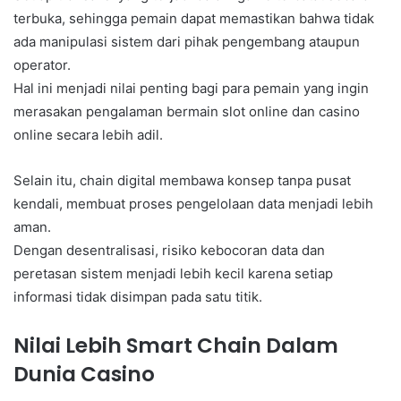
terbuka, sehingga pemain dapat memastikan bahwa tidak
ada manipulasi sistem dari pihak pengembang ataupun
operator.
Hal ini menjadi nilai penting bagi para pemain yang ingin
merasakan pengalaman bermain slot online dan casino
online secara lebih adil.
Selain itu, chain digital membawa konsep tanpa pusat
kendali, membuat proses pengelolaan data menjadi lebih
aman.
Dengan desentralisasi, risiko kebocoran data dan
peretasan sistem menjadi lebih kecil karena setiap
informasi tidak disimpan pada satu titik.
Nilai Lebih Smart Chain Dalam
Dunia Casino