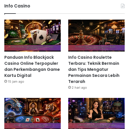
Info Casino
Panduan Info Blackjack
Info Casino Roulette
Casino Online Terpopuler
Terbaru: Teknik Bermain
dan Perkembangan Game
dan Tips Mengatur
Kartu Digital
Permainan Secara Lebih
Terarah
15 jam ago
2 hari ago