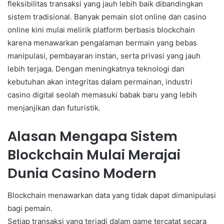
fleksibilitas transaksi yang jauh lebih baik dibandingkan
sistem tradisional. Banyak pemain slot online dan casino
online kini mulai melirik platform berbasis blockchain
karena menawarkan pengalaman bermain yang bebas
manipulasi, pembayaran instan, serta privasi yang jauh
lebih terjaga. Dengan meningkatnya teknologi dan
kebutuhan akan integritas dalam permainan, industri
casino digital seolah memasuki babak baru yang lebih
menjanjikan dan futuristik.
Alasan Mengapa Sistem
Blockchain Mulai Merajai
Dunia Casino Modern
Blockchain menawarkan data yang tidak dapat dimanipulasi
bagi pemain.
Setiap transaksi yang terjadi dalam game tercatat secara