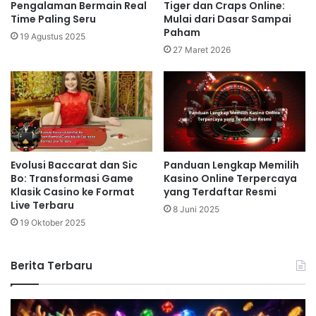
Pengalaman Bermain Real
Tiger dan Craps Online:
Time Paling Seru
Mulai dari Dasar Sampai
Paham
19 Agustus 2025
27 Maret 2026
Evolusi Baccarat dan Sic
Panduan Lengkap Memilih
Bo: Transformasi Game
Kasino Online Terpercaya
Klasik Casino ke Format
yang Terdaftar Resmi
Live Terbaru
8 Juni 2025
19 Oktober 2025
Berita Terbaru