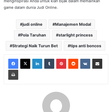
menginspirasi Anda untuk kian bijak dalam memainkan
game dalam dunia Judi Online.
judi online
Manajemen Modal
Pola Taruhan
starlight princess
Strategi Naik Turun Bet
tips anti boncos
LinkedIn
Tumblr
Pinterest
Reddit
VKontakte
Share via Email
Print