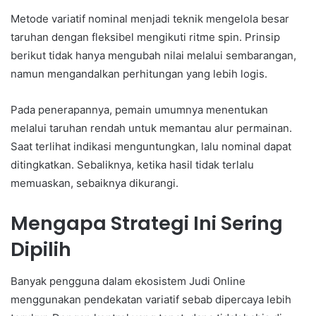
Metode variatif nominal menjadi teknik mengelola besar
taruhan dengan fleksibel mengikuti ritme spin. Prinsip
berikut tidak hanya mengubah nilai melalui sembarangan,
namun mengandalkan perhitungan yang lebih logis.
Pada penerapannya, pemain umumnya menentukan
melalui taruhan rendah untuk memantau alur permainan.
Saat terlihat indikasi menguntungkan, lalu nominal dapat
ditingkatkan. Sebaliknya, ketika hasil tidak terlalu
memuaskan, sebaiknya dikurangi.
Mengapa Strategi Ini Sering
Dipilih
Banyak pengguna dalam ekosistem Judi Online
menggunakan pendekatan variatif sebab dipercaya lebih