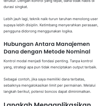
terukur. Dengan kontrol yang tepat, dana tidak habis di
durasi singkat.
Lebih jauh lagi, teknik naik-turun taruhan menolong user
supaya lebih disiplin. Ketimbang menyerahkan perasaan,
pengguna didorong menggunakan logika.
Hubungan Antara Manajemen
Dana dengan Metode Nominal
Kontrol modal menjadi fondasi penting. Tanpa kontrol
yang, strategi apa pun tidak menciptakan output terbaik.
Sebagai contoh, jika saya memiliki dana terbatas,
sebaiknya mengalokasikan limit per permainan. Melalui
langkah berikut, potensi boncos dapat diminimalkan.
Langkah Mengaplikasikan