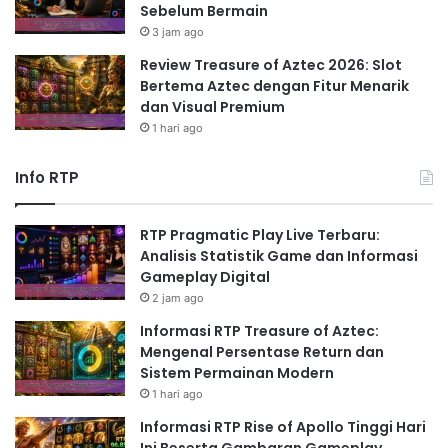
Sebelum Bermain
3 jam ago
Review Treasure of Aztec 2026: Slot
Bertema Aztec dengan Fitur Menarik
dan Visual Premium
1 hari ago
Info RTP
RTP Pragmatic Play Live Terbaru:
Analisis Statistik Game dan Informasi
Gameplay Digital
2 jam ago
Informasi RTP Treasure of Aztec:
Mengenal Persentase Return dan
Sistem Permainan Modern
1 hari ago
Informasi RTP Rise of Apollo Tinggi Hari
Ini Beserta Gambaran Gameplay