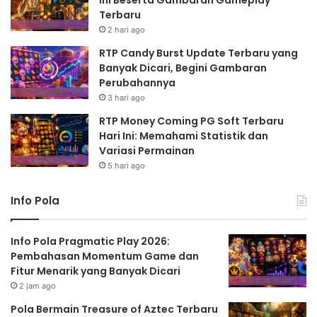
Terbaru
2 hari ago
RTP Candy Burst Update Terbaru yang
Banyak Dicari, Begini Gambaran
Perubahannya
3 hari ago
RTP Money Coming PG Soft Terbaru
Hari Ini: Memahami Statistik dan
Variasi Permainan
5 hari ago
Info Pola
Info Pola Pragmatic Play 2026:
Pembahasan Momentum Game dan
Fitur Menarik yang Banyak Dicari
2 jam ago
Pola Bermain Treasure of Aztec Terbaru