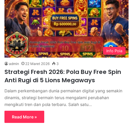
Info Pola
admin
22 Maret 2026
3
Strategi Fresh 2026: Pola Buy Free Spin
Anti Rugi di 5 Lions Megaways
Dalam perkembangan dunia permainan digital yang semakin
dinamis, strategi bermain terus mengalami perubahan
mengikuti tren dan pola terbaru. Salah satu…
Read More »