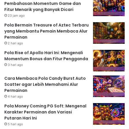
Pembahasan Momentum Game dan
Fitur Menarik yang Banyak Dicari
23 jam ago
Pola Bermain Treasure of Aztec Terbaru
yang Membantu Pemain Membaca Alur
Permainan
2 hari ago
Pola Rise of Apollo Hari Ini: Mengenali
Momentum Bonus dan Fitur Pengganda
3 hari ago
Cara Membaca Pola Candy Burst Auto
Scatter agar Lebih Memahami Alur
Permainan
4 hari ago
Pola Money Coming PG Soft: Mengenal
Karakter Permainan dan Variasi
Putaran Hari Ini
5 hari ago