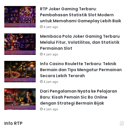
RTP Joker Gaming Terbaru:
Pembahasan Statistik Slot Modern
untuk Memahami Gameplay Lebih Baik
4 jam ago
Membaca Pola Joker Gaming Terbaru
Melalui Fitur, Volatilitas, dan Statistik
Permainan Slot
4 jam ago
Info Casino Roulette Terbaru: Teknik
Bermain dan Tips Mengatur Permainan
Secara Lebih Terarah
4 jam ago
Dari Pengalaman Nyata ke Pelajaran
Baru: Kisah Pemain Sic Bo Online
dengan Strategi Bermain Bijak
4 jam ago
Info RTP