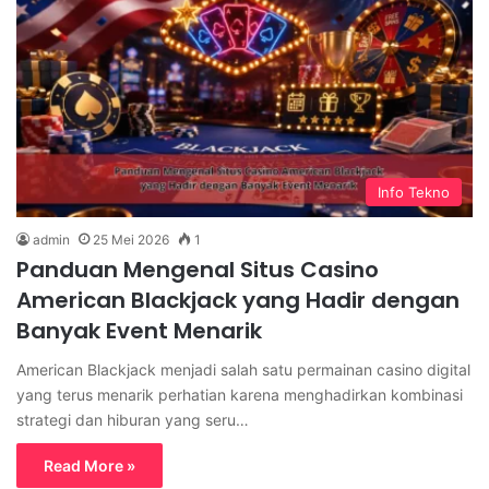
Info Tekno
admin
25 Mei 2026
1
Panduan Mengenal Situs Casino
American Blackjack yang Hadir dengan
Banyak Event Menarik
American Blackjack menjadi salah satu permainan casino digital
yang terus menarik perhatian karena menghadirkan kombinasi
strategi dan hiburan yang seru…
Read More »