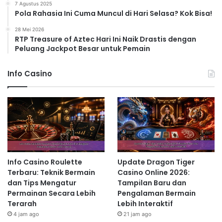
7 Agustus 2025
Pola Rahasia Ini Cuma Muncul di Hari Selasa? Kok Bisa!
28 Mei 2026
RTP Treasure of Aztec Hari Ini Naik Drastis dengan
Peluang Jackpot Besar untuk Pemain
Info Casino
Info Casino Roulette
Update Dragon Tiger
Terbaru: Teknik Bermain
Casino Online 2026:
dan Tips Mengatur
Tampilan Baru dan
Permainan Secara Lebih
Pengalaman Bermain
Terarah
Lebih Interaktif
4 jam ago
21 jam ago