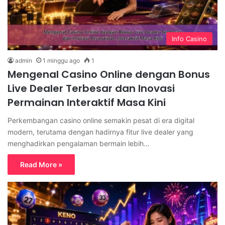
Info Casino
admin
1 minggu ago
1
Mengenal Casino Online dengan Bonus
Live Dealer Terbesar dan Inovasi
Permainan Interaktif Masa Kini
Perkembangan casino online semakin pesat di era digital
modern, terutama dengan hadirnya fitur live dealer yang
menghadirkan pengalaman bermain lebih…
Read More »