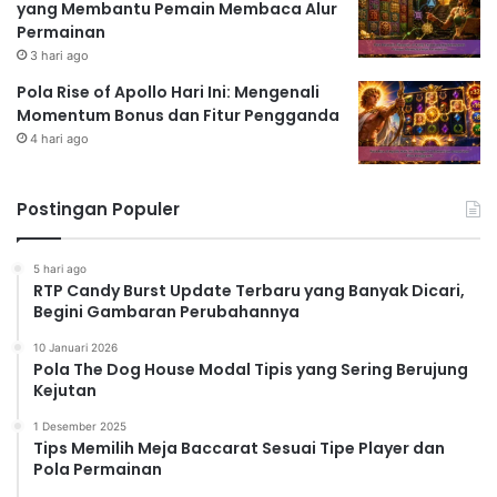
yang Membantu Pemain Membaca Alur
Permainan
3 hari ago
Pola Rise of Apollo Hari Ini: Mengenali
Momentum Bonus dan Fitur Pengganda
4 hari ago
Postingan Populer
5 hari ago
RTP Candy Burst Update Terbaru yang Banyak Dicari,
Begini Gambaran Perubahannya
10 Januari 2026
Pola The Dog House Modal Tipis yang Sering Berujung
Kejutan
1 Desember 2025
Tips Memilih Meja Baccarat Sesuai Tipe Player dan
Pola Permainan