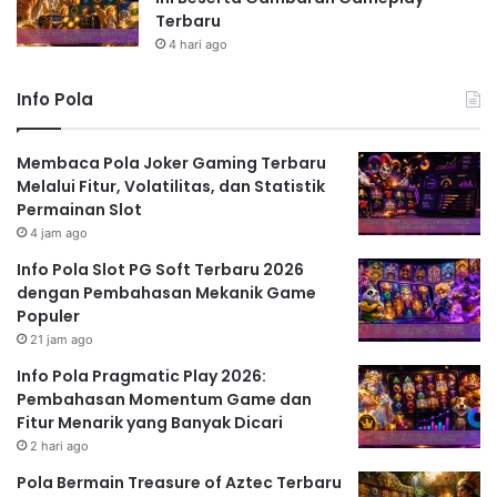
Terbaru
4 hari ago
Info Pola
Membaca Pola Joker Gaming Terbaru
Melalui Fitur, Volatilitas, dan Statistik
Permainan Slot
4 jam ago
Info Pola Slot PG Soft Terbaru 2026
dengan Pembahasan Mekanik Game
Populer
21 jam ago
Info Pola Pragmatic Play 2026:
Pembahasan Momentum Game dan
Fitur Menarik yang Banyak Dicari
2 hari ago
Pola Bermain Treasure of Aztec Terbaru