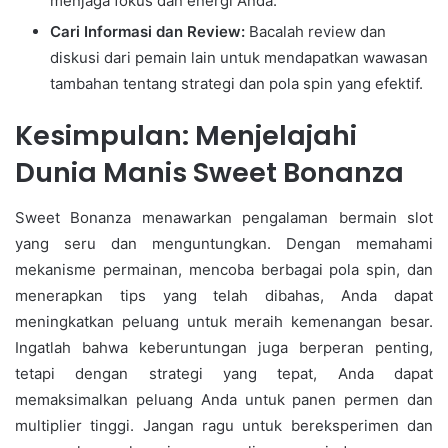
menjaga fokus dan energi Anda.
Cari Informasi dan Review:
Bacalah review dan
diskusi dari pemain lain untuk mendapatkan wawasan
tambahan tentang strategi dan pola spin yang efektif.
Kesimpulan: Menjelajahi
Dunia Manis Sweet Bonanza
Sweet Bonanza menawarkan pengalaman bermain slot
yang seru dan menguntungkan. Dengan memahami
mekanisme permainan, mencoba berbagai pola spin, dan
menerapkan tips yang telah dibahas, Anda dapat
meningkatkan peluang untuk meraih kemenangan besar.
Ingatlah bahwa keberuntungan juga berperan penting,
tetapi dengan strategi yang tepat, Anda dapat
memaksimalkan peluang Anda untuk panen permen dan
multiplier tinggi. Jangan ragu untuk bereksperimen dan