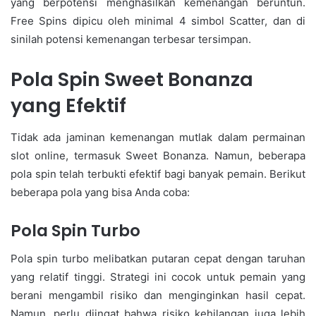
yang berpotensi menghasilkan kemenangan beruntun.
Free Spins dipicu oleh minimal 4 simbol Scatter, dan di
sinilah potensi kemenangan terbesar tersimpan.
Pola Spin Sweet Bonanza
yang Efektif
Tidak ada jaminan kemenangan mutlak dalam permainan
slot online, termasuk Sweet Bonanza. Namun, beberapa
pola spin telah terbukti efektif bagi banyak pemain. Berikut
beberapa pola yang bisa Anda coba:
Pola Spin Turbo
Pola spin turbo melibatkan putaran cepat dengan taruhan
yang relatif tinggi. Strategi ini cocok untuk pemain yang
berani mengambil risiko dan menginginkan hasil cepat.
Namun, perlu diingat bahwa risiko kehilangan juga lebih