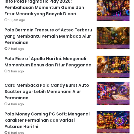
Info Pola Pragmatic Play 2026:
Pembahasan Momentum Game dan
Fitur Menarik yang Banyak Dicari
10 jam ago
Pola Bermain Treasure of Aztec Terbaru
yang Membantu Pemain Membaca Alur
Permainan
2 hari ago
Pola Rise of Apollo Hari Ini: Mengenali
Momentum Bonus dan Fitur Pengganda
3 hari ago
Cara Membaca Pola Candy Burst Auto
Scatter agar Lebih Memahami Alur
Permainan
4 hari ago
Pola Money Coming PG Soft: Mengenal
Karakter Permainan dan Variasi
Putaran Hari Ini
5 hari ago