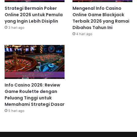
Strategi Bermain Poker
Mengenal Info Casino
Online 2026 untuk Pemula
Online Game Blackjack
yang Ingin Lebih Disiplin
Terbaik 2026 yang Ramai
Dibahas Tahun Ini
3 hari ago
4 hari ago
Info Casino 2026: Review
Game Roulette dengan
Peluang Tinggi untuk
Memahami Strategi Dasar
5 hari ago