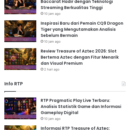
Baccarat Hadir dengan Teknologi
Streaming Berkualitas Tinggi
10 jam ago
Inspirasi Baru dari Pemain CQ9 Dragon
Tiger yang Mengutamakan Analisis
Sebelum Bermain
10 jam ago
Review Treasure of Aztec 2026: Slot
Bertema Aztec dengan Fitur Menarik
dan Visual Premium
2 hari ago
Info RTP
RTP Pragmatic Play Live Terbaru:
Analisis Statistik Game dan Informasi
Gameplay Digital
10 jam ago
Informasi RTP Treasure of Aztec: