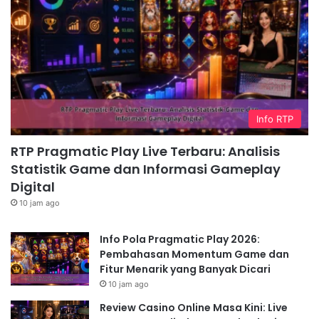
Info RTP
RTP Pragmatic Play Live Terbaru: Analisis
Statistik Game dan Informasi Gameplay
Digital
10 jam ago
Info Pola Pragmatic Play 2026:
Pembahasan Momentum Game dan
Fitur Menarik yang Banyak Dicari
10 jam ago
Review Casino Online Masa Kini: Live