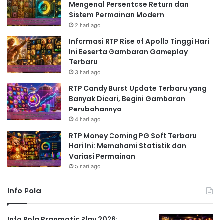
Mengenal Persentase Return dan
Sistem Permainan Modern
2 hari ago
Informasi RTP Rise of Apollo Tinggi Hari
Ini Beserta Gambaran Gameplay
Terbaru
3 hari ago
RTP Candy Burst Update Terbaru yang
Banyak Dicari, Begini Gambaran
Perubahannya
4 hari ago
RTP Money Coming PG Soft Terbaru
Hari Ini: Memahami Statistik dan
Variasi Permainan
5 hari ago
Info Pola
Info Pola Pragmatic Play 2026: