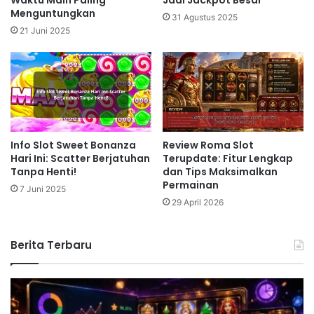
Waktu Main Paling
Jadi Jackpot Besar
Menguntungkan
31 Agustus 2025
21 Juni 2025
Info Slot Sweet Bonanza
Review Roma Slot
Hari Ini: Scatter Berjatuhan
Terupdate: Fitur Lengkap
Tanpa Henti!
dan Tips Maksimalkan
Permainan
7 Juni 2025
29 April 2026
Berita Terbaru