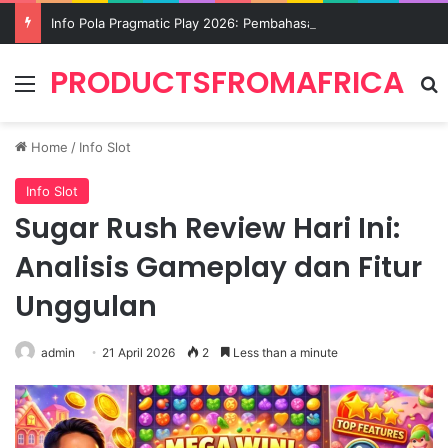
Info Pola Pragmatic Play 2026: Pembahasan Momentum Game dan Fitur Menarik yang Banyak Dicari
PRODUCTSFROMAFRICA
Menu
S
Home
/
Info Slot
Info Slot
Sugar Rush Review Hari Ini:
Analisis Gameplay dan Fitur
Unggulan
admin
21 April 2026
2
Less than a minute