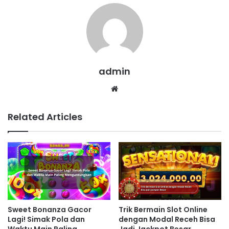
admin
We
bsi
te
Related Articles
Sweet Bonanza Gacor
Trik Bermain Slot Online
Lagi! Simak Pola dan
dengan Modal Receh Bisa