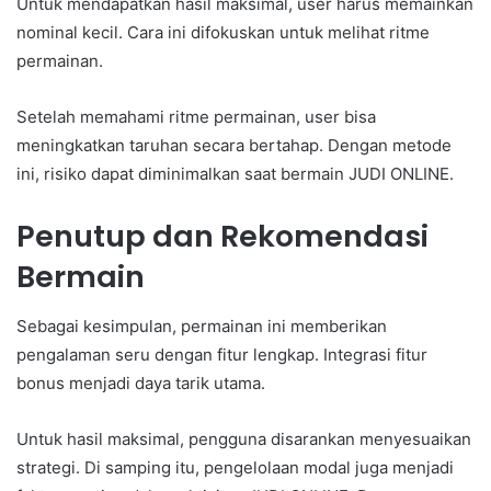
Untuk mendapatkan hasil maksimal, user harus memainkan
nominal kecil. Cara ini difokuskan untuk melihat ritme
permainan.
Setelah memahami ritme permainan, user bisa
meningkatkan taruhan secara bertahap. Dengan metode
ini, risiko dapat diminimalkan saat bermain JUDI ONLINE.
Penutup dan Rekomendasi
Bermain
Sebagai kesimpulan, permainan ini memberikan
pengalaman seru dengan fitur lengkap. Integrasi fitur
bonus menjadi daya tarik utama.
Untuk hasil maksimal, pengguna disarankan menyesuaikan
strategi. Di samping itu, pengelolaan modal juga menjadi