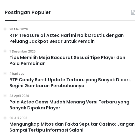
Postingan Populer
28 Mei 2026
RTP Treasure of Aztec Hari Ini Naik Drastis dengan
Peluang Jackpot Besar untuk Pemain
1 Desember 2025
Tips Memilih Meja Baccarat Sesuai Tipe Player dan
Pola Permainan
4 hari ago
RTP Candy Burst Update Terbaru yang Banyak Dicari,
Begini Gambaran Perubahannya
23 April 2026
Pola Aztec Gems Mudah Menang Versi Terbaru yang
Banyak Dipakai Player
20 Juli 2025
Mengungkap Mitos dan Fakta Seputar Casino: Jangan
Sampai Tertipu Informasi Salah!