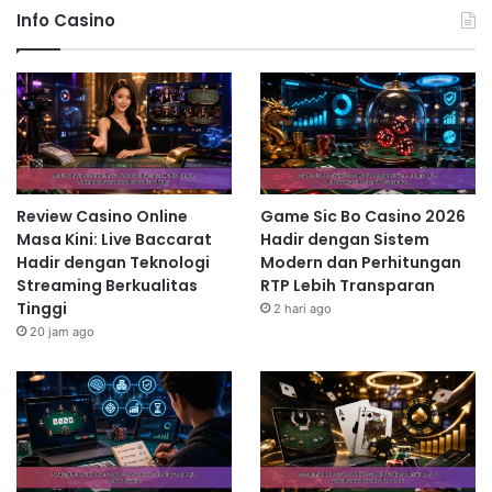
Info Casino
Review Casino Online
Game Sic Bo Casino 2026
Masa Kini: Live Baccarat
Hadir dengan Sistem
Hadir dengan Teknologi
Modern dan Perhitungan
Streaming Berkualitas
RTP Lebih Transparan
Tinggi
2 hari ago
20 jam ago