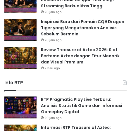
Streaming Berkualitas Tinggi
20 jam ago
Inspirasi Baru dari Pemain CQ9 Dragon
Tiger yang Mengutamakan Analisis
Sebelum Bermain
20 jam ago
Review Treasure of Aztec 2026: Slot
Bertema Aztec dengan Fitur Menarik
dan Visual Premium
2 hari ago
Info RTP
RTP Pragmatic Play Live Terbaru:
Analisis Statistik Game dan Informasi
Gameplay Digital
20 jam ago
Informasi RTP Treasure of Aztec: