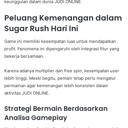
keunggulan dalam dunia JUDI ONLINE.
Peluang Kemenangan dalam
Sugar Rush Hari Ini
Game ini memiliki kesempatan luas untuk mendapatkan
profit. Fenomena ini dipengaruhi oleh integrasi fitur yang
bekerja bersamaan.
Karena adanya multiplier dan free spin, kesempatan user
lebih tinggi. Meski begitu, pemain tetap perlu mengatur
permainan agar kemenangan lebih konsisten dalam
aktivitas JUDI ONLINE.
Strategi Bermain Berdasarkan
Analisa Gameplay