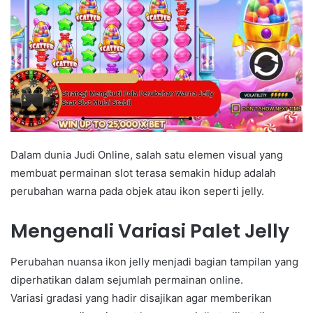
Dalam dunia Judi Online, salah satu elemen visual yang
membuat permainan slot terasa semakin hidup adalah
perubahan warna pada objek atau ikon seperti jelly.
Mengenali Variasi Palet Jelly
Perubahan nuansa ikon jelly menjadi bagian tampilan yang
diperhatikan dalam sejumlah permainan online.
Variasi gradasi yang hadir disajikan agar memberikan