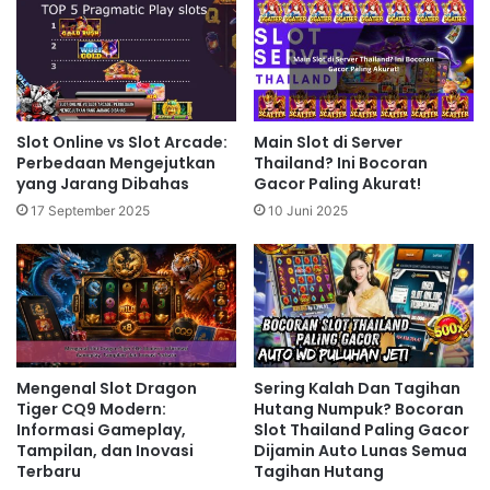
Slot Online vs Slot Arcade:
Main Slot di Server
Perbedaan Mengejutkan
Thailand? Ini Bocoran
yang Jarang Dibahas
Gacor Paling Akurat!
17 September 2025
10 Juni 2025
Mengenal Slot Dragon
Sering Kalah Dan Tagihan
Tiger CQ9 Modern:
Hutang Numpuk? Bocoran
Informasi Gameplay,
Slot Thailand Paling Gacor
Tampilan, dan Inovasi
Dijamin Auto Lunas Semua
Terbaru
Tagihan Hutang