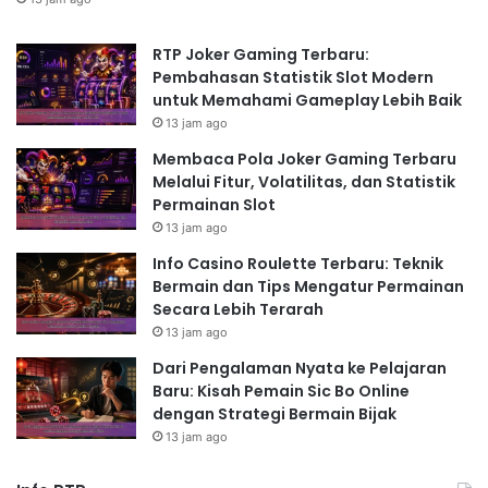
RTP Joker Gaming Terbaru:
Pembahasan Statistik Slot Modern
untuk Memahami Gameplay Lebih Baik
13 jam ago
Membaca Pola Joker Gaming Terbaru
Melalui Fitur, Volatilitas, dan Statistik
Permainan Slot
13 jam ago
Info Casino Roulette Terbaru: Teknik
Bermain dan Tips Mengatur Permainan
Secara Lebih Terarah
13 jam ago
Dari Pengalaman Nyata ke Pelajaran
Baru: Kisah Pemain Sic Bo Online
dengan Strategi Bermain Bijak
13 jam ago