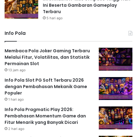
Ini Beserta Gambaran Gameplay
Terbaru
5 hari ago
Info Pola
Membaca Pola Joker Gaming Terbaru
Melalui Fitur, Volatilitas, dan Statistik
Permainan Slot
13 jam ago
Info Pola Slot PG Soft Terbaru 2026
dengan Pembahasan Mekanik Game
Populer
1 hari ago
Info Pola Pragmatic Play 2026:
Pembahasan Momentum Game dan
Fitur Menarik yang Banyak Dicari
2 hari ago