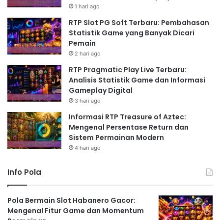
1 hari ago
RTP Slot PG Soft Terbaru: Pembahasan
Statistik Game yang Banyak Dicari
Pemain
2 hari ago
RTP Pragmatic Play Live Terbaru:
Analisis Statistik Game dan Informasi
Gameplay Digital
3 hari ago
Informasi RTP Treasure of Aztec:
Mengenal Persentase Return dan
Sistem Permainan Modern
4 hari ago
Info Pola
Pola Bermain Slot Habanero Gacor:
Mengenal Fitur Game dan Momentum