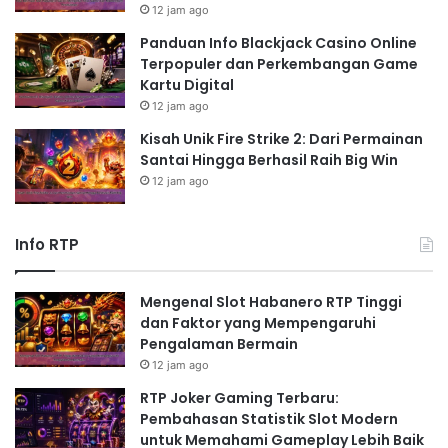
12 jam ago
Panduan Info Blackjack Casino Online
Terpopuler dan Perkembangan Game
Kartu Digital
12 jam ago
Kisah Unik Fire Strike 2: Dari Permainan
Santai Hingga Berhasil Raih Big Win
12 jam ago
Info RTP
Mengenal Slot Habanero RTP Tinggi
dan Faktor yang Mempengaruhi
Pengalaman Bermain
12 jam ago
RTP Joker Gaming Terbaru:
Pembahasan Statistik Slot Modern
untuk Memahami Gameplay Lebih Baik