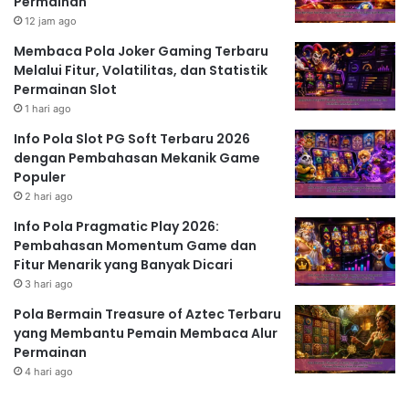
Permainan
12 jam ago
Membaca Pola Joker Gaming Terbaru
Melalui Fitur, Volatilitas, dan Statistik
Permainan Slot
1 hari ago
Info Pola Slot PG Soft Terbaru 2026
dengan Pembahasan Mekanik Game
Populer
2 hari ago
Info Pola Pragmatic Play 2026:
Pembahasan Momentum Game dan
Fitur Menarik yang Banyak Dicari
3 hari ago
Pola Bermain Treasure of Aztec Terbaru
yang Membantu Pemain Membaca Alur
Permainan
4 hari ago