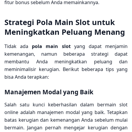
fitur bonus sebelum Anda memainkannya.
Strategi Pola Main Slot untuk
Meningkatkan Peluang Menang
Tidak ada
pola main slot
yang dapat menjamin
kemenangan, namun beberapa strategi dapat
membantu Anda meningkatkan peluang dan
meminimalisir kerugian. Berikut beberapa tips yang
bisa Anda terapkan:
Manajemen Modal yang Baik
Salah satu kunci keberhasilan dalam bermain slot
online adalah manajemen modal yang baik. Tetapkan
batas kerugian dan kemenangan Anda sebelum mulai
bermain. Jangan pernah mengejar kerugian dengan