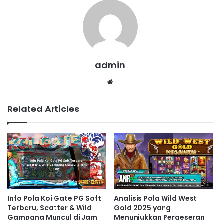
admin
We
bsi
te
Related Articles
Info Pola Koi Gate PG Soft
Analisis Pola Wild West
Terbaru, Scatter & Wild
Gold 2025 yang
Gampang Muncul di Jam
Menunjukkan Pergeseran