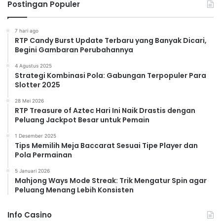
Postingan Populer
7 hari ago
RTP Candy Burst Update Terbaru yang Banyak Dicari,
Begini Gambaran Perubahannya
4 Agustus 2025
Strategi Kombinasi Pola: Gabungan Terpopuler Para
Slotter 2025
28 Mei 2026
RTP Treasure of Aztec Hari Ini Naik Drastis dengan
Peluang Jackpot Besar untuk Pemain
1 Desember 2025
Tips Memilih Meja Baccarat Sesuai Tipe Player dan
Pola Permainan
5 Januari 2026
Mahjong Ways Mode Streak: Trik Mengatur Spin agar
Peluang Menang Lebih Konsisten
Info Casino