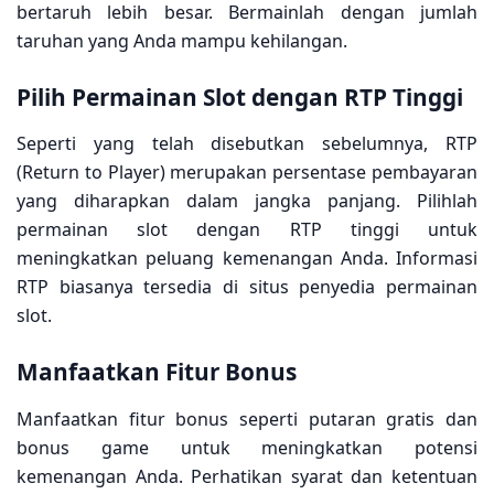
bertaruh lebih besar. Bermainlah dengan jumlah
taruhan yang Anda mampu kehilangan.
Pilih Permainan Slot dengan RTP Tinggi
Seperti yang telah disebutkan sebelumnya, RTP
(Return to Player) merupakan persentase pembayaran
yang diharapkan dalam jangka panjang. Pilihlah
permainan slot dengan RTP tinggi untuk
meningkatkan peluang kemenangan Anda. Informasi
RTP biasanya tersedia di situs penyedia permainan
slot.
Manfaatkan Fitur Bonus
Manfaatkan fitur bonus seperti putaran gratis dan
bonus game untuk meningkatkan potensi
kemenangan Anda. Perhatikan syarat dan ketentuan