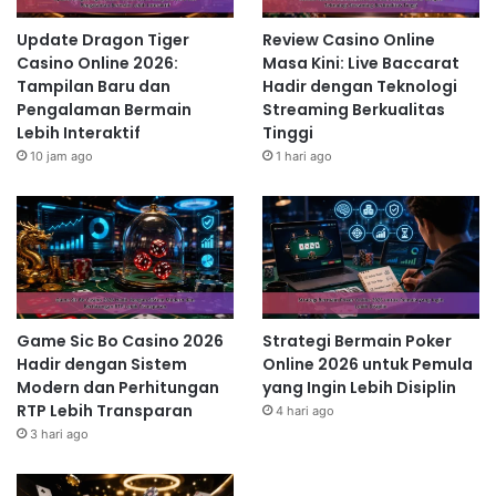
Update Dragon Tiger
Review Casino Online
Casino Online 2026:
Masa Kini: Live Baccarat
Tampilan Baru dan
Hadir dengan Teknologi
Pengalaman Bermain
Streaming Berkualitas
Lebih Interaktif
Tinggi
10 jam ago
1 hari ago
Game Sic Bo Casino 2026
Strategi Bermain Poker
Hadir dengan Sistem
Online 2026 untuk Pemula
Modern dan Perhitungan
yang Ingin Lebih Disiplin
RTP Lebih Transparan
4 hari ago
3 hari ago