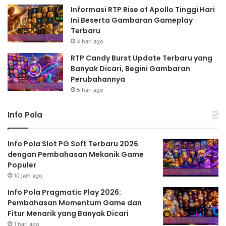
Informasi RTP Rise of Apollo Tinggi Hari
Ini Beserta Gambaran Gameplay
Terbaru
4 hari ago
RTP Candy Burst Update Terbaru yang
Banyak Dicari, Begini Gambaran
Perubahannya
5 hari ago
Info Pola
Info Pola Slot PG Soft Terbaru 2026
dengan Pembahasan Mekanik Game
Populer
10 jam ago
Info Pola Pragmatic Play 2026:
Pembahasan Momentum Game dan
Fitur Menarik yang Banyak Dicari
1 hari ago