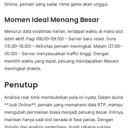
Online, pemain yang sadar ritme game akan unggul.
Momen Ideal Menang Besar
Menurut data volatilitas harian, terdapat waktu di mana slot
lebih aktif. Pagi (06.00–09.00) – Server baru reset. Sore
(15.00–18.00) – Aktivitas pemain meningkat. Malam (21.00–
00.00) – Server menyesuaikan traffic tinggi. Dengan
memilih waktu yang tepat, peluang mendapatkan Maxwin
meningkat drastis.
Penutup
Analisis real-time membuktikan pola ini nyata. Dalam dunia
**Judi Online**, pemain yang memahami data RTP, mampu
mengubah permainan biasa menjadi peluang besar. Intinya,
mainkan hanya saat slot berada di fase panas. Dengan
disiplin dan analisis sederhana, itulah rahasia sukses