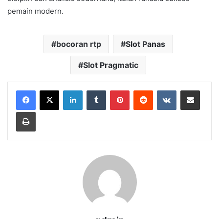
pemain modern.
bocoran rtp
Slot Panas
Slot Pragmatic
LinkedIn
Tumblr
Pinterest
Reddit
VKontakte
Share via Email
Print