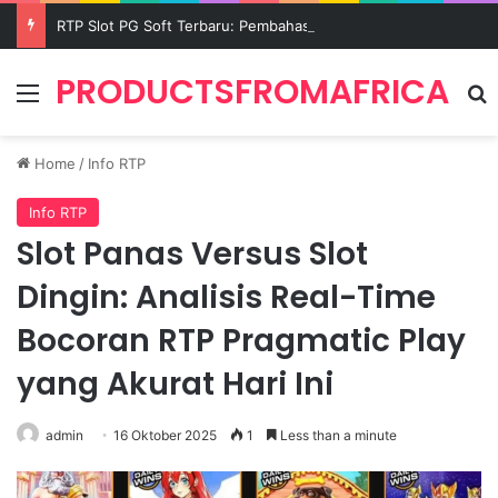
RTP Slot PG Soft Terbaru: Pembahasan Statistik Game yang Banyak Dicari Pemain
PRODUCTSFROMAFRICA
Menu
S
Home
/
Info RTP
Info RTP
Slot Panas Versus Slot
Dingin: Analisis Real-Time
Bocoran RTP Pragmatic Play
yang Akurat Hari Ini
admin
16 Oktober 2025
1
Less than a minute