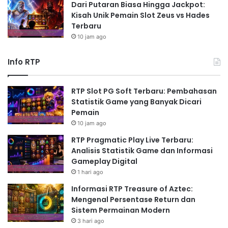
Dari Putaran Biasa Hingga Jackpot:
Kisah Unik Pemain Slot Zeus vs Hades
Terbaru
10 jam ago
Info RTP
RTP Slot PG Soft Terbaru: Pembahasan
Statistik Game yang Banyak Dicari
Pemain
10 jam ago
RTP Pragmatic Play Live Terbaru:
Analisis Statistik Game dan Informasi
Gameplay Digital
1 hari ago
Informasi RTP Treasure of Aztec:
Mengenal Persentase Return dan
Sistem Permainan Modern
3 hari ago