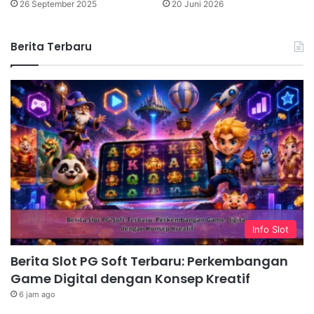
26 September 2025
20 Juni 2026
Berita Terbaru
Info Slot
Berita Slot PG Soft Terbaru: Perkembangan
Game Digital dengan Konsep Kreatif
6 jam ago