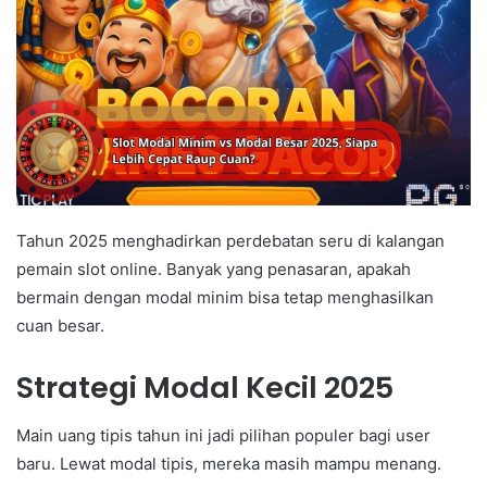
Tahun 2025 menghadirkan perdebatan seru di kalangan
pemain slot online. Banyak yang penasaran, apakah
bermain dengan modal minim bisa tetap menghasilkan
cuan besar.
Strategi Modal Kecil 2025
Main uang tipis tahun ini jadi pilihan populer bagi user
baru. Lewat modal tipis, mereka masih mampu menang.