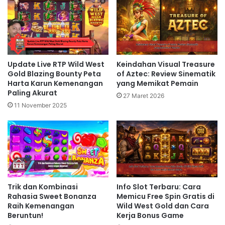
Update Live RTP Wild West
Keindahan Visual Treasure
Gold Blazing Bounty Peta
of Aztec: Review Sinematik
Harta Karun Kemenangan
yang Memikat Pemain
Paling Akurat
27 Maret 2026
11 November 2025
Trik dan Kombinasi
Info Slot Terbaru: Cara
Rahasia Sweet Bonanza
Memicu Free Spin Gratis di
Raih Kemenangan
Wild West Gold dan Cara
Beruntun!
Kerja Bonus Game