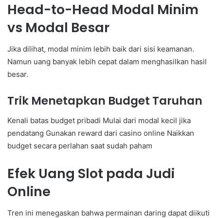
Head-to-Head Modal Minim
vs Modal Besar
Jika dilihat, modal minim lebih baik dari sisi keamanan.
Namun uang banyak lebih cepat dalam menghasilkan hasil
besar.
Trik Menetapkan Budget Taruhan
Kenali batas budget pribadi Mulai dari modal kecil jika
pendatang Gunakan reward dari casino online Naikkan
budget secara perlahan saat sudah paham
Efek Uang Slot pada Judi
Online
Tren ini menegaskan bahwa permainan daring dapat diikuti