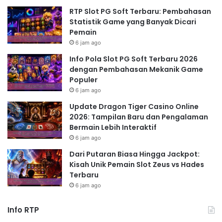
RTP Slot PG Soft Terbaru: Pembahasan
Statistik Game yang Banyak Dicari
Pemain
6 jam ago
Info Pola Slot PG Soft Terbaru 2026
dengan Pembahasan Mekanik Game
Populer
6 jam ago
Update Dragon Tiger Casino Online
2026: Tampilan Baru dan Pengalaman
Bermain Lebih Interaktif
6 jam ago
Dari Putaran Biasa Hingga Jackpot:
Kisah Unik Pemain Slot Zeus vs Hades
Terbaru
6 jam ago
Info RTP