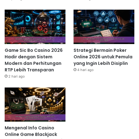
Game Sic Bo Casino 2026
Strategi Bermain Poker
Hadir dengan Sistem
Online 2026 untuk Pemula
Modern dan Perhitungan
yang Ingin Lebih Disiplin
RTP Lebih Transparan
4 hari ago
2 hari ago
Mengenal Info Casino
Online Game Blackjack