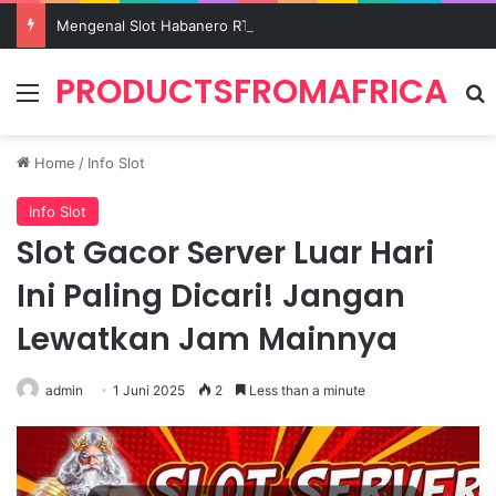
Mengenal Slot Habanero RTP Tinggi dan Faktor yang Mempengaruhi Pengalaman Bermain
PRODUCTSFROMAFRICA
Menu
S
Home
/
Info Slot
Info Slot
Slot Gacor Server Luar Hari
Ini Paling Dicari! Jangan
Lewatkan Jam Mainnya
admin
1 Juni 2025
2
Less than a minute