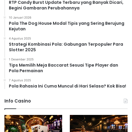
RTP Candy Burst Update Terbaru yang Banyak Dicari,
Begini Gambaran Perubahannya
10 Januari 2026
Pola The Dog House Modal Tipis yang Sering Berujung
Kejutan
4 Agustus 2025
Strategi Kombinasi Pola: Gabungan Terpopuler Para
Slotter 2025
1 Desember 2025
Tips Memilih Meja Baccarat Sesuai Tipe Player dan
Pola Permainan
7 Agustus 2025
Pola Rahasia Ini Cuma Muncul di Hari Selasa? Kok Bisa!
Info Casino