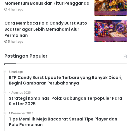
Momentum Bonus dan Fitur Pengganda
4 hari ago
Cara Membaca Pola Candy Burst Auto
Scatter agar Lebih Memahami Alur
Permainan
5 hari ago
Postingan Populer
5 hari ago
RTP Candy Burst Update Terbaru yang Banyak Dicari,
Begini Gambaran Perubahannya
4 Agustus 2025
Strategi Kombinasi Pola: Gabungan Terpopuler Para
Slotter 2025
1 Desember 2025
Tips Memilih Meja Baccarat Sesuai Tipe Player dan
Pola Permainan