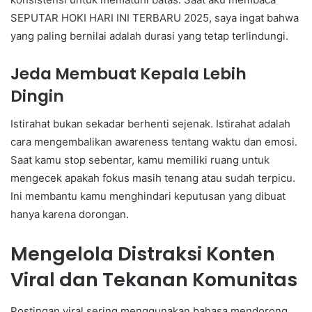
SEPUTAR HOKI HARI INI TERBARU 2025, saya ingat bahwa
yang paling bernilai adalah durasi yang tetap terlindungi.
Jeda Membuat Kepala Lebih
Dingin
Istirahat bukan sekadar berhenti sejenak. Istirahat adalah
cara mengembalikan awareness tentang waktu dan emosi.
Saat kamu stop sebentar, kamu memiliki ruang untuk
mengecek apakah fokus masih tenang atau sudah terpicu.
Ini membantu kamu menghindari keputusan yang dibuat
hanya karena dorongan.
Mengelola Distraksi Konten
Viral dan Tekanan Komunitas
Postingan viral sering menggunakan bahasa mendorong