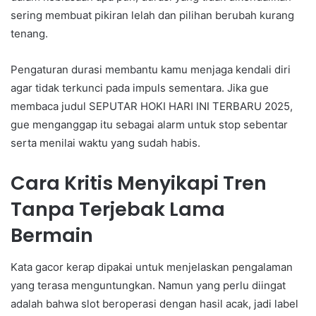
sering membuat pikiran lelah dan pilihan berubah kurang
tenang.
Pengaturan durasi membantu kamu menjaga kendali diri
agar tidak terkunci pada impuls sementara. Jika gue
membaca judul SEPUTAR HOKI HARI INI TERBARU 2025,
gue menganggap itu sebagai alarm untuk stop sebentar
serta menilai waktu yang sudah habis.
Cara Kritis Menyikapi Tren
Tanpa Terjebak Lama
Bermain
Kata gacor kerap dipakai untuk menjelaskan pengalaman
yang terasa menguntungkan. Namun yang perlu diingat
adalah bahwa slot beroperasi dengan hasil acak, jadi label