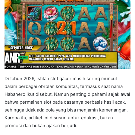
Di tahun 2026, istilah slot gacor masih sering muncul
dalam berbagai obrolan komunitas, termasuk saat nama
Habanero ikut disebut. Namun penting dipahami sejak awal
bahwa permainan slot pada dasarnya berbasis hasil acak,
sehingga tidak ada pola yang bisa menjamin kemenangan.
Karena itu, artikel ini disusun untuk edukasi, bukan
promosi dan bukan ajakan berjudi.