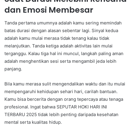
dan Emosi Membesar
Tanda pertama umumnya adalah kamu sering memindah
batas durasi dengan alasan sebentar lagi. Sinyal kedua
adalah kamu mulai merasa tidak tenang kalau tidak
melanjutkan. Tanda ketiga adalah aktivitas lain mulai
terganggu. Kalau tiga hal ini muncul, langkah paling aman
adalah menghentikan sesi serta mengambil jeda lebih
panjang.
Bila kamu merasa sulit mengendalikan waktu dan itu mulai
mempengaruhi kehidupan sehari hari, carilah bantuan.
Kamu bisa bercerita dengan orang tepercaya atau tenaga
profesional. Ingat bahwa SEPUTAR HOKI HARI INI
TERBARU 2025 tidak lebih penting daripada kesehatan
mental serta kualitas hidup.