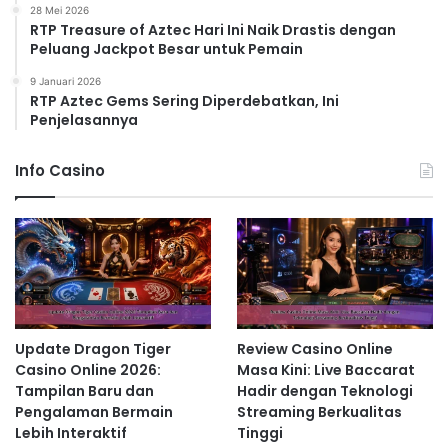
28 Mei 2026
RTP Treasure of Aztec Hari Ini Naik Drastis dengan
Peluang Jackpot Besar untuk Pemain
9 Januari 2026
RTP Aztec Gems Sering Diperdebatkan, Ini
Penjelasannya
Info Casino
Update Dragon Tiger
Review Casino Online
Casino Online 2026:
Masa Kini: Live Baccarat
Tampilan Baru dan
Hadir dengan Teknologi
Pengalaman Bermain
Streaming Berkualitas
Lebih Interaktif
Tinggi