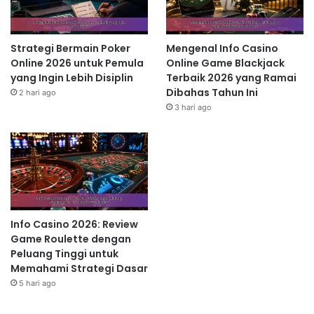
Strategi Bermain Poker
Mengenal Info Casino
Online 2026 untuk Pemula
Online Game Blackjack
yang Ingin Lebih Disiplin
Terbaik 2026 yang Ramai
Dibahas Tahun Ini
2 hari ago
3 hari ago
Info Casino 2026: Review
Game Roulette dengan
Peluang Tinggi untuk
Memahami Strategi Dasar
5 hari ago