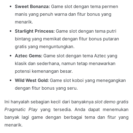
Sweet Bonanza:
Game slot dengan tema permen
manis yang penuh warna dan fitur bonus yang
menarik.
Starlight Princess:
Game slot dengan tema putri
bintang yang memikat dengan fitur bonus putaran
gratis yang menguntungkan.
Aztec Gems:
Game slot dengan tema Aztec yang
klasik dan sederhana, namun tetap menawarkan
potensi kemenangan besar.
Wild West Gold:
Game slot koboi yang menegangkan
dengan fitur bonus yang seru.
Ini hanyalah sebagian kecil dari banyaknya
slot demo gratis
Pragmatic Play
yang tersedia. Anda dapat menemukan
banyak lagi game dengan berbagai tema dan fitur yang
menarik.