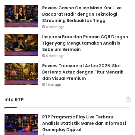
Review Casino Online Masa Kini: Live
Baccarat Hadir dengan Teknologi
Streaming Berkualitas Tinggi
4 menit ago
Inspirasi Baru dari Pemain CQ9 Dragon
Tiger yang Mengutamakan Analisis
Sebelum Bermain
4 menit ago
Review Treasure of Aztec 2026: Slot
Bertema Aztec dengan Fitur Menarik
dan Visual Premium
1 hari ago
Info RTP
RTP Pragmatic Play Live Terbaru:
Analisis Statistik Game dan Informasi
Gameplay Digital