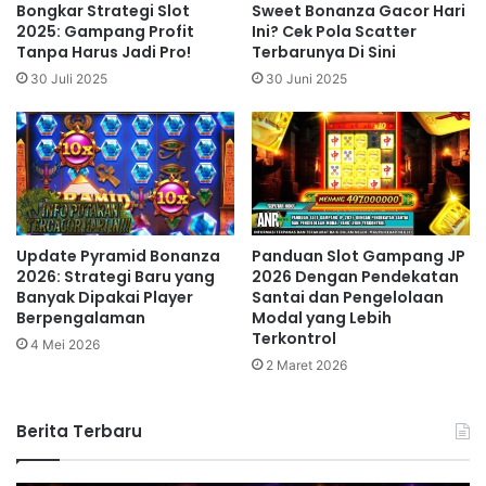
Bongkar Strategi Slot
Sweet Bonanza Gacor Hari
2025: Gampang Profit
Ini? Cek Pola Scatter
Tanpa Harus Jadi Pro!
Terbarunya Di Sini
30 Juli 2025
30 Juni 2025
Update Pyramid Bonanza
Panduan Slot Gampang JP
2026: Strategi Baru yang
2026 Dengan Pendekatan
Banyak Dipakai Player
Santai dan Pengelolaan
Berpengalaman
Modal yang Lebih
Terkontrol
4 Mei 2026
2 Maret 2026
Berita Terbaru