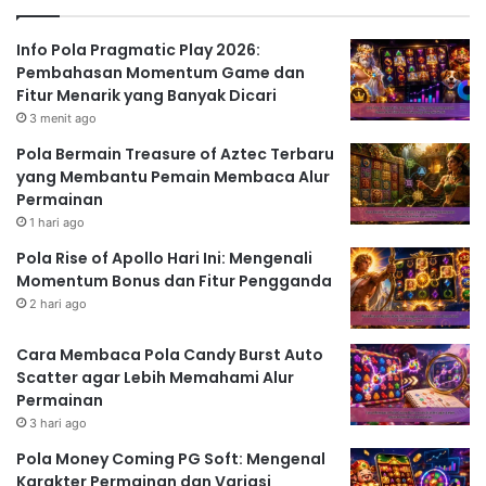
Info Pola Pragmatic Play 2026:
Pembahasan Momentum Game dan
Fitur Menarik yang Banyak Dicari
3 menit ago
Pola Bermain Treasure of Aztec Terbaru
yang Membantu Pemain Membaca Alur
Permainan
1 hari ago
Pola Rise of Apollo Hari Ini: Mengenali
Momentum Bonus dan Fitur Pengganda
2 hari ago
Cara Membaca Pola Candy Burst Auto
Scatter agar Lebih Memahami Alur
Permainan
3 hari ago
Pola Money Coming PG Soft: Mengenal
Karakter Permainan dan Variasi