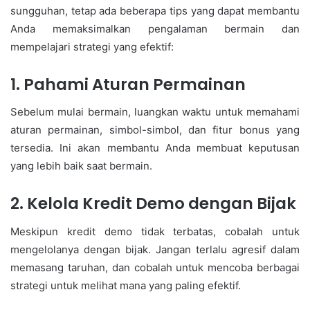
sungguhan, tetap ada beberapa tips yang dapat membantu
Anda memaksimalkan pengalaman bermain dan
mempelajari strategi yang efektif:
1. Pahami Aturan Permainan
Sebelum mulai bermain, luangkan waktu untuk memahami
aturan permainan, simbol-simbol, dan fitur bonus yang
tersedia. Ini akan membantu Anda membuat keputusan
yang lebih baik saat bermain.
2. Kelola Kredit Demo dengan Bijak
Meskipun kredit demo tidak terbatas, cobalah untuk
mengelolanya dengan bijak. Jangan terlalu agresif dalam
memasang taruhan, dan cobalah untuk mencoba berbagai
strategi untuk melihat mana yang paling efektif.