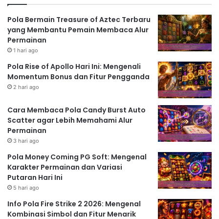
Pola Bermain Treasure of Aztec Terbaru
yang Membantu Pemain Membaca Alur
Permainan
1 hari ago
Pola Rise of Apollo Hari Ini: Mengenali
Momentum Bonus dan Fitur Pengganda
2 hari ago
Cara Membaca Pola Candy Burst Auto
Scatter agar Lebih Memahami Alur
Permainan
3 hari ago
Pola Money Coming PG Soft: Mengenal
Karakter Permainan dan Variasi
Putaran Hari Ini
5 hari ago
Info Pola Fire Strike 2 2026: Mengenal
Kombinasi Simbol dan Fitur Menarik