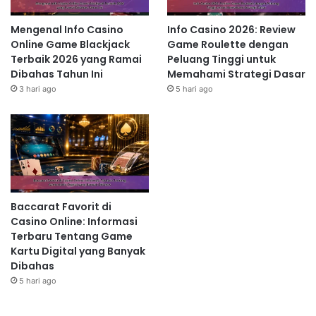
Mengenal Info Casino
Info Casino 2026: Review
Online Game Blackjack
Game Roulette dengan
Terbaik 2026 yang Ramai
Peluang Tinggi untuk
Dibahas Tahun Ini
Memahami Strategi Dasar
3 hari ago
5 hari ago
Baccarat Favorit di
Casino Online: Informasi
Terbaru Tentang Game
Kartu Digital yang Banyak
Dibahas
5 hari ago