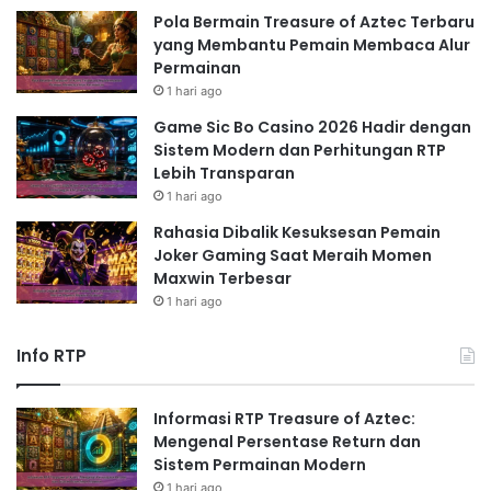
Pola Bermain Treasure of Aztec Terbaru
yang Membantu Pemain Membaca Alur
Permainan
1 hari ago
Game Sic Bo Casino 2026 Hadir dengan
Sistem Modern dan Perhitungan RTP
Lebih Transparan
1 hari ago
Rahasia Dibalik Kesuksesan Pemain
Joker Gaming Saat Meraih Momen
Maxwin Terbesar
1 hari ago
Info RTP
Informasi RTP Treasure of Aztec:
Mengenal Persentase Return dan
Sistem Permainan Modern
1 hari ago