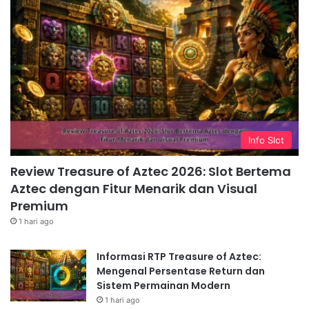
Info Slot
Review Treasure of Aztec 2026: Slot Bertema
Aztec dengan Fitur Menarik dan Visual
Premium
1 hari ago
Informasi RTP Treasure of Aztec:
Mengenal Persentase Return dan
Sistem Permainan Modern
1 hari ago