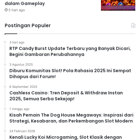
dalam Gameplay
5 hari ago
Postingan Populer
3 hari ago
RTP Candy Burst Update Terbaru yang Banyak Dicari,
Begini Gambaran Perubahannya
3 Agustus 2025
Diburu Komunitas Slot! Pola Rahasia 2025 Ini Sempat
Dihapus dari Forum!
6 September 2025
Cashless Casino: Tren Deposit & Withdraw Instan
2025, Semua Serba Sekejap!
1 minggu ago
Kisah Pemain The Dog House Megaways: Inspirasi dari
Strategi, Kesabaran, dan Perkembangan Slot Modern
24 Februari 2026
Kenali Lucky Koi Microgaming, Slot Klasik dengan