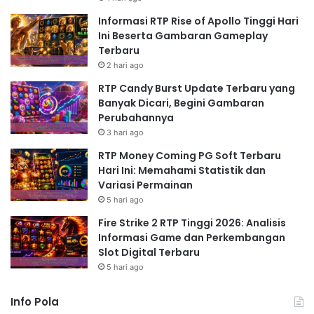
Informasi RTP Rise of Apollo Tinggi Hari
Ini Beserta Gambaran Gameplay
Terbaru
2 hari ago
RTP Candy Burst Update Terbaru yang
Banyak Dicari, Begini Gambaran
Perubahannya
3 hari ago
RTP Money Coming PG Soft Terbaru
Hari Ini: Memahami Statistik dan
Variasi Permainan
5 hari ago
Fire Strike 2 RTP Tinggi 2026: Analisis
Informasi Game dan Perkembangan
Slot Digital Terbaru
5 hari ago
Info Pola