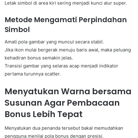
Letak simbol di area kiri sering menjadi kunci alur super.
Metode Mengamati Perpindahan
Simbol
Amati pola gambar yang muncul secara stabil.
Jika ikon mulai bergerak menuju baris awal, maka peluang
kehadiran bonus semakin jelas.
Transisi gambar yang selaras acap menjadi indikator
pertama turunnya scatter.
Menyatukan Warna bersama
Susunan Agar Pembacaan
Bonus Lebih Tepat
Menyatukan dua penanda tersebut bakal memudahkan
pengguna menilai pola bonus dengan presisi.