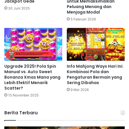
Jackpot Gede
untuk Memaksimalkan
Peluang Menang dan
30 Juni 2025
Menjaga Modal
5 Februari 2026
Upgrade 2025! Pola Spin
Info Mahjong Ways Hari Ini:
Manual vs. Auto Sweet
Kombinasi Pola dan
Bonanza Xmas Mana yang
Pengaturan Bermain yang
Lebih Efektif Menarik
Sering Dibahas
Scatter?
9 Mei 2026
15 November 2025
Berita Terbaru