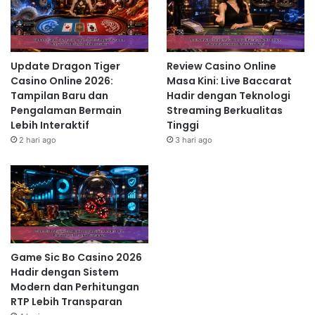
Update Dragon Tiger
Review Casino Online
Casino Online 2026:
Masa Kini: Live Baccarat
Tampilan Baru dan
Hadir dengan Teknologi
Pengalaman Bermain
Streaming Berkualitas
Lebih Interaktif
Tinggi
2 hari ago
3 hari ago
Game Sic Bo Casino 2026
Hadir dengan Sistem
Modern dan Perhitungan
RTP Lebih Transparan