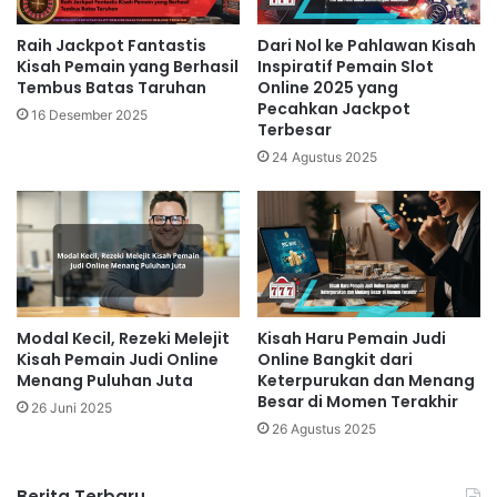
Raih Jackpot Fantastis
Dari Nol ke Pahlawan Kisah
Kisah Pemain yang Berhasil
Inspiratif Pemain Slot
Tembus Batas Taruhan
Online 2025 yang
Pecahkan Jackpot
16 Desember 2025
Terbesar
24 Agustus 2025
Modal Kecil, Rezeki Melejit
Kisah Haru Pemain Judi
Kisah Pemain Judi Online
Online Bangkit dari
Menang Puluhan Juta
Keterpurukan dan Menang
Besar di Momen Terakhir
26 Juni 2025
26 Agustus 2025
Berita Terbaru