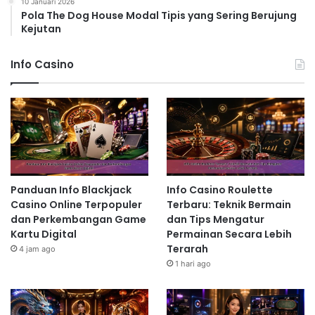
10 Januari 2026
Pola The Dog House Modal Tipis yang Sering Berujung
Kejutan
Info Casino
Panduan Info Blackjack
Info Casino Roulette
Casino Online Terpopuler
Terbaru: Teknik Bermain
dan Perkembangan Game
dan Tips Mengatur
Kartu Digital
Permainan Secara Lebih
Terarah
4 jam ago
1 hari ago