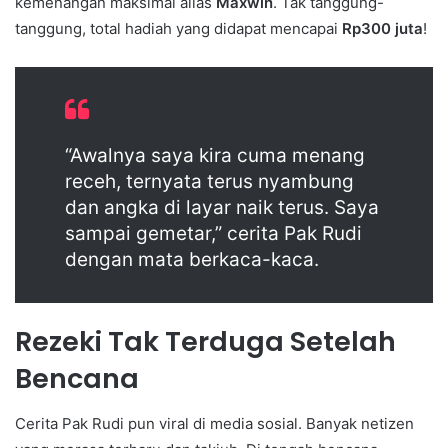
kemenangan maksimal alias
Maxwin
. Tak tanggung-
tanggung, total hadiah yang didapat mencapai
Rp300 juta
!
“Awalnya saya kira cuma menang
receh, ternyata terus nyambung
dan angka di layar naik terus. Saya
sampai gemetar,” cerita Pak Rudi
dengan mata berkaca-kaca.
Rezeki Tak Terduga Setelah
Bencana
Cerita Pak Rudi pun viral di media sosial. Banyak netizen