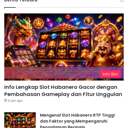
Info Slot
Info Lengkap Slot Habanero Gacor dengan
Pembahasan Gameplay dan Fitur Unggulan
4 jam ago
Mengenal Slot Habanero RTP Tinggi
dan Faktor yang Mempengaruhi
Pengalaman Bermain