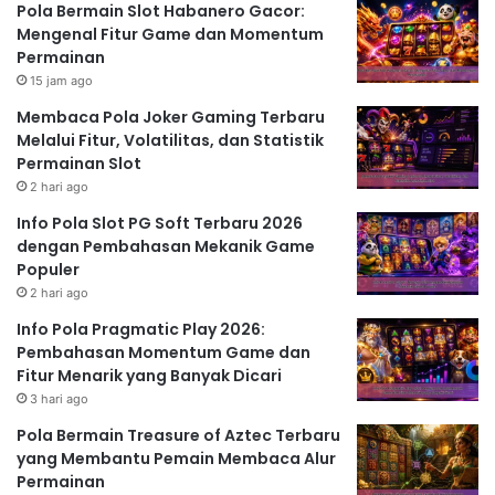
Pola Bermain Slot Habanero Gacor:
Mengenal Fitur Game dan Momentum
Permainan
15 jam ago
Membaca Pola Joker Gaming Terbaru
Melalui Fitur, Volatilitas, dan Statistik
Permainan Slot
2 hari ago
Info Pola Slot PG Soft Terbaru 2026
dengan Pembahasan Mekanik Game
Populer
2 hari ago
Info Pola Pragmatic Play 2026:
Pembahasan Momentum Game dan
Fitur Menarik yang Banyak Dicari
3 hari ago
Pola Bermain Treasure of Aztec Terbaru
yang Membantu Pemain Membaca Alur
Permainan