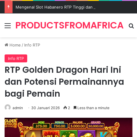
Mengenal Slot Habanero RTP Tinggi dan Faktor yang Mempengaruhi Pengalaman Bermain
PRODUCTSFROMAFRICA
Menu
S
Home
/
Info RTP
Info RTP
RTP Golden Dragon Hari Ini
dan Potensi Permainannya
bagi Pemain
admin
30 Januari 2026
2
Less than a minute