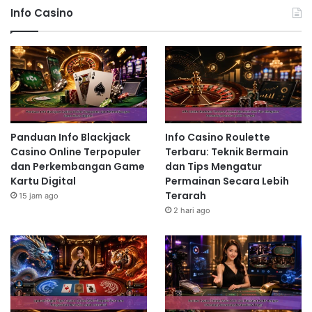
Info Casino
Panduan Info Blackjack
Info Casino Roulette
Casino Online Terpopuler
Terbaru: Teknik Bermain
dan Perkembangan Game
dan Tips Mengatur
Kartu Digital
Permainan Secara Lebih
Terarah
15 jam ago
2 hari ago