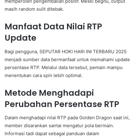
memperoleh pengembalian positif. Meski begitu, output
masih random sulit ditebak.
Manfaat Data Nilai RTP
Update
Bagi pengguna, SEPUTAR HOKI HARI INI TERBARU 2025
menjadi sumber data bermanfaat untuk memahami update
persentase RTP. Melalui data tersebut, pemain mampu
menentukan cara spin lebih optimal.
Metode Menghadapi
Perubahan Persentase RTP
Dalam menghadapi nilai RTP pada Golden Dragon saat ini,
member disarankan santai mengatur pola bermain.
Informasi tadi dapat sebagai panduan dalam