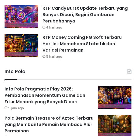
RTP Candy Burst Update Terbaru yang
Banyak Dicari, Begini Gambaran
Perubahannya
4 hari ago
RTP Money Coming PG Soft Terbaru
Hari Ini: Memahami Statistik dan
Variasi Permainan
5 hari ago
Info Pola
Info Pola Pragmatic Play 2026:
Pembahasan Momentum Game dan
Fitur Menarik yang Banyak Dicari
5 jam ago
Pola Bermain Treasure of Aztec Terbaru
yang Membantu Pemain Membaca Alur
Permainan