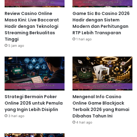
Review Casino Online
Game Sic Bo Casino 2026
Masa Kini: Live Baccarat
Hadir dengan Sistem
Hadir dengan Teknologi
Modern dan Perhitungan
Streaming Berkualitas
RTP Lebih Transparan
Tinggi
1 hari ago
5 jam ago
Strategi Bermain Poker
Mengenal Info Casino
Online 2026 untuk Pemula
Online Game Blackjack
yang Ingin Lebih Disiplin
Terbaik 2026 yang Ramai
Dibahas Tahun Ini
3 hari ago
4 hari ago