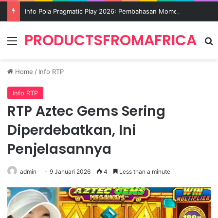
Info Pola Pragmatic Play 2026: Pembahasan Momentum Game dan Fitur Menarik yang Banyak Dicari
PRODUCTSFROMAFRICA
Menu
S
Home
/
Info RTP
Info RTP
RTP Aztec Gems Sering
Diperdebatkan, Ini
Penjelasannya
admin
9 Januari 2026
4
Less than a minute