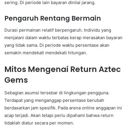
sering. Di periode lain bayaran dinilai jarang.
Pengaruh Rentang Bermain
Durasi permainan relatif berpengaruh. Individu yang
menjalani dalam waktu terbatas kerap merasakan bayaran
yang tidak sama. Di periode waktu persentase akan
semakin mendekati mendekati hitungan.
Mitos Mengenai Return Aztec
Gems
Sebagian asumsi tersebar di lingkungan pengguna.
Terdapat yang menganggap persentase berubah
berdasarkan jam spesifik. Pada arena online anggapan ini
acap terjadi. Akan tetapi perlu dipahami bahwa return
tidaklah diatur secara per momen.