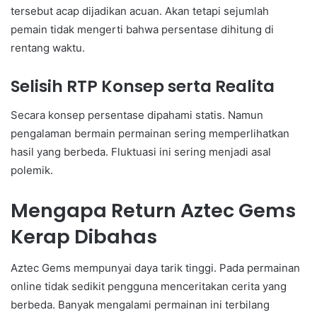
tersebut acap dijadikan acuan. Akan tetapi sejumlah
pemain tidak mengerti bahwa persentase dihitung di
rentang waktu.
Selisih RTP Konsep serta Realita
Secara konsep persentase dipahami statis. Namun
pengalaman bermain permainan sering memperlihatkan
hasil yang berbeda. Fluktuasi ini sering menjadi asal
polemik.
Mengapa Return Aztec Gems
Kerap Dibahas
Aztec Gems mempunyai daya tarik tinggi. Pada permainan
online tidak sedikit pengguna menceritakan cerita yang
berbeda. Banyak mengalami permainan ini terbilang