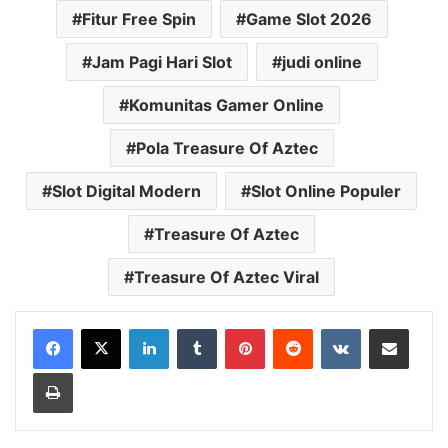
Fitur Free Spin
Game Slot 2026
Jam Pagi Hari Slot
judi online
Komunitas Gamer Online
Pola Treasure Of Aztec
Slot Digital Modern
Slot Online Populer
Treasure Of Aztec
Treasure Of Aztec Viral
LinkedIn
Tumblr
Pinterest
Reddit
VKontakte
Share via Email
Print