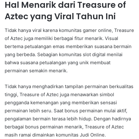
Hal Menarik dari Treasure of
Aztec yang Viral Tahun Ini
Tidak hanya viral karena komunitas gamer online, Treasure
of Aztec juga memiliki berbagai fitur menarik. Visual
bertema petualangan emas memberikan suasana bermain
yang berbeda. Sebagian komunitas slot digital menilai
bahwa suasana petualangan yang unik membuat
permainan semakin menarik.
Tidak hanya menghadirkan tampilan permainan berkualitas
tinggi, Treasure of Aztec juga menawarkan simbol
pengganda kemenangan yang memberikan sensasi
permainan lebih seru. Saat bonus permainan mulai aktif,
pengalaman bermain terasa lebih hidup. Dengan hadirnya
berbagai bonus permainan menarik, Treasure of Aztec
masih ramai dimainkan komunitas Judi Online.