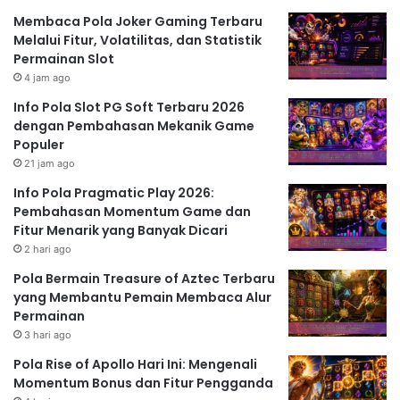
Membaca Pola Joker Gaming Terbaru
Melalui Fitur, Volatilitas, dan Statistik
Permainan Slot
4 jam ago
Info Pola Slot PG Soft Terbaru 2026
dengan Pembahasan Mekanik Game
Populer
21 jam ago
Info Pola Pragmatic Play 2026:
Pembahasan Momentum Game dan
Fitur Menarik yang Banyak Dicari
2 hari ago
Pola Bermain Treasure of Aztec Terbaru
yang Membantu Pemain Membaca Alur
Permainan
3 hari ago
Pola Rise of Apollo Hari Ini: Mengenali
Momentum Bonus dan Fitur Pengganda