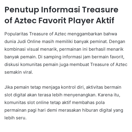
Penutup Informasi Treasure
of Aztec Favorit Player Aktif
Popularitas Treasure of Aztec menggambarkan bahwa
dunia Judi Online masih memiliki banyak peminat. Dengan
kombinasi visual menarik, permainan ini berhasil menarik
banyak pemain. Di samping informasi jam bermain favorit,
diskusi komunitas pemain juga membuat Treasure of Aztec
semakin viral.
Jika pemain tetap menjaga kontrol diri, aktivitas bermain
slot digital akan terasa lebih menyenangkan. Karena itu,
komunitas slot online tetap aktif membahas pola
permainan pagi hari demi merasakan hiburan digital yang
lebih seru.