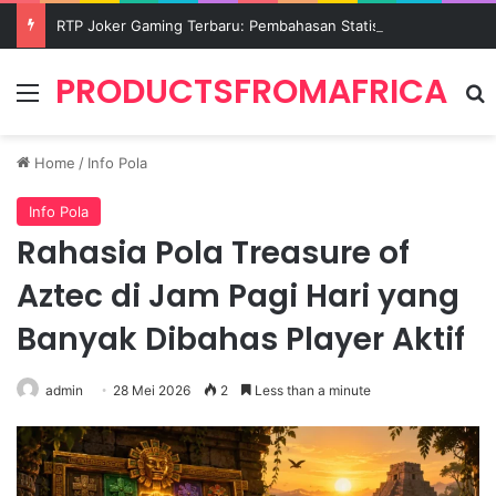
RTP Joker Gaming Terbaru: Pembahasan Statistik Slot Modern untuk Memahami Gameplay Lebih Baik
PRODUCTSFROMAFRICA
Menu
S
Home
/
Info Pola
Info Pola
Rahasia Pola Treasure of
Aztec di Jam Pagi Hari yang
Banyak Dibahas Player Aktif
admin
28 Mei 2026
2
Less than a minute