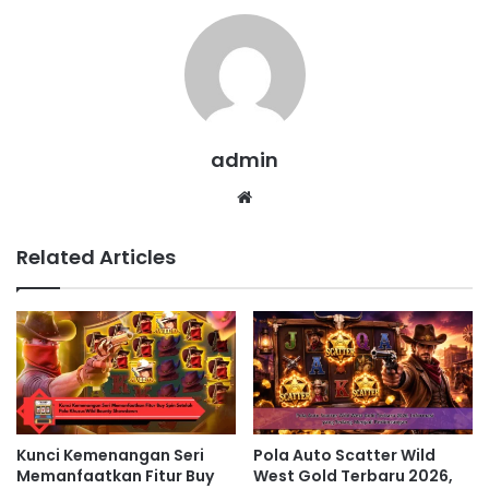
admin
We
bsi
te
Related Articles
Kunci Kemenangan Seri
Pola Auto Scatter Wild
Memanfaatkan Fitur Buy
West Gold Terbaru 2026,