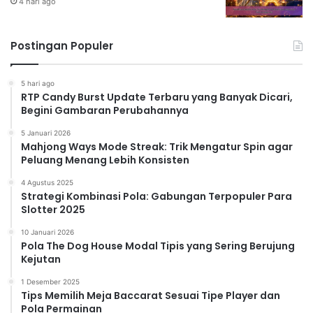
4 hari ago
Postingan Populer
5 hari ago
RTP Candy Burst Update Terbaru yang Banyak Dicari,
Begini Gambaran Perubahannya
5 Januari 2026
Mahjong Ways Mode Streak: Trik Mengatur Spin agar
Peluang Menang Lebih Konsisten
4 Agustus 2025
Strategi Kombinasi Pola: Gabungan Terpopuler Para
Slotter 2025
10 Januari 2026
Pola The Dog House Modal Tipis yang Sering Berujung
Kejutan
1 Desember 2025
Tips Memilih Meja Baccarat Sesuai Tipe Player dan
Pola Permainan