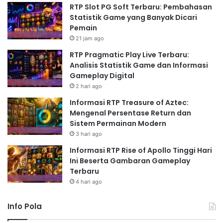
RTP Slot PG Soft Terbaru: Pembahasan
Statistik Game yang Banyak Dicari
Pemain
21 jam ago
RTP Pragmatic Play Live Terbaru:
Analisis Statistik Game dan Informasi
Gameplay Digital
2 hari ago
Informasi RTP Treasure of Aztec:
Mengenal Persentase Return dan
Sistem Permainan Modern
3 hari ago
Informasi RTP Rise of Apollo Tinggi Hari
Ini Beserta Gambaran Gameplay
Terbaru
4 hari ago
Info Pola