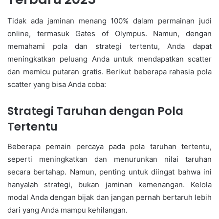
Tidak ada jaminan menang 100% dalam permainan judi
online, termasuk Gates of Olympus. Namun, dengan
memahami pola dan strategi tertentu, Anda dapat
meningkatkan peluang Anda untuk mendapatkan scatter
dan memicu putaran gratis. Berikut beberapa rahasia pola
scatter yang bisa Anda coba:
Strategi Taruhan dengan Pola
Tertentu
Beberapa pemain percaya pada pola taruhan tertentu,
seperti meningkatkan dan menurunkan nilai taruhan
secara bertahap. Namun, penting untuk diingat bahwa ini
hanyalah strategi, bukan jaminan kemenangan. Kelola
modal Anda dengan bijak dan jangan pernah bertaruh lebih
dari yang Anda mampu kehilangan.