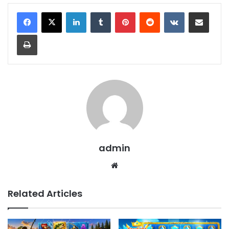
LinkedIn
Tumblr
Pinterest
Reddit
VKontakte
Share via Email
Print
admin
We
bsi
te
Related Articles