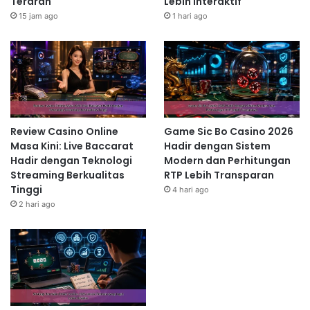
Terarah
Lebih Interaktif
15 jam ago
1 hari ago
Review Casino Online
Game Sic Bo Casino 2026
Masa Kini: Live Baccarat
Hadir dengan Sistem
Hadir dengan Teknologi
Modern dan Perhitungan
Streaming Berkualitas
RTP Lebih Transparan
Tinggi
4 hari ago
2 hari ago