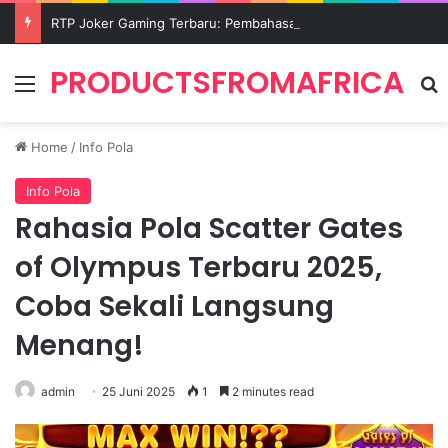
RTP Joker Gaming Terbaru: Pembahasan Statistik Slot Modern untuk Memahami Gameplay Lebih Baik
PRODUCTSFROMAFRICA
Menu
S
Home
/
Info Pola
Info Pola
Rahasia Pola Scatter Gates
of Olympus Terbaru 2025,
Coba Sekali Langsung
Menang!
admin
25 Juni 2025
1
2 minutes read