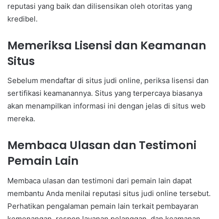
reputasi yang baik dan dilisensikan oleh otoritas yang
kredibel.
Memeriksa Lisensi dan Keamanan
Situs
Sebelum mendaftar di situs judi online, periksa lisensi dan
sertifikasi keamanannya. Situs yang terpercaya biasanya
akan menampilkan informasi ini dengan jelas di situs web
mereka.
Membaca Ulasan dan Testimoni
Pemain Lain
Membaca ulasan dan testimoni dari pemain lain dapat
membantu Anda menilai reputasi situs judi online tersebut.
Perhatikan pengalaman pemain lain terkait pembayaran
kemenangan, respon layanan pelanggan, dan keamanan