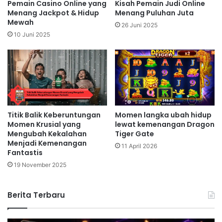
Pemain Casino Online yang
Kisah Pemain Judi Online
Menang Jackpot & Hidup
Menang Puluhan Juta
Mewah
26 Juni 2025
10 Juni 2025
Titik Balik Keberuntungan
Momen langka ubah hidup
Momen Krusial yang
lewat kemenangan Dragon
Mengubah Kekalahan
Tiger Gate
Menjadi Kemenangan
11 April 2026
Fantastis
19 November 2025
Berita Terbaru