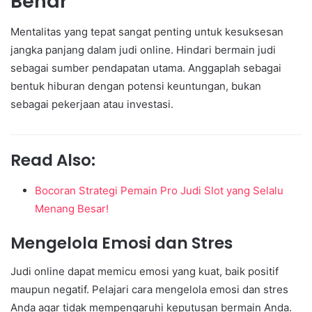
Benar
Mentalitas yang tepat sangat penting untuk kesuksesan
jangka panjang dalam judi online. Hindari bermain judi
sebagai sumber pendapatan utama. Anggaplah sebagai
bentuk hiburan dengan potensi keuntungan, bukan
sebagai pekerjaan atau investasi.
Read Also:
Bocoran Strategi Pemain Pro Judi Slot yang Selalu
Menang Besar!
Mengelola Emosi dan Stres
Judi online dapat memicu emosi yang kuat, baik positif
maupun negatif. Pelajari cara mengelola emosi dan stres
Anda agar tidak mempengaruhi keputusan bermain Anda.