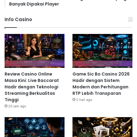
Banyak Dipakai Player
Info Casino
Review Casino Online
Game Sic Bo Casino 2026
Masa Kini: Live Baccarat
Hadir dengan Sistem
Hadir dengan Teknologi
Modern dan Perhitungan
Streaming Berkualitas
RTP Lebih Transparan
Tinggi
2 hari ago
20 jam ago