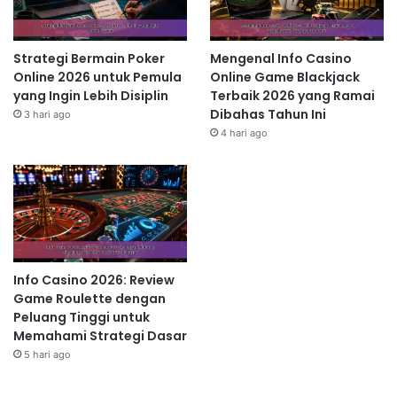
Strategi Bermain Poker
Mengenal Info Casino
Online 2026 untuk Pemula
Online Game Blackjack
yang Ingin Lebih Disiplin
Terbaik 2026 yang Ramai
Dibahas Tahun Ini
3 hari ago
4 hari ago
Info Casino 2026: Review
Game Roulette dengan
Peluang Tinggi untuk
Memahami Strategi Dasar
5 hari ago