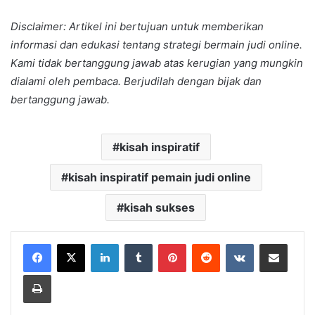
Disclaimer: Artikel ini bertujuan untuk memberikan
informasi dan edukasi tentang strategi bermain judi online.
Kami tidak bertanggung jawab atas kerugian yang mungkin
dialami oleh pembaca. Berjudilah dengan bijak dan
bertanggung jawab.
kisah inspiratif
kisah inspiratif pemain judi online
kisah sukses
LinkedIn
Tumblr
Pinterest
Reddit
VKontakte
Share via Email
Print