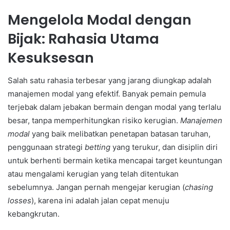
Mengelola Modal dengan
Bijak: Rahasia Utama
Kesuksesan
Salah satu rahasia terbesar yang jarang diungkap adalah
manajemen modal yang efektif. Banyak pemain pemula
terjebak dalam jebakan bermain dengan modal yang terlalu
besar, tanpa memperhitungkan risiko kerugian.
Manajemen
modal
yang baik melibatkan penetapan batasan taruhan,
penggunaan strategi
betting
yang terukur, dan disiplin diri
untuk berhenti bermain ketika mencapai target keuntungan
atau mengalami kerugian yang telah ditentukan
sebelumnya. Jangan pernah mengejar kerugian (
chasing
losses
), karena ini adalah jalan cepat menuju
kebangkrutan.