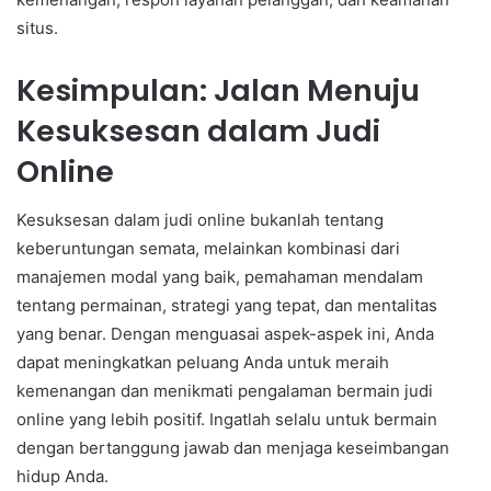
situs.
Kesimpulan: Jalan Menuju
Kesuksesan dalam Judi
Online
Kesuksesan dalam judi online bukanlah tentang
keberuntungan semata, melainkan kombinasi dari
manajemen modal yang baik, pemahaman mendalam
tentang permainan, strategi yang tepat, dan mentalitas
yang benar. Dengan menguasai aspek-aspek ini, Anda
dapat meningkatkan peluang Anda untuk meraih
kemenangan dan menikmati pengalaman bermain judi
online yang lebih positif. Ingatlah selalu untuk bermain
dengan bertanggung jawab dan menjaga keseimbangan
hidup Anda.