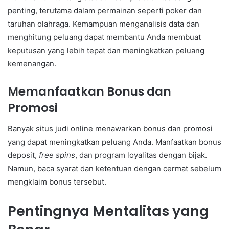
penting, terutama dalam permainan seperti poker dan
taruhan olahraga. Kemampuan menganalisis data dan
menghitung peluang dapat membantu Anda membuat
keputusan yang lebih tepat dan meningkatkan peluang
kemenangan.
Memanfaatkan Bonus dan
Promosi
Banyak situs judi online menawarkan bonus dan promosi
yang dapat meningkatkan peluang Anda. Manfaatkan bonus
deposit,
free spins
, dan program loyalitas dengan bijak.
Namun, baca syarat dan ketentuan dengan cermat sebelum
mengklaim bonus tersebut.
Pentingnya Mentalitas yang