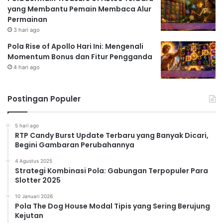
yang Membantu Pemain Membaca Alur
Permainan
3 hari ago
Pola Rise of Apollo Hari Ini: Mengenali
Momentum Bonus dan Fitur Pengganda
4 hari ago
Postingan Populer
5 hari ago
RTP Candy Burst Update Terbaru yang Banyak Dicari,
Begini Gambaran Perubahannya
4 Agustus 2025
Strategi Kombinasi Pola: Gabungan Terpopuler Para
Slotter 2025
10 Januari 2026
Pola The Dog House Modal Tipis yang Sering Berujung
Kejutan