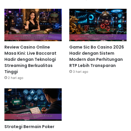
Review Casino Online
Game Sic Bo Casino 2026
Masa Kini: Live Baccarat
Hadir dengan Sistem
Hadir dengan Teknologi
Modern dan Perhitungan
Streaming Berkualitas
RTP Lebih Transparan
Tinggi
3 hari ago
2 hari ago
Strategi Bermain Poker