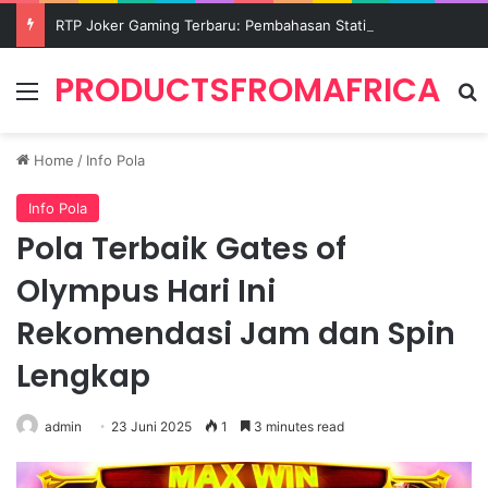
RTP Joker Gaming Terbaru: Pembahasan Statistik Slot Modern untuk Memahami Gameplay Lebih Baik
PRODUCTSFROMAFRICA
Menu
S
Home
/
Info Pola
Info Pola
Pola Terbaik Gates of
Olympus Hari Ini
Rekomendasi Jam dan Spin
Lengkap
admin
23 Juni 2025
1
3 minutes read