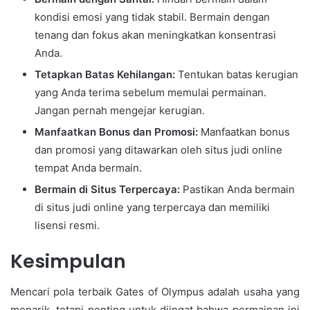
kondisi emosi yang tidak stabil. Bermain dengan
tenang dan fokus akan meningkatkan konsentrasi
Anda.
Tetapkan Batas Kehilangan:
Tentukan batas kerugian
yang Anda terima sebelum memulai permainan.
Jangan pernah mengejar kerugian.
Manfaatkan Bonus dan Promosi:
Manfaatkan bonus
dan promosi yang ditawarkan oleh situs judi online
tempat Anda bermain.
Bermain di Situs Terpercaya:
Pastikan Anda bermain
di situs judi online yang terpercaya dan memiliki
lisensi resmi.
Kesimpulan
Mencari pola terbaik Gates of Olympus adalah usaha yang
menarik, tetapi penting untuk diingat bahwa permainan ini