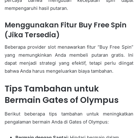
percaya bahwa mengubah kecepatan spin dapat
mempengaruhi hasil putaran.
Menggunakan Fitur Buy Free Spin
(Jika Tersedia)
Beberapa provider slot menawarkan fitur “Buy Free Spin”
yang memungkinkan Anda membeli putaran gratis. Ini
dapat menjadi strategi yang efektif, tetapi perlu diingat
bahwa Anda harus mengeluarkan biaya tambahan.
Tips Tambahan untuk
Bermain Gates of Olympus
Berikut beberapa tips tambahan untuk meningkatkan
pengalaman bermain Anda di Gates of Olympus:
Bermain dengan Santai:
Hindari bermain dalam