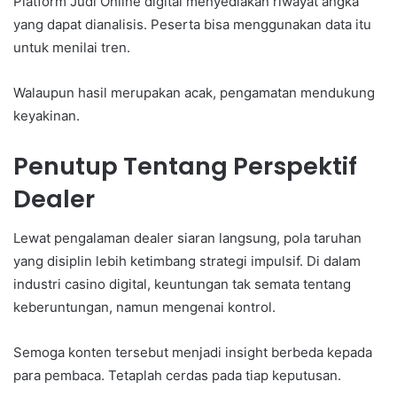
Platform Judi Online digital menyediakan riwayat angka
yang dapat dianalisis. Peserta bisa menggunakan data itu
untuk menilai tren.
Walaupun hasil merupakan acak, pengamatan mendukung
keyakinan.
Penutup Tentang Perspektif
Dealer
Lewat pengalaman dealer siaran langsung, pola taruhan
yang disiplin lebih ketimbang strategi impulsif. Di dalam
industri casino digital, keuntungan tak semata tentang
keberuntungan, namun mengenai kontrol.
Semoga konten tersebut menjadi insight berbeda kepada
para pembaca. Tetaplah cerdas pada tiap keputusan.