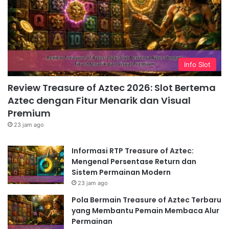
Info Slot
Review Treasure of Aztec 2026: Slot Bertema
Aztec dengan Fitur Menarik dan Visual
Premium
23 jam ago
Informasi RTP Treasure of Aztec:
Mengenal Persentase Return dan
Sistem Permainan Modern
23 jam ago
Pola Bermain Treasure of Aztec Terbaru
yang Membantu Pemain Membaca Alur
Permainan