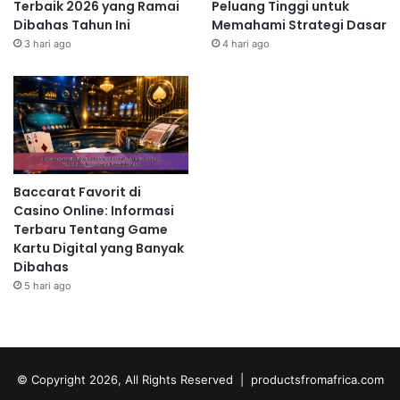
Terbaik 2026 yang Ramai
Peluang Tinggi untuk
Dibahas Tahun Ini
Memahami Strategi Dasar
3 hari ago
4 hari ago
Baccarat Favorit di
Casino Online: Informasi
Terbaru Tentang Game
Kartu Digital yang Banyak
Dibahas
5 hari ago
© Copyright 2026, All Rights Reserved | productsfromafrica.com