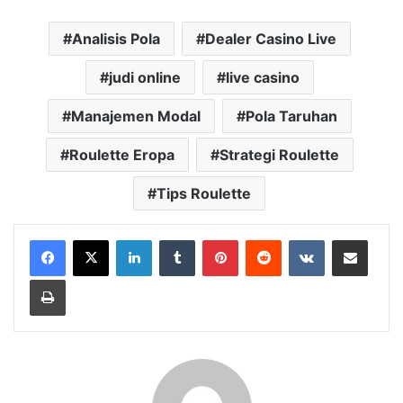
Analisis Pola
Dealer Casino Live
judi online
live casino
Manajemen Modal
Pola Taruhan
Roulette Eropa
Strategi Roulette
Tips Roulette
LinkedIn
Tumblr
Pinterest
Reddit
VKontakte
Share via Email
Print