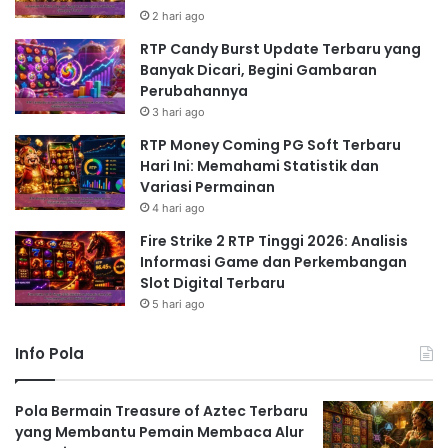
2 hari ago
RTP Candy Burst Update Terbaru yang
Banyak Dicari, Begini Gambaran
Perubahannya
3 hari ago
RTP Money Coming PG Soft Terbaru
Hari Ini: Memahami Statistik dan
Variasi Permainan
4 hari ago
Fire Strike 2 RTP Tinggi 2026: Analisis
Informasi Game dan Perkembangan
Slot Digital Terbaru
5 hari ago
Info Pola
Pola Bermain Treasure of Aztec Terbaru
yang Membantu Pemain Membaca Alur