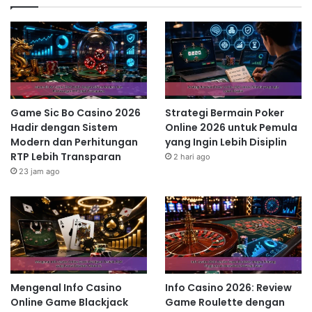
Game Sic Bo Casino 2026
Strategi Bermain Poker
Hadir dengan Sistem
Online 2026 untuk Pemula
Modern dan Perhitungan
yang Ingin Lebih Disiplin
RTP Lebih Transparan
2 hari ago
23 jam ago
Mengenal Info Casino
Info Casino 2026: Review
Online Game Blackjack
Game Roulette dengan