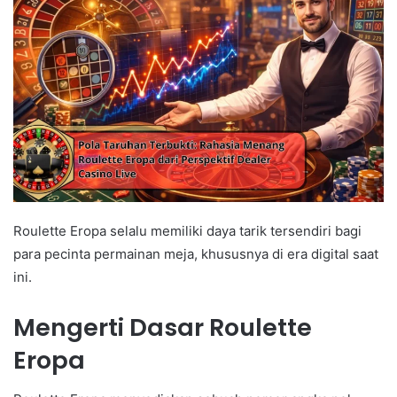
Roulette Eropa selalu memiliki daya tarik tersendiri bagi
para pecinta permainan meja, khususnya di era digital saat
ini.
Mengerti Dasar Roulette
Eropa