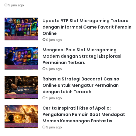
9 jam ago
Update RTP Slot Microgaming Terbaru
dengan Informasi Game Favorit Pemain
Online
9 jam ago
Mengenal Pola Slot Microgaming
Modern dengan Strategi Eksplorasi
Permainan Terbaru
9 jam ago
Rahasia Strategi Baccarat Casino
Online untuk Mengatur Permainan
dengan Lebih Terarah
9 jam ago
Cerita Inspiratif Rise of Apollo:
Pengalaman Pemain Saat Mendapat
Momen Kemenangan Fantastis
9 jam ago