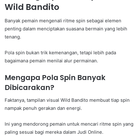
Wild Bandito
Banyak pemain mengenali ritme spin sebagai elemen
penting dalam menciptakan suasana bermain yang lebih
tenang.
Pola spin bukan trik kemenangan, tetapi lebih pada
bagaimana pemain menilai alur permainan.
Mengapa Pola Spin Banyak
Dibicarakan?
Faktanya, tampilan visual Wild Bandito membuat tiap spin
nampak penuh gerakan dan energi.
Ini yang mendorong pemain untuk mencari ritme spin yang
paling sesuai bagi mereka dalam Judi Online.