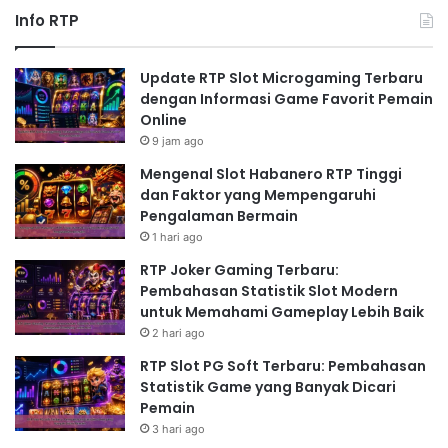
Info RTP
Update RTP Slot Microgaming Terbaru
dengan Informasi Game Favorit Pemain
Online
9 jam ago
Mengenal Slot Habanero RTP Tinggi
dan Faktor yang Mempengaruhi
Pengalaman Bermain
1 hari ago
RTP Joker Gaming Terbaru:
Pembahasan Statistik Slot Modern
untuk Memahami Gameplay Lebih Baik
2 hari ago
RTP Slot PG Soft Terbaru: Pembahasan
Statistik Game yang Banyak Dicari
Pemain
3 hari ago