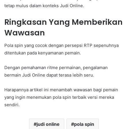
tetap mulus dalam konteks Judi Online.
Ringkasan Yang Memberikan
Wawasan
Pola spin yang cocok dengan persepsi RTP sepenuhnya
ditentukan pada kenyamanan pemain.
Dengan pemahaman ritme permainan, pengalaman
bermain Judi Online dapat terasa lebih seru.
Harapannya artikel ini menambah wawasan bagi pemain
yang ingin menemukan pola spin terbaik versi mereka
sendiri.
judi online
pola spin