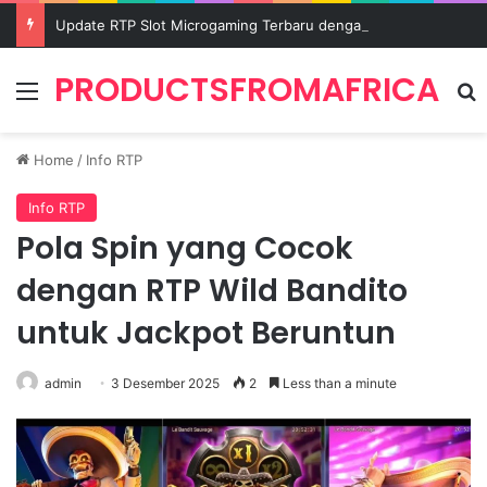
Update RTP Slot Microgaming Terbaru dengan Informasi Game Favorit Pemain Online
PRODUCTSFROMAFRICA
Menu
S
Home
/
Info RTP
Info RTP
Pola Spin yang Cocok
dengan RTP Wild Bandito
untuk Jackpot Beruntun
admin
3 Desember 2025
2
Less than a minute