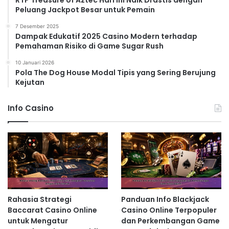
Peluang Jackpot Besar untuk Pemain
7 Desember 2025
Dampak Edukatif 2025 Casino Modern terhadap
Pemahaman Risiko di Game Sugar Rush
10 Januari 2026
Pola The Dog House Modal Tipis yang Sering Berujung
Kejutan
Info Casino
Rahasia Strategi
Panduan Info Blackjack
Baccarat Casino Online
Casino Online Terpopuler
untuk Mengatur
dan Perkembangan Game