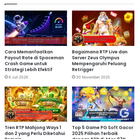
Cara Memanfaatkan
Bagaimana RTP Live dan
Payout Rate di Spaceman
Server Zeus Olympus
Crash Game untuk
Mempengaruhi Peluang
Strategi Lebih Efektif
Retrigger
6 Juli 2026
30 November 2025
Tren RTP Mahjong Ways 1
Top 5 Game PG Soft Gacor
dan 2 yang Perlu Diketahui
2025 Pilihan Terbaik