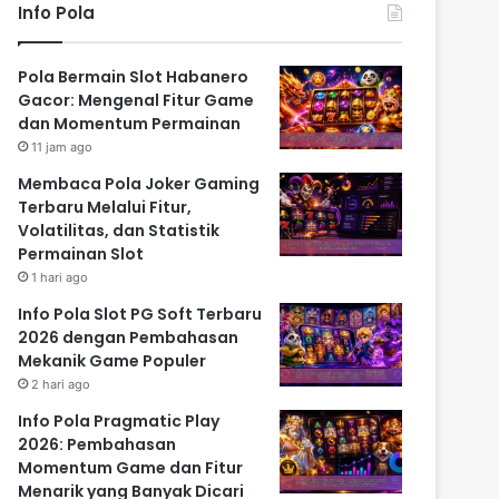
Info Pola
Pola Bermain Slot Habanero
Gacor: Mengenal Fitur Game
dan Momentum Permainan
11 jam ago
Membaca Pola Joker Gaming
Terbaru Melalui Fitur,
Volatilitas, dan Statistik
Permainan Slot
1 hari ago
Info Pola Slot PG Soft Terbaru
2026 dengan Pembahasan
Mekanik Game Populer
2 hari ago
Info Pola Pragmatic Play
2026: Pembahasan
Momentum Game dan Fitur
Menarik yang Banyak Dicari