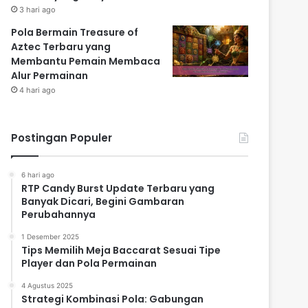
3 hari ago
Pola Bermain Treasure of
Aztec Terbaru yang
Membantu Pemain Membaca
Alur Permainan
4 hari ago
Postingan Populer
6 hari ago
RTP Candy Burst Update Terbaru yang
Banyak Dicari, Begini Gambaran
Perubahannya
1 Desember 2025
Tips Memilih Meja Baccarat Sesuai Tipe
Player dan Pola Permainan
4 Agustus 2025
Strategi Kombinasi Pola: Gabungan