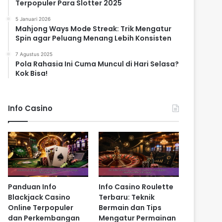
Terpopuler Para Slotter 2025
5 Januari 2026
Mahjong Ways Mode Streak: Trik Mengatur
Spin agar Peluang Menang Lebih Konsisten
7 Agustus 2025
Pola Rahasia Ini Cuma Muncul di Hari Selasa?
Kok Bisa!
Info Casino
Panduan Info
Info Casino Roulette
Blackjack Casino
Terbaru: Teknik
Online Terpopuler
Bermain dan Tips
dan Perkembangan
Mengatur Permainan