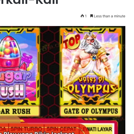
1
Less than a minute