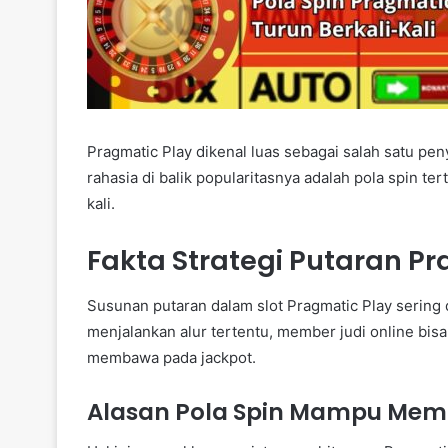
Pragmatic Play dikenal luas sebagai salah satu peny
rahasia di balik popularitasnya adalah pola spin te
kali.
Fakta Strategi Putaran Pr
Susunan putaran dalam slot Pragmatic Play sering
menjalankan alur tertentu, member judi online bis
membawa pada jackpot.
Alasan Pola Spin Mampu Mem