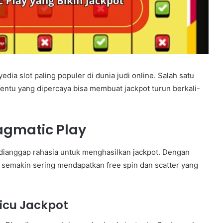
edia slot paling populer di dunia judi online. Salah satu
rtentu yang dipercaya bisa membuat jackpot turun berkali-
agmatic Play
 dianggap rahasia untuk menghasilkan jackpot. Dengan
a semakin sering mendapatkan free spin dan scatter yang
icu Jackpot