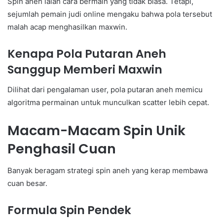
Spin aneh ialah cara bermain yang tidak biasa. Tetapi,
sejumlah pemain judi online mengaku bahwa pola tersebut
malah acap menghasilkan maxwin.
Kenapa Pola Putaran Aneh
Sanggup Memberi Maxwin
Dilihat dari pengalaman user, pola putaran aneh memicu
algoritma permainan untuk munculkan scatter lebih cepat.
Macam-Macam Spin Unik
Penghasil Cuan
Banyak beragam strategi spin aneh yang kerap membawa
cuan besar.
Formula Spin Pendek