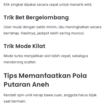
Klik singkat dipakai secara cepat untuk menarik wild.
Trik Bet Bergelombang
User mulai dengan saldo minim, lalu meningkatkan secara
bertahap. Hasilnya, jackpot lebih sering muncul.
Trik Mode Kilat
Mode turbo menjadikan slot lebih cepat, sekaligus
mendorong scatter.
Tips Memanfaatkan Pola
Putaran Aneh
Kendati spin unik kerap bawa cuan, anggota harus bijak
saat bermain.