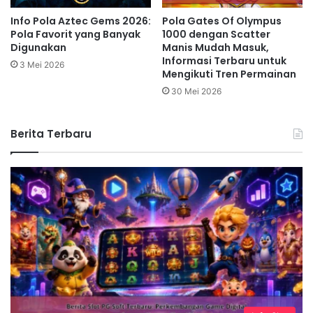
Info Pola Aztec Gems 2026:
Pola Gates Of Olympus
Pola Favorit yang Banyak
1000 dengan Scatter
Digunakan
Manis Mudah Masuk,
Informasi Terbaru untuk
3 Mei 2026
Mengikuti Tren Permainan
30 Mei 2026
Berita Terbaru