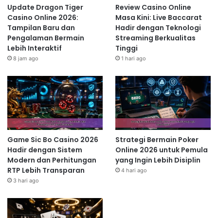
Update Dragon Tiger
Review Casino Online
Casino Online 2026:
Masa Kini: Live Baccarat
Tampilan Baru dan
Hadir dengan Teknologi
Pengalaman Bermain
Streaming Berkualitas
Lebih Interaktif
Tinggi
8 jam ago
1 hari ago
Game Sic Bo Casino 2026
Strategi Bermain Poker
Hadir dengan Sistem
Online 2026 untuk Pemula
Modern dan Perhitungan
yang Ingin Lebih Disiplin
RTP Lebih Transparan
4 hari ago
3 hari ago