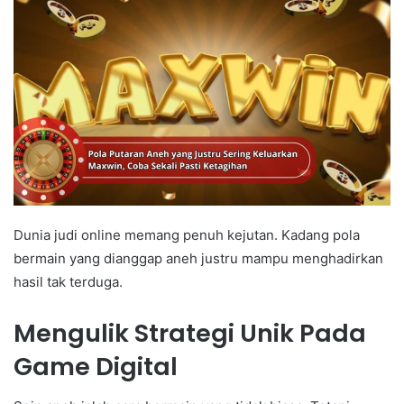
Dunia judi online memang penuh kejutan. Kadang pola
bermain yang dianggap aneh justru mampu menghadirkan
hasil tak terduga.
Mengulik Strategi Unik Pada
Game Digital