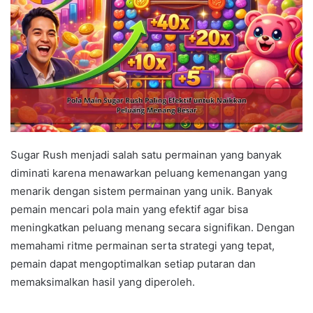
Sugar Rush menjadi salah satu permainan yang banyak
diminati karena menawarkan peluang kemenangan yang
menarik dengan sistem permainan yang unik. Banyak
pemain mencari pola main yang efektif agar bisa
meningkatkan peluang menang secara signifikan. Dengan
memahami ritme permainan serta strategi yang tepat,
pemain dapat mengoptimalkan setiap putaran dan
memaksimalkan hasil yang diperoleh.