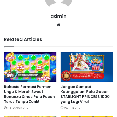
admin
We
bsi
te
Related Articles
Rahasia Formasi Permen
Jangan Sampai
Ungu & Merah Sweet
Ketinggalan! Pola Gacor
Bonanza Xmas Pola Pecah
STARLIGHT PRINCESS 1000
Terus Tanpa Zonk!
yang Lagi Viral
3 Oktober 2025
24 Juli 2025