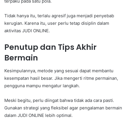
terpaku pada satu pola.
Tidak hanya itu, terlalu agresif juga menjadi penyebab
kerugian. Karena itu, user perlu tetap disiplin dalam
aktivitas JUDI ONLINE.
Penutup dan Tips Akhir
Bermain
Kesimpulannya, metode yang sesuai dapat membantu
kesempatan hasil besar. Jika mengerti ritme permainan,
pengguna mampu mengatur langkah.
Meski begitu, perlu diingat bahwa tidak ada cara pasti.
Gunakan strategi yang fleksibel agar pengalaman bermain
dalam JUDI ONLINE lebih optimal.