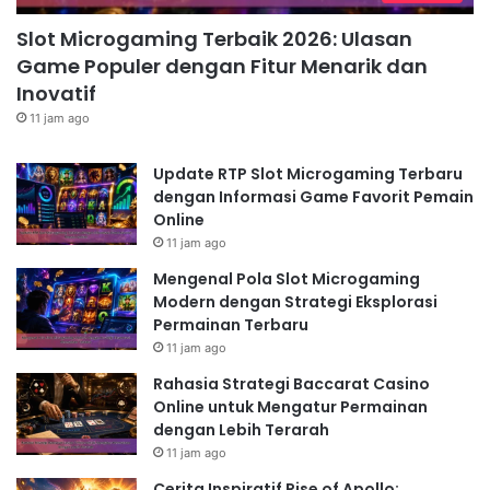
Slot Microgaming Terbaik 2026: Ulasan
Game Populer dengan Fitur Menarik dan
Inovatif
11 jam ago
Update RTP Slot Microgaming Terbaru
dengan Informasi Game Favorit Pemain
Online
11 jam ago
Mengenal Pola Slot Microgaming
Modern dengan Strategi Eksplorasi
Permainan Terbaru
11 jam ago
Rahasia Strategi Baccarat Casino
Online untuk Mengatur Permainan
dengan Lebih Terarah
11 jam ago
Cerita Inspiratif Rise of Apollo: