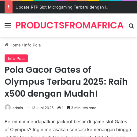
Update RTP Slot Microgaming Terbaru dengan Informasi Game Favorit Pemain Online
PRODUCTSFROMAFRICA
Menu
S
Home
/
Info Pola
Info Pola
Pola Gacor Gates of
Olympus Terbaru 2025: Raih
x500 dengan Mudah!
admin
13 Juni 2025
1
3 minutes read
Bermimpi mendapatkan jackpot besar di game slot Gates
of Olympus? Ingin merasakan sensasi kemenangan hingga