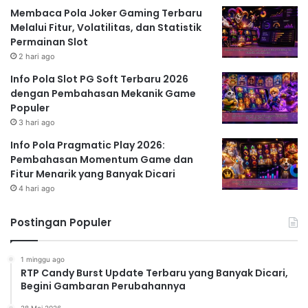
Membaca Pola Joker Gaming Terbaru
Melalui Fitur, Volatilitas, dan Statistik
Permainan Slot
2 hari ago
Info Pola Slot PG Soft Terbaru 2026
dengan Pembahasan Mekanik Game
Populer
3 hari ago
Info Pola Pragmatic Play 2026:
Pembahasan Momentum Game dan
Fitur Menarik yang Banyak Dicari
4 hari ago
Postingan Populer
1 minggu ago
RTP Candy Burst Update Terbaru yang Banyak Dicari,
Begini Gambaran Perubahannya
28 Mei 2026