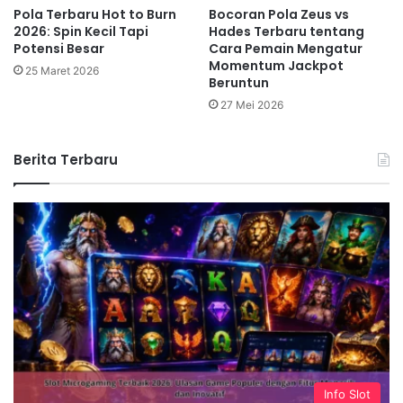
Pola Terbaru Hot to Burn
Bocoran Pola Zeus vs
2026: Spin Kecil Tapi
Hades Terbaru tentang
Potensi Besar
Cara Pemain Mengatur
Momentum Jackpot
25 Maret 2026
Beruntun
27 Mei 2026
Berita Terbaru
Info Slot