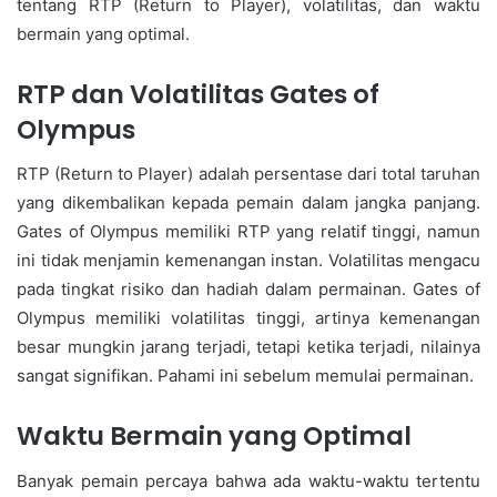
tentang RTP (Return to Player), volatilitas, dan waktu
bermain yang optimal.
RTP dan Volatilitas Gates of
Olympus
RTP (Return to Player) adalah persentase dari total taruhan
yang dikembalikan kepada pemain dalam jangka panjang.
Gates of Olympus memiliki RTP yang relatif tinggi, namun
ini tidak menjamin kemenangan instan. Volatilitas mengacu
pada tingkat risiko dan hadiah dalam permainan. Gates of
Olympus memiliki volatilitas tinggi, artinya kemenangan
besar mungkin jarang terjadi, tetapi ketika terjadi, nilainya
sangat signifikan. Pahami ini sebelum memulai permainan.
Waktu Bermain yang Optimal
Banyak pemain percaya bahwa ada waktu-waktu tertentu