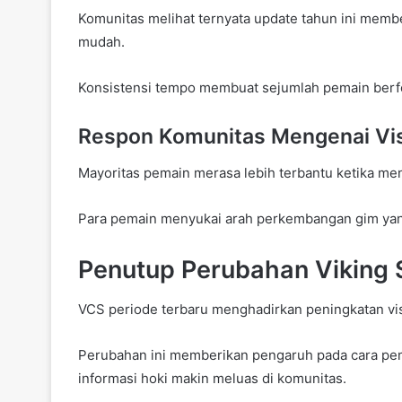
Komunitas melihat ternyata update tahun ini memb
mudah.
Konsistensi tempo membuat sejumlah pemain berf
Respon Komunitas Mengenai Vis
Mayoritas pemain merasa lebih terbantu ketika men
Para pemain menyukai arah perkembangan gim yang 
Penutup Perubahan Viking
VCS periode terbaru menghadirkan peningkatan visu
Perubahan ini memberikan pengaruh pada cara pema
informasi hoki makin meluas di komunitas.