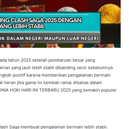
pada tahun 2025 setelah pembaruan besar yang
inan yang jauh lebih stabil dibanding versi sebelumnya.
ngkah positif karena memberikan pengalaman bermain
ak heran jika game ini kembali ramai dibahas dalam
UNIA HOKI HARI INI TERBARU 2025 yang semakin populer
Clash Saga membuat pengalaman bermain lebih stabil.