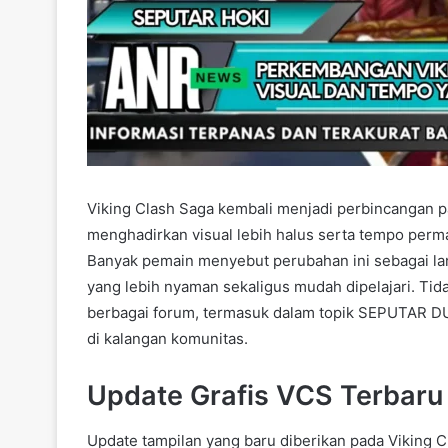
Viking Clash Saga kembali menjadi perbincangan 
menghadirkan visual lebih halus serta tempo perma
Banyak pemain menyebut perubahan ini sebagai la
yang lebih nyaman sekaligus mudah dipelajari. Tid
berbagai forum, termasuk dalam topik SEPUTAR D
di kalangan komunitas.
Update Grafis VCS Terbaru
Update tampilan yang baru diberikan pada Viking 