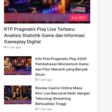
Info RTP
RTP Pragmatic Play Live Terbaru:
Analisis Statistik Game dan Informasi
Gameplay Digital
11 jam ago
Info Pola Pragmatic Play 2026:
Pembahasan Momentum Game
dan Fitur Menarik yang Banyak
Dicari
11 jam ago
Review Casino Online Masa
Kini: Live Baccarat Hadir dengan
Teknologi Streaming
Berkualitas Tinggi
11 jam ago