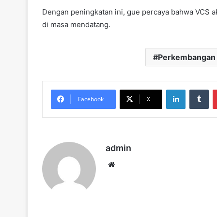
Dengan peningkatan ini, gue percaya bahwa VCS a
di masa mendatang.
Perkembangan 
LinkedIn
Tumblr
Facebook
X
admin
We
bsi
te