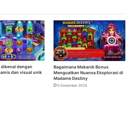
 dikenal dengan
Bagaimana Mekanik Bonus
amis dan visual unik
Menguatkan Nuansa Eksplorasi di
Madame Destiny
5 Desember 2025