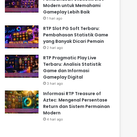
Modern untuk Memahami
Gameplay Lebih Baik
1 hari ago
RTP Slot PG Soft Terbaru:
Pembahasan Statistik Game
yang Banyak Dicari Pemain
2 hari ago
RTP Pragmatic Play Live
Terbaru: Analisis Statistik
Game dan Informasi
Gameplay Digital
3 hari ago
Informasi RTP Treasure of
Aztec: Mengenal Persentase
Return dan Sistem Permainan
Modern
4 hari ago