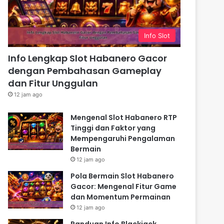
Info Slot
Info Lengkap Slot Habanero Gacor
dengan Pembahasan Gameplay
dan Fitur Unggulan
12 jam ago
Mengenal Slot Habanero RTP
Tinggi dan Faktor yang
Mempengaruhi Pengalaman
Bermain
12 jam ago
Pola Bermain Slot Habanero
Gacor: Mengenal Fitur Game
dan Momentum Permainan
12 jam ago
Panduan Info Blackjack