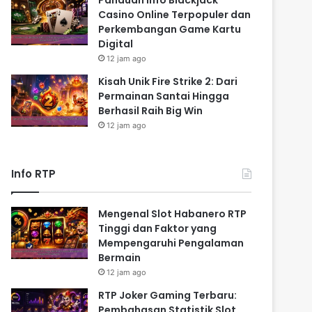
Casino Online Terpopuler dan
Perkembangan Game Kartu
Digital
12 jam ago
Kisah Unik Fire Strike 2: Dari
Permainan Santai Hingga
Berhasil Raih Big Win
12 jam ago
Info RTP
Mengenal Slot Habanero RTP
Tinggi dan Faktor yang
Mempengaruhi Pengalaman
Bermain
12 jam ago
RTP Joker Gaming Terbaru:
Pembahasan Statistik Slot