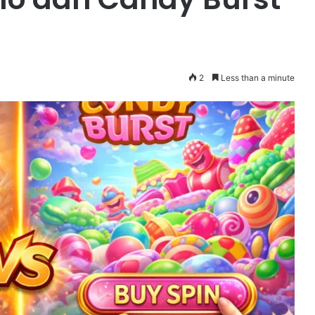
2
Less than a minute