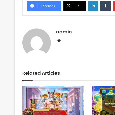
LinkedIn
Tumblr
Facebook
X
admin
We
bsi
te
Related Articles