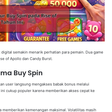
 digital semakin menarik perhatian para pemain. Dua game
ise of Apollo dan Candy Burst.
ma Buy Spin
kan user langsung mengakses babak bonus melalui
 ini cukup populer karena memberikan akses cepat ke
ta memberikan kemenangan maksimal. Volatilitas masih