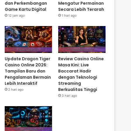
dan Perkembangan
Mengatur Permainan
Game Kartu Digital
Secara Lebih Terarah
12 jam ago
1 hari ago
Update Dragon Tiger
Review Casino Online
Casino Online 2026:
Masa Kini: Live
Tampilan Baru dan
Baccarat Hadir
Pengalaman Bermain
dengan Teknologi
Lebih Interaktif
Streaming
Berkualitas Tinggi
2 hari ago
3 hari ago