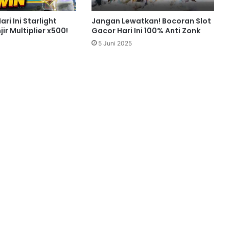
ri Ini Starlight
Jangan Lewatkan! Bocoran Slot
ir Multiplier x500!
Gacor Hari Ini 100% Anti Zonk
5 Juni 2025