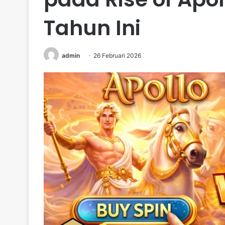
Tahun Ini
admin
26 Februari 2026