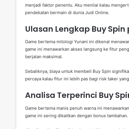
menjadi faktor penentu. Aku menilai kalau menger
pendekatan bermain di dunia Judi Online.
Ulasan Lengkap Buy Spin p
Game bertema mitologi Yunani ini dikenal menawark
game ini menawarkan akses langsung ke fitur pengga
berjalan maksimal.
Sebaliknya, biaya untuk membeli Buy Spin signifikan
percaya kalau fitur ini lebih pas bagi risk taker y
Analisa Terperinci Buy Spi
Game bertema manis penuh warna ini menawarkan k
game ini sering dikaitkan dengan bonus tambahan. 