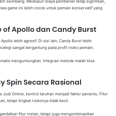
 lebih seimbang. Meskipun biaya pembelian tetap signifikan,
hwa game ini lebih cocok untuk pemain konservatif yang
 of Apollo dan Candy Burst
Apollo lebih agresif. Di sisi lain, Candy Burst lebih
trategi sangat bergantung pada profil risiko pemain.
tomatis menguntungkan. Integrasi metode malah bisa
 Spin Secara Rasional
 Judi Online, kontrol taruhan menjadi faktor penentu. Fitur
 tetapi tingkat risikonya tidak kecil.
ndalkan fitur instan, tetapi juga mengombinasikan