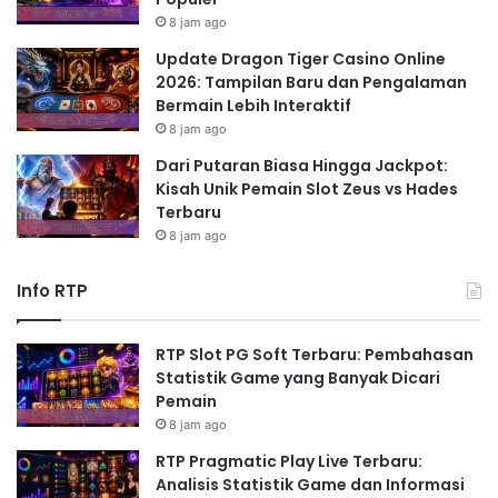
8 jam ago
Update Dragon Tiger Casino Online
2026: Tampilan Baru dan Pengalaman
Bermain Lebih Interaktif
8 jam ago
Dari Putaran Biasa Hingga Jackpot:
Kisah Unik Pemain Slot Zeus vs Hades
Terbaru
8 jam ago
Info RTP
RTP Slot PG Soft Terbaru: Pembahasan
Statistik Game yang Banyak Dicari
Pemain
8 jam ago
RTP Pragmatic Play Live Terbaru:
Analisis Statistik Game dan Informasi