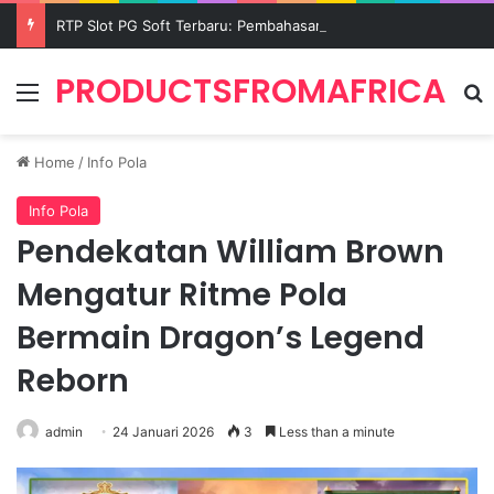
RTP Slot PG Soft Terbaru: Pembahasan Statistik Game yang Banyak Dicari Pemain
PRODUCTSFROMAFRICA
Menu
S
Home
/
Info Pola
Info Pola
Pendekatan William Brown
Mengatur Ritme Pola
Bermain Dragon’s Legend
Reborn
admin
24 Januari 2026
3
Less than a minute