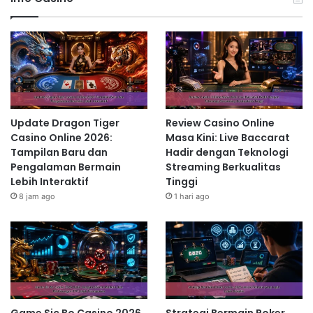
Update Dragon Tiger
Review Casino Online
Casino Online 2026:
Masa Kini: Live Baccarat
Tampilan Baru dan
Hadir dengan Teknologi
Pengalaman Bermain
Streaming Berkualitas
Lebih Interaktif
Tinggi
8 jam ago
1 hari ago
Game Sic Bo Casino 2026
Strategi Bermain Poker