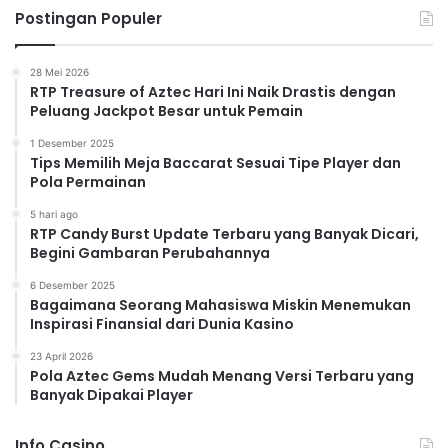
Postingan Populer
28 Mei 2026
RTP Treasure of Aztec Hari Ini Naik Drastis dengan
Peluang Jackpot Besar untuk Pemain
1 Desember 2025
Tips Memilih Meja Baccarat Sesuai Tipe Player dan
Pola Permainan
5 hari ago
RTP Candy Burst Update Terbaru yang Banyak Dicari,
Begini Gambaran Perubahannya
6 Desember 2025
Bagaimana Seorang Mahasiswa Miskin Menemukan
Inspirasi Finansial dari Dunia Kasino
23 April 2026
Pola Aztec Gems Mudah Menang Versi Terbaru yang
Banyak Dipakai Player
Info Casino