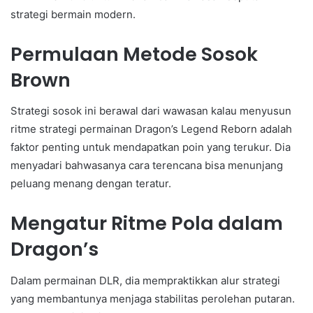
strategi bermain modern.
Permulaan Metode Sosok
Brown
Strategi sosok ini berawal dari wawasan kalau menyusun
ritme strategi permainan Dragon’s Legend Reborn adalah
faktor penting untuk mendapatkan poin yang terukur. Dia
menyadari bahwasanya cara terencana bisa menunjang
peluang menang dengan teratur.
Mengatur Ritme Pola dalam
Dragon’s
Dalam permainan DLR, dia mempraktikkan alur strategi
yang membantunya menjaga stabilitas perolehan putaran.