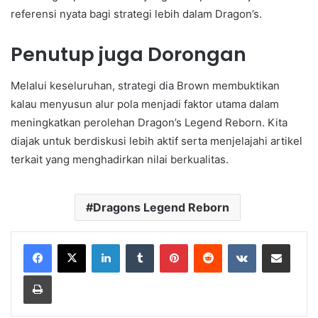
referensi nyata bagi strategi lebih dalam Dragon’s.
Penutup juga Dorongan
Melalui keseluruhan, strategi dia Brown membuktikan
kalau menyusun alur pola menjadi faktor utama dalam
meningkatkan perolehan Dragon’s Legend Reborn. Kita
diajak untuk berdiskusi lebih aktif serta menjelajahi artikel
terkait yang menghadirkan nilai berkualitas.
Dragons Legend Reborn
LinkedIn
Tumblr
Pinterest
Reddit
VKontakte
Share via Email
Print