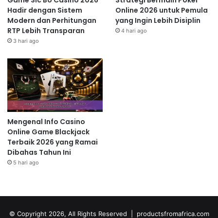
Hadir dengan Sistem
Online 2026 untuk Pemula
Modern dan Perhitungan
yang Ingin Lebih Disiplin
RTP Lebih Transparan
4 hari ago
3 hari ago
Mengenal Info Casino
Online Game Blackjack
Terbaik 2026 yang Ramai
Dibahas Tahun Ini
5 hari ago
© Copyright 2026, All Rights Reserved | productsfromafrica.com