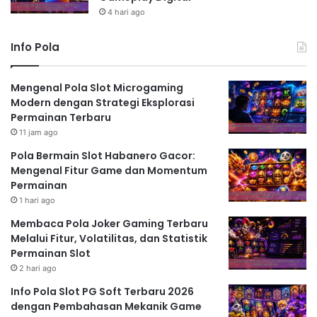
4 hari ago
Info Pola
Mengenal Pola Slot Microgaming
Modern dengan Strategi Eksplorasi
Permainan Terbaru
11 jam ago
Pola Bermain Slot Habanero Gacor:
Mengenal Fitur Game dan Momentum
Permainan
1 hari ago
Membaca Pola Joker Gaming Terbaru
Melalui Fitur, Volatilitas, dan Statistik
Permainan Slot
2 hari ago
Info Pola Slot PG Soft Terbaru 2026
dengan Pembahasan Mekanik Game