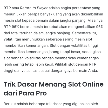
RTP
atau
Return to Player
adalah angka persentase yang
menunjukkan berapa banyak uang yang akan dikembalikan
mesin slot kepada pemain dalam jangka panjang. Misalnya,
RTP 96% berarti mesin tersebut akan mengembalikan 96%
dari total taruhan dalam jangka panjang. Sementara itu,
volatilitas
menunjukkan seberapa sering mesin slot
memberikan kemenangan. Slot dengan volatilitas tinggi
memberikan kemenangan jarang tetapi besar, sedangkan
slot dengan volatilitas rendah memberikan kemenangan
lebih sering tetapi lebih kecil. Pilihlah slot dengan RTP
tinggi dan volatilitas sesuai dengan gaya bermain Anda.
Trik Dasar Menang Slot Online
dari Para Pro
Berikut adalah beberapa trik dasar yang digunakan oleh