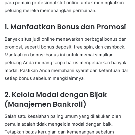
para pemain profesional slot online untuk meningkatkan
peluang mereka memenangkan permainan:
1. Manfaatkan Bonus dan Promosi
Banyak situs judi online menawarkan berbagai bonus dan
promosi, seperti bonus deposit, free spin, dan cashback.
Manfaatkan bonus-bonus ini untuk memaksimalkan
peluang Anda menang tanpa harus mengeluarkan banyak
modal. Pastikan Anda memahami syarat dan ketentuan dari
setiap bonus sebelum mengklaimnya.
2. Kelola Modal dengan Bijak
(Manajemen Bankroll)
Salah satu kesalahan paling umum yang dilakukan oleh
pemula adalah tidak mengelola modal dengan baik.
Tetapkan batas kerugian dan kemenangan sebelum