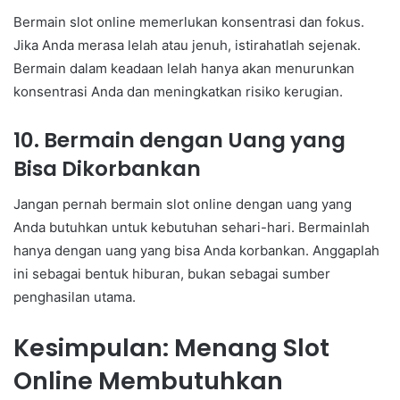
Bermain slot online memerlukan konsentrasi dan fokus.
Jika Anda merasa lelah atau jenuh, istirahatlah sejenak.
Bermain dalam keadaan lelah hanya akan menurunkan
konsentrasi Anda dan meningkatkan risiko kerugian.
10. Bermain dengan Uang yang
Bisa Dikorbankan
Jangan pernah bermain slot online dengan uang yang
Anda butuhkan untuk kebutuhan sehari-hari. Bermainlah
hanya dengan uang yang bisa Anda korbankan. Anggaplah
ini sebagai bentuk hiburan, bukan sebagai sumber
penghasilan utama.
Kesimpulan: Menang Slot
Online Membutuhkan