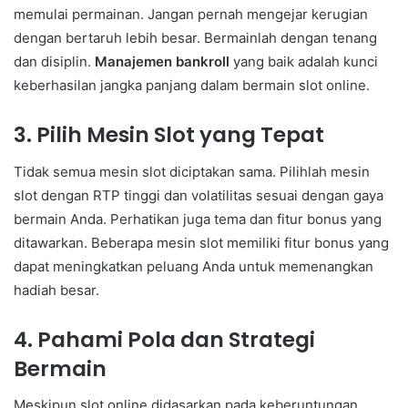
memulai permainan. Jangan pernah mengejar kerugian
dengan bertaruh lebih besar. Bermainlah dengan tenang
dan disiplin.
Manajemen bankroll
yang baik adalah kunci
keberhasilan jangka panjang dalam bermain slot online.
3. Pilih Mesin Slot yang Tepat
Tidak semua mesin slot diciptakan sama. Pilihlah mesin
slot dengan RTP tinggi dan volatilitas sesuai dengan gaya
bermain Anda. Perhatikan juga tema dan fitur bonus yang
ditawarkan. Beberapa mesin slot memiliki fitur bonus yang
dapat meningkatkan peluang Anda untuk memenangkan
hadiah besar.
4. Pahami Pola dan Strategi
Bermain
Meskipun slot online didasarkan pada keberuntungan,