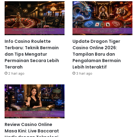
Info Casino Roulette
Update Dragon Tiger
Terbaru: Teknik Bermain
Casino Online 2026:
dan Tips Mengatur
Tampilan Baru dan
Permainan Secara Lebih
Pengalaman Bermain
Terarah
Lebih Interaktif
2 hari ago
3 hari ago
Review Casino Online
Masa Kini: Live Baccarat