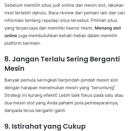
Sebelum memilih situs judi online dan mesin slot, lakukan
riset terlebih dahulu. Baca review dari pemain lain dan cari
informasi tentang reputasi situs tersebut. Pilihlah situs
yang terpercaya dan memiliki lisensi resmi.
Menang slot
online
juga membutuhkan kehati-hatian dalam memilih
platform bermain.
8. Jangan Terlalu Sering Berganti
Mesin
Banyak pemula seringkali berpindah-pindah mesin slot
dengan harapan menemukan mesin yang “beruntung”.
Strategi ini kurang efektif. Lebih baik fokus pada satu atau
dua mesin slot yang Anda pahami pola pembayarannya,
daripada terus berganti-ganti.
9. Istirahat yang Cukup