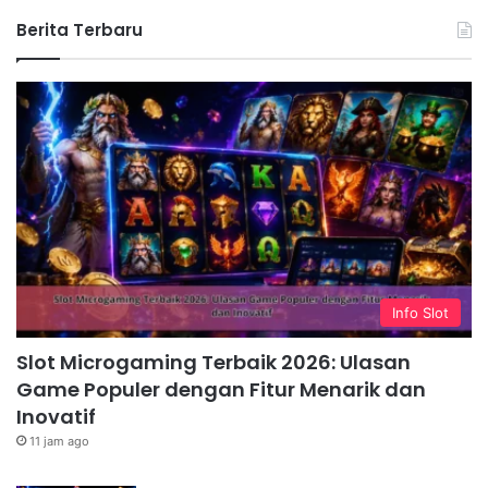
Berita Terbaru
Info Slot
Slot Microgaming Terbaik 2026: Ulasan
Game Populer dengan Fitur Menarik dan
Inovatif
11 jam ago