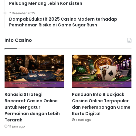
Peluang Menang Lebih Konsisten
7 Desember 2025
Dampak Edukatif 2025 Casino Modern terhadap
Pemahaman Risiko di Game Sugar Rush
Info Casino
Rahasia Strategi
Panduan Info Blackjack
Baccarat Casino Online
Casino Online Terpopuler
untuk Mengatur
dan Perkembangan Game
Permainan dengan Lebih
Kartu Digital
Terarah
1 hari ago
11 jam ago