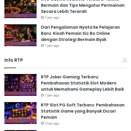
Bermain dan Tips Mengatur Permainan
Secara Lebih Terarah
7 jam ago
Dari Pengalaman Nyata ke Pelajaran
Baru: Kisah Pemain Sic Bo Online
dengan Strategi Bermain Bijak
7 jam ago
Info RTP
RTP Joker Gaming Terbaru:
Pembahasan Statistik Slot Modern
untuk Memahami Gameplay Lebih Baik
7 jam ago
RTP Slot PG Soft Terbaru: Pembahasan
Statistik Game yang Banyak Dicari
Pemain
1 hari ago