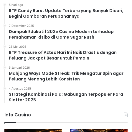
5 hari ago
RTP Candy Burst Update Terbaru yang Banyak Dicari,
Begini Gambaran Perubahannya
7 Desember 2025
Dampak Edukatif 2025 Casino Modern terhadap
Pemahaman Risiko di Game Sugar Rush
28 Mei 2026
RTP Treasure of Aztec Hari Ini Naik Drastis dengan
Peluang Jackpot Besar untuk Pemain
5 Januari 2026
Mahjong Ways Mode Streak: Trik Mengatur Spin agar
Peluang Menang Lebih Konsisten
4 Agustus 2025
Strategi Kombinasi Pola: Gabungan Terpopuler Para
Slotter 2025
Info Casino