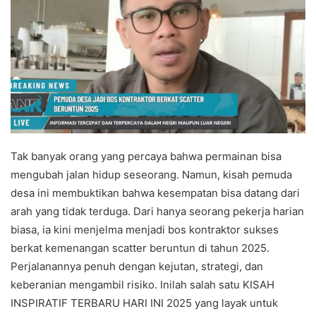
Tak banyak orang yang percaya bahwa permainan bisa
mengubah jalan hidup seseorang. Namun, kisah pemuda
desa ini membuktikan bahwa kesempatan bisa datang dari
arah yang tidak terduga. Dari hanya seorang pekerja harian
biasa, ia kini menjelma menjadi bos kontraktor sukses
berkat kemenangan scatter beruntun di tahun 2025.
Perjalanannya penuh dengan kejutan, strategi, dan
keberanian mengambil risiko. Inilah salah satu KISAH
INSPIRATIF TERBARU HARI INI 2025 yang layak untuk