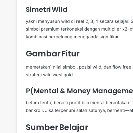
Simetri Wild
yakni menyusun wild di reel 2, 3, 4 secara sejaja
simbol premium terkoneksi dengan multiplier x2–x5. 
kombinasi berpeluang mengganda signifikan.
Gambar Fitur
memetakan] nilai simbol, posisi wild, dan flow fr
strategi wild west gold.
P(Mental & Money Managemen
belum tentu] berarti profit bila mental berantakan
bankroll. Jika terpenuhi salah satunya, berhenti—a
Sumber Belajar