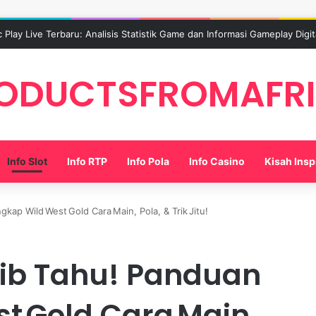
agmatic Play 2026: Pembahasan Momentum Game dan Fitur Menarik yang 
ODUCTSFROMAFR
Info Slot
Info RTP
Info Pola
Info Casino
Kisah Inspi
ap Wild West Gold Cara Main, Pola, & Trik Jitu!
ib Tahu! Panduan
t Gold Cara Main,