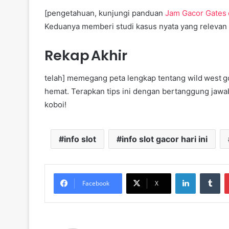
[pengetahuan, kunjungi panduan
Jam Gacor Gates 
Keduanya memberi studi kasus nyata yang relevan 
Rekap Akhir
telah] memegang peta lengkap tentang wild west gold
hemat. Terapkan tips ini dengan bertanggung jawab
koboi!
info slot
info slot gacor hari ini
LinkedIn
Tumblr
Facebook
X