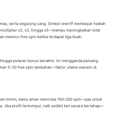
g emas, serta segulung uang. Simbol sheriff membayar hadiah
s multiplier x2, x3, hingga x5—mampu meningkatkan total
dan memicu free spin ketika terdapat tiga buah.
y hingga putaran bonus berakhir. Ini mengganda peluang
kan 5–20 free spin tambahan—faktor utama maxwin di
n bet minim, kamu aman mencoba 150–200 spin—pas untuk
 Jika profit terkumpul, naik sedikit bet secara bertahap—