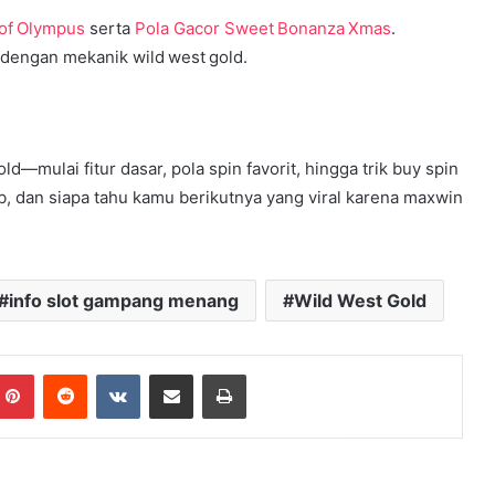
of Olympus
serta
Pola Gacor Sweet Bonanza Xmas
.
dengan mekanik wild west gold.
—mulai fitur dasar, pola spin favorit, hingga trik buy spin
, dan siapa tahu kamu berikutnya yang viral karena maxwin
info slot gampang menang
Wild West Gold
Pinterest
Reddit
VKontakte
Share via Email
Print