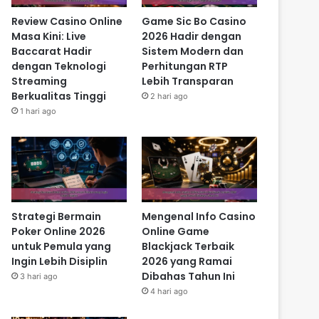
Review Casino Online
Game Sic Bo Casino
Masa Kini: Live
2026 Hadir dengan
Baccarat Hadir
Sistem Modern dan
dengan Teknologi
Perhitungan RTP
Streaming
Lebih Transparan
Berkualitas Tinggi
2 hari ago
1 hari ago
Strategi Bermain
Mengenal Info Casino
Poker Online 2026
Online Game
untuk Pemula yang
Blackjack Terbaik
Ingin Lebih Disiplin
2026 yang Ramai
Dibahas Tahun Ini
3 hari ago
4 hari ago