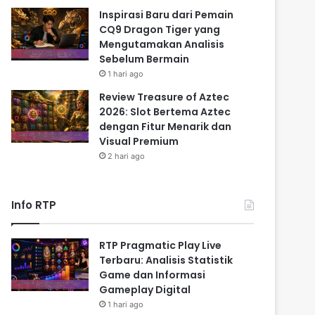
Inspirasi Baru dari Pemain
CQ9 Dragon Tiger yang
Mengutamakan Analisis
Sebelum Bermain
1 hari ago
Review Treasure of Aztec
2026: Slot Bertema Aztec
dengan Fitur Menarik dan
Visual Premium
2 hari ago
Info RTP
RTP Pragmatic Play Live
Terbaru: Analisis Statistik
Game dan Informasi
Gameplay Digital
1 hari ago