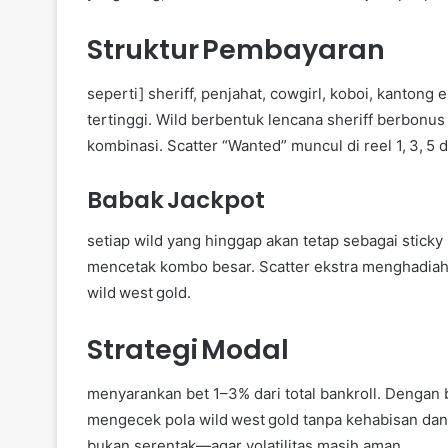
Struktur Pembayaran
seperti] sheriff, penjahat, cowgirl, koboi, kanton
tertinggi. Wild berbentuk lencana sheriff berbonu
kombinasi. Scatter “Wanted” muncul di reel 1, 3, 5 
Babak Jackpot
setiap wild yang hinggap akan tetap sebagai stick
mencetak kombo besar. Scatter ekstra menghadiah
wild west gold.
Strategi Modal
menyarankan bet 1–3% dari total bankroll. Denga
mengecek pola wild west gold tanpa kehabisan dana.
bukan serentak—agar volatilitas masih aman.