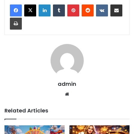
LinkedIn
Tumblr
Pinterest
Reddit
VKontakte
Share via Email
Print
admin
We
bsi
te
Related Articles