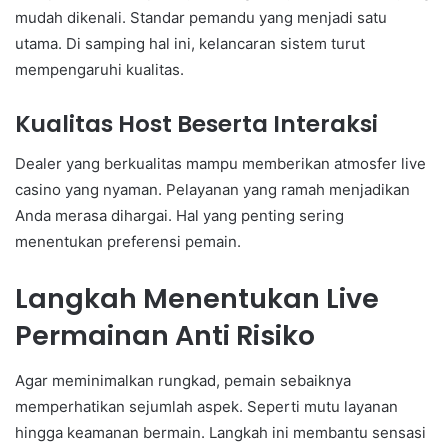
mudah dikenali. Standar pemandu yang menjadi satu
utama. Di samping hal ini, kelancaran sistem turut
mempengaruhi kualitas.
Kualitas Host Beserta Interaksi
Dealer yang berkualitas mampu memberikan atmosfer live
casino yang nyaman. Pelayanan yang ramah menjadikan
Anda merasa dihargai. Hal yang penting sering
menentukan preferensi pemain.
Langkah Menentukan Live
Permainan Anti Risiko
Agar meminimalkan rungkad, pemain sebaiknya
memperhatikan sejumlah aspek. Seperti mutu layanan
hingga keamanan bermain. Langkah ini membantu sensasi