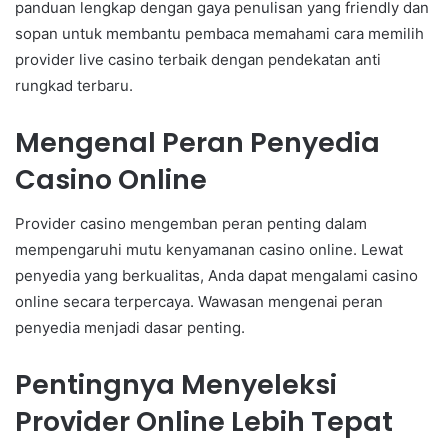
panduan lengkap dengan gaya penulisan yang friendly dan
sopan untuk membantu pembaca memahami cara memilih
provider live casino terbaik dengan pendekatan anti
rungkad terbaru.
Mengenal Peran Penyedia
Casino Online
Provider casino mengemban peran penting dalam
mempengaruhi mutu kenyamanan casino online. Lewat
penyedia yang berkualitas, Anda dapat mengalami casino
online secara terpercaya. Wawasan mengenai peran
penyedia menjadi dasar penting.
Pentingnya Menyeleksi
Provider Online Lebih Tepat