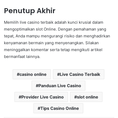
Penutup Akhir
Memilih live casino terbaik adalah kunci krusial dalam
mengoptimalkan slot Online. Dengan pemahaman yang
tepat, Anda mampu mengurangi risiko dan menghadirkan
kenyamanan bermain yang menyenangkan. Silakan
meninggalkan komentar serta tetap mengikuti artikel
bermanfaat lainnya.
casino online
Live Casino Terbaik
Panduan Live Casino
Provider Live Casino
slot online
Tips Casino Online