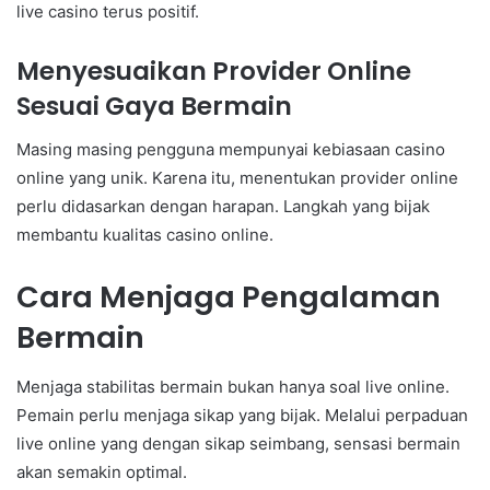
live casino terus positif.
Menyesuaikan Provider Online
Sesuai Gaya Bermain
Masing masing pengguna mempunyai kebiasaan casino
online yang unik. Karena itu, menentukan provider online
perlu didasarkan dengan harapan. Langkah yang bijak
membantu kualitas casino online.
Cara Menjaga Pengalaman
Bermain
Menjaga stabilitas bermain bukan hanya soal live online.
Pemain perlu menjaga sikap yang bijak. Melalui perpaduan
live online yang dengan sikap seimbang, sensasi bermain
akan semakin optimal.