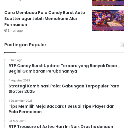
Cara Membaca Pola Candy Burst Auto
Scatter agar Lebih Memahami Alur
Permainan
5 hari ago
Postingan Populer
5 hari ago
RTP Candy Burst Update Terbaru yang Banyak Dicari,
Begini Gambaran Perubahannya
4 Agustus 2025
Strategi Kombinasi Pola: Gabungan Terpopuler Para
Slotter 2025
1 Desember 2025
Tips Memilih Meja Baccarat Sesuai Tipe Player dan
Pola Permainan
28 Mei 2026
RTP Treasure of Aztec Hari Ini Naik Drastis dengan