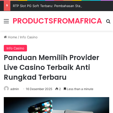
RTP Slot PG Soft Terbaru: Pembahasan Statistik Game yang Banyak Dicari Pemain
PRODUCTSFROMAFRICA
Menu
S
Home
/
Info Casino
Info Casino
Panduan Memilih Provider
Live Casino Terbaik Anti
Rungkad Terbaru
admin
16 Desember 2025
2
Less than a minute