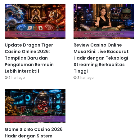
Update Dragon Tiger
Review Casino Online
Casino Online 2026:
Masa Kini: Live Baccarat
Tampilan Baru dan
Hadir dengan Teknologi
Pengalaman Bermain
Streaming Berkualitas
Lebih Interaktif
Tinggi
2 hari ago
3 hari ago
Game Sic Bo Casino 2026
Hadir dengan Sistem