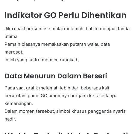
Indikator GO Perlu Dihentikan
Jika chart persentase mulai melemah, hal itu menjadi tanda
utama.
Pemain biasanya memaksakan putaran walau data
merosot.
Inilah yang justru memicu rungkad.
Data Menurun Dalam Berseri
Pada saat grafik melemah lebih dari beberapa kali
berurutan, game GO umumnya berganti ke fase tanpa
kemenangan.
Dalam momen tersebut, simbol khusus pengganda nyaris
hadir.