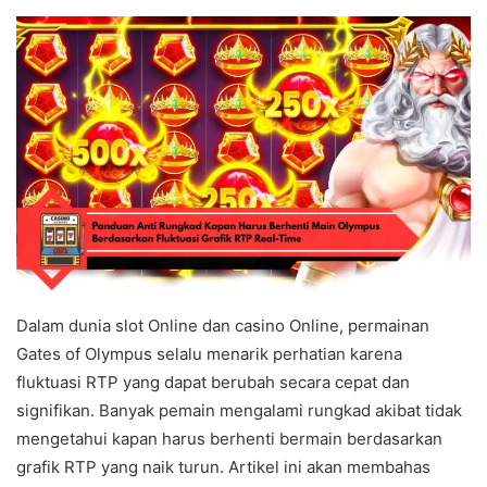
Dalam dunia slot Online dan casino Online, permainan
Gates of Olympus selalu menarik perhatian karena
fluktuasi RTP yang dapat berubah secara cepat dan
signifikan. Banyak pemain mengalami rungkad akibat tidak
mengetahui kapan harus berhenti bermain berdasarkan
grafik RTP yang naik turun. Artikel ini akan membahas