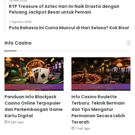
28 Mei 2026
RTP Treasure of Aztec Hari Ini Naik Drastis dengan
Peluang Jackpot Besar untuk Pemain
7 Agustus 2025
Pola Rahasia Ini Cuma Muncul di Hari Selasa? Kok Bisa!
Info Casino
Panduan Info Blackjack
Info Casino Roulette
Casino Online Terpopuler
Terbaru: Teknik Bermain
dan Perkembangan Game
dan Tips Mengatur
Kartu Digital
Permainan Secara Lebih
Terarah
9 jam ago
1 hari ago