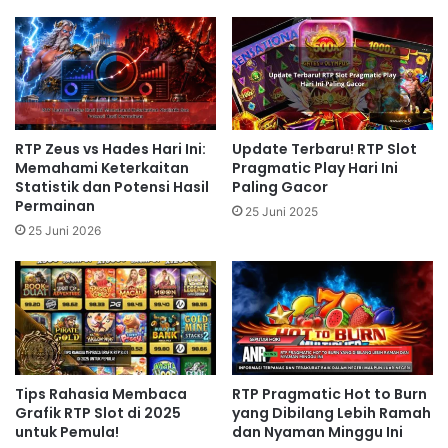
RTP Zeus vs Hades Hari Ini:
Update Terbaru! RTP Slot
Memahami Keterkaitan
Pragmatic Play Hari Ini
Statistik dan Potensi Hasil
Paling Gacor
Permainan
25 Juni 2025
25 Juni 2026
Tips Rahasia Membaca
RTP Pragmatic Hot to Burn
Grafik RTP Slot di 2025
yang Dibilang Lebih Ramah
untuk Pemula!
dan Nyaman Minggu Ini